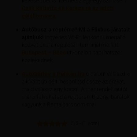
kevesebbet is fizethetsz egy-egy szállásért
Csak kattints és keress rá az adott
célállomásra.
Autóbusz a reptérre? Mi a Flixbus járatait
ajánljuk!
ingyenes Wi-Fi, légkondi, megálló
közvetlenül a repülőtéri terminál mellett.
Budapest – Bécs
útvonalon napi hatszor
közlekednek.
Autóbérlés a Pelikan.hu
oldalon! Válaszd ki
a kívánt úti célt, hasonlítsd össze az árakat,
majd válassz egy kocsit. A megrendelt autót
máris felveheted a reptéren. Bizony, barátok
vagyunk a Rentalcars.com-mal.
5/5 - (1 vote)