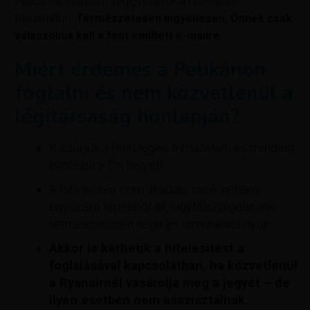
Pelikánnál szívesen végigvezetjük a hitelesítési
folyamaton.
Természetesen ingyenesen, Önnek csak
válaszolnia kell a fent említett e-mailre.
Miért érdemes a Pelikánon
foglalni és nem közvetlenül a
légitársaság honlapján?
Kiszűrjük a felesleges e-maileket, és mindent
elintézünk Ön helyett.
A hitelesítés nem akadály, csak néhány
egyszerű lépésből áll, Ügyfélszolgálatunk
természetesen segít és útmutatást nyújt.
Akkor is kérhetik a hitelesítést a
foglalásával kapcsolatban, ha közvetlenül
a Ryanairnél vásárolja meg a jegyét – de
ilyen esetben nem asszisztálnak.