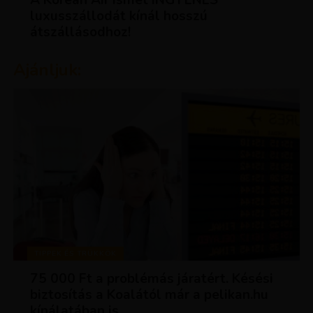
luxusszállodát kínál hosszú
átszállásodhoz!
Ajánljuk:
TIPPEK ÉS TRÜKKÖK
75 000 Ft a problémás járatért. Késési
biztosítás a Koalától már a pelikan.hu
kínálatában is