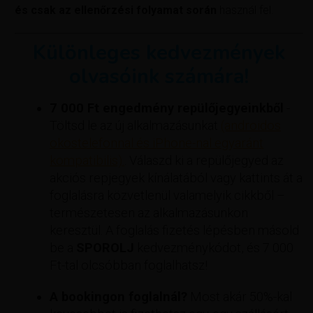
és csak az ellenőrzési folyamat során
használ fel.
Különleges kedvezmények
olvasóink számára!
7 000 Ft engedmény repülőjegyeinkből
-
Töltsd le az új alkalmazásunkat
(androidos
okostelefonnal és iPhone-nal egyaránt
kompatibilis).
. Válaszd ki a repülőjegyed az
akciós repjegyek kínálatából vagy kattints át a
foglalásra közvetlenül valamelyik cikkből –
természetesen az alkalmazásunkon
keresztül. A foglalás fizetés lépésben másold
be a
SPOROLJ
kedvezménykódot, és 7 000
Ft-tal olcsóbban foglalhatsz!
A bookingon foglalnál?
Most akár 50%-kal