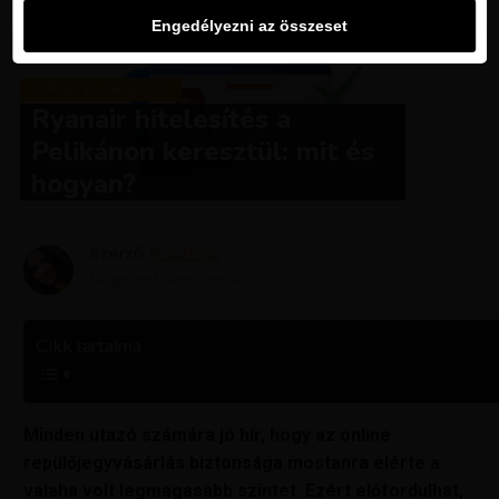
Engedélyezni az összeset
TIPPEK ÉS TRÜKKÖK
Ryanair hitelesítés a
Pelikánon keresztül: mit és
hogyan?
Szerző
Krisztína
Megjelent
szeptember 20, 2023
Cikk tartalma
Minden utazó számára jó hír, hogy az online
repülőjegyvásárlás biztonsága mostanra elérte a
valaha volt legmagasabb szintet. Ezért előfordulhat,