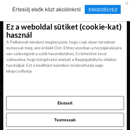
×
Új Repjegykirály alkalmazás
Értesülj elsők közt akcióinkról
ENGEDÉLYEZ
Beleegyezés
Beleegyezés
Részletek
Részletek
Sütikről
Sütikről
Telepítés
Aktuális hírek, cikkek és TOP utazási
ajánlatok egy kattintásnyira.
Ez a weboldal sütiket (cookie-kat)
Ez a weboldal sütiket (cookie-kat)
használ
használ
A Pelikánnál mindent megteszünk, hogy csak olyan tartalmat
A Pelikánnál mindent megteszünk, hogy csak olyan tartalmat
mutassuk meg, ami érdekli Önt. Ehhez azonban a hozzájárulására
mutassuk meg, ami érdekli Önt. Ehhez azonban a hozzájárulására
van szükségünk a sütik használatához. Ez lehetővé teszi
van szükségünk a sütik használatához. Ez lehetővé teszi
számunkra, hogy böngészési adatait a Repjegykiály.hu oldalon
számunkra, hogy böngészési adatait a Repjegykiály.hu oldalon
használjuk. Ezt a beállítást bármikor módosíthatja vagy
használjuk. Ezt a beállítást bármikor módosíthatja vagy
kikapcsolhatja.
kikapcsolhatja.
Elutasít
Elutasít
Testreszab
Testreszab
Engedélyezni az összeset