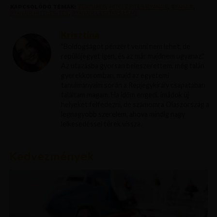
KAPCSOLÓDÓ TÉMÁK:
FEATURED
,
HITELESITES RYANAIR
,
RYANAIR
,
RYANAIR HITELESITES
,
RYANAIR LEGITARSASAG
Krisztína
"Boldogságot pénzért venni nem lehet, de
repülőjegyet igen, és az már majdnem ugyanaz."
Az utazásba gyorsan beleszerettem, még talán
gyerekkoromban, majd az egyetemi
tanulmányaim során a Repjegykirály csapatában
találtam magam. Ha időm engedi, imádok új
helyeket felfedezni, de számomra Olaszország a
legnagyobb szerelem, ahova mindig nagy
lelkesedéssel térek vissza.
Kedvezmények