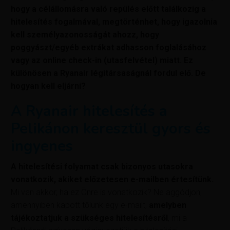
hogy a célállomásra való repülés előtt találkozig a
hitelesítés fogalmával, megtörténhet, hogy igazolnia
kell személyazonosságát ahozz, hogy
poggyászt/egyéb extrákat adhasson foglalásához
vagy az online check-in (utasfelvétel) miatt. Ez
különösen a Ryanair légitársaságnál fordul elő. De
hogyan kell eljárni?
A Ryanair hitelesítés a
Pelikánon keresztül gyors és
ingyenes
A hitelesítési folyamat csak bizonyos utasokra
vonatkozik, akiket előzetesen e-mailben értesítünk.
Mi van akkor, ha ez Önre is vonatkozik? Ne aggódjon,
amennyiben kapott tőlünk egy e-mailt,
amelyben
tájékoztatjuk a szükséges hitelesítésről
, mi a