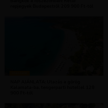
Bangkok a főszezonban! Retúr
repjegyek Budapestről 209 900 Ft-tól
UTAZÁSOK
NAP AJÁNLATA: Utazás a görög
Kalamata-ba, tengerparti hotellel 128
900 Ft-tól