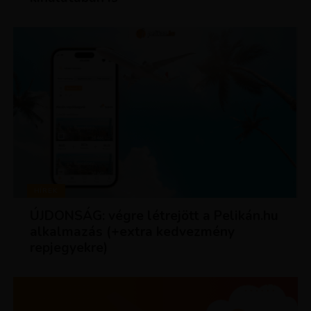
HÍREK
ÚJDONSÁG: végre létrejött a Pelikán.hu
alkalmazás (+extra kedvezmény
repjegyekre)