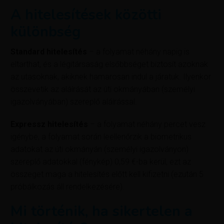
A hitelesítések közötti
különbség
Standard hitelesítés
– a folyamat néhány napig is
eltarthat, és a légitársaság elsőbbséget biztosít azoknak
az utasoknak, akiknek hamarosan indul a járatuk. Ilyenkor
összevetik az aláírását az úti okmányában (személyi
igazolványában) szereplő aláírással.
Expressz hitelesítés
– a folyamat néhány percet vesz
igénybe, a folyamat során leellenőrzik a biometrikus
adatokat az úti okmányán (személyi igazolványon)
szereplő adatokkal (fénykép) 0,59 €-ba kerül, ezt az
összeget maga a hitelesítés előtt kell kifizetni (ezután 5
próbálkozás áll rendelkezésére).
Mi történik, ha sikertelen a