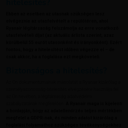
hitelesítés?
Ebben az esetben az utasnak szükséges lesz
elvégeznie az utasfelvételt a repülőtéren, ahol
Ryanair légitársaság felszámolja az erre vonatkozó
utasfelvételi díjat (az aktuális árlista szerint, azaz
körülbelül 55 eurót utasonként és irányonként). Ezért
fontos, hogy a hitelesítést időben végezze el – de
csak akkor, ha a foglalása ezt megköveteli.
Biztonságos a hitelesítés?
Az Ön dokumentumainak másolatát a Ryanair kizárólag a
személyazonosság-hitelesítés elvégzésére használja fel
az Ön nevében, a légitársaság adatvédelmi
szabályzatának megfelelően.
A Ryanair maga is kijelenti
a honlapján, hogy az adatellenőrzés teljes mértékben
megfelel a GDPR-nak, és minden adatot kizárólag a
foglalási folyamathoz szükséges tevékenységekhez