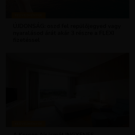
KEDVEZMÉNYEK
ÚJDONSÁG: oszd fel repülőjegyed vagy
nyaralásod árát akár 3 részre a FLEXI
fizetéssel
KEDVEZMÉNYEK
A Korean Air ismét INGYENES