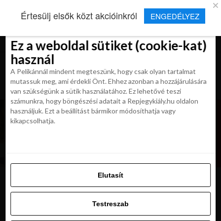
×
Új Repjegykirály alkalmazás
Értesülj elsők közt akcióinkról
ENGEDÉLYEZ
Beleegyezés
Beleegyezés
Részletek
Részletek
Sütikről
Sütikről
Telepítés
Aktuális hírek, cikkek és TOP utazási
ajánlatok egy kattintásnyira.
Ez a weboldal sütiket (cookie-kat)
Ez a weboldal sütiket (cookie-kat)
használ
használ
A Pelikánnál mindent megteszünk, hogy csak olyan tartalmat
A Pelikánnál mindent megteszünk, hogy csak olyan tartalmat
mutassuk meg, ami érdekli Önt. Ehhez azonban a hozzájárulására
mutassuk meg, ami érdekli Önt. Ehhez azonban a hozzájárulására
van szükségünk a sütik használatához. Ez lehetővé teszi
van szükségünk a sütik használatához. Ez lehetővé teszi
számunkra, hogy böngészési adatait a Repjegykiály.hu oldalon
számunkra, hogy böngészési adatait a Repjegykiály.hu oldalon
használjuk. Ezt a beállítást bármikor módosíthatja vagy
használjuk. Ezt a beállítást bármikor módosíthatja vagy
kikapcsolhatja.
kikapcsolhatja.
Elutasít
Elutasít
roma
Testreszab
Testreszab
Engedélyezni az összeset