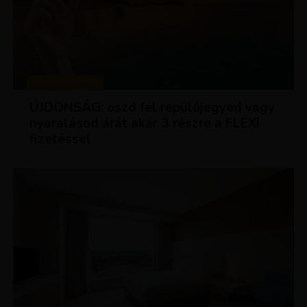
KEDVEZMÉNYEK
ÚJDONSÁG: oszd fel repülőjegyed vagy
nyaralásod árát akár 3 részre a FLEXI
fizetéssel