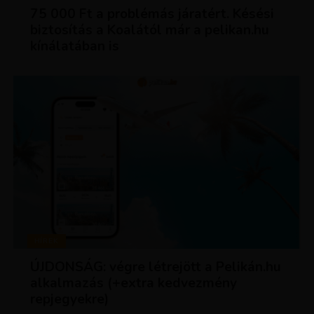
75 000 Ft a problémás járatért. Késési
biztosítás a Koalától már a pelikan.hu
kínálatában is
HÍREK
ÚJDONSÁG: végre létrejött a Pelikán.hu
alkalmazás (+extra kedvezmény
repjegyekre)