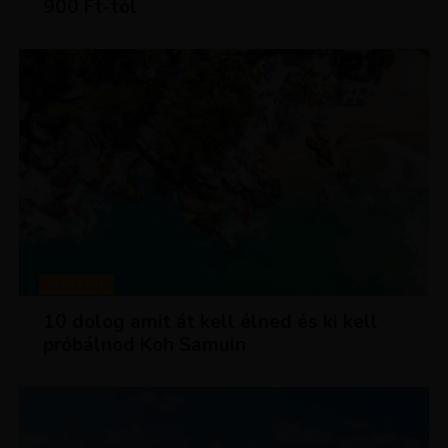
900 Ft-tól
MAGAZIN
10 dolog amit át kell élned és ki kell
próbálnod Koh Samuin