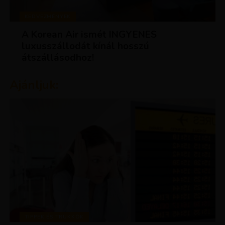
KEDVEZMÉNYEK
A Korean Air ismét INGYENES
luxusszállodát kínál hosszú
átszállásodhoz!
Ajánljuk:
TIPPEK ÉS TRÜKKÖK