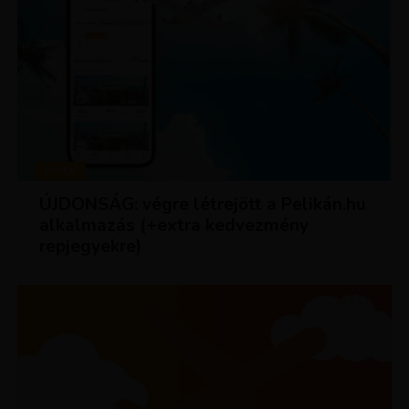
HÍREK
ÚJDONSÁG: végre létrejött a Pelikán.hu
alkalmazás (+extra kedvezmény
repjegyekre)