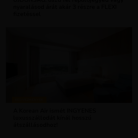
nyaralásod árát akár 3 részre a FLEXI
fizetéssel
KEDVEZMÉNYEK
A Korean Air ismét INGYENES
luxusszállodát kínál hosszú
átszállásodhoz!