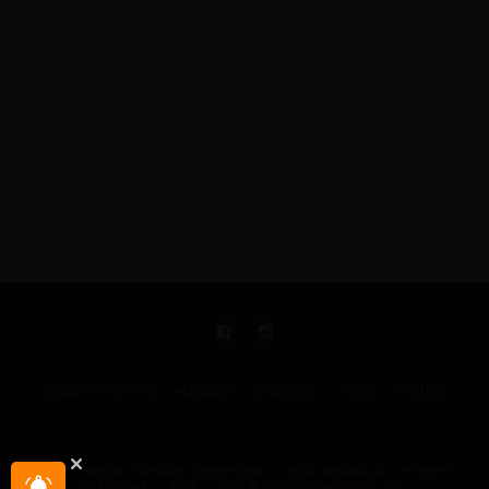
KIRÁLY REPJEGYEK
MAGAZIN
UTAZÁSOK
HÍREK
RÓLUNK
GYIK
Illegális tartalom bejelentése
Sütik beállítása
Hírlevél-
beállítások
2004 - 2025 © pelicantravel.com s.r.o.