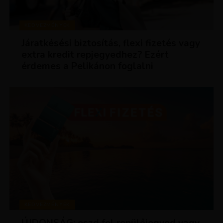
KEDVEZMÉNYEK
Járatkésési biztosítás, flexi fizetés vagy
extra kredit repjegyedhez? Ezért
érdemes a Pelikánon foglalni
KEDVEZMÉNYEK
ÚJDONSÁG: oszd fel repülőjegyed vagy