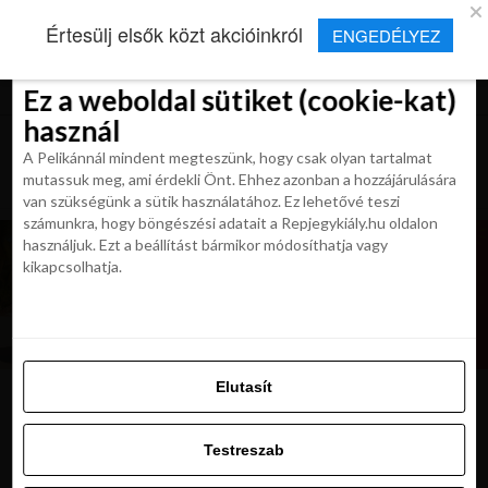
×
Új Repjegykirály alkalmazás
Értesülj elsők közt akcióinkról
ENGEDÉLYEZ
Beleegyezés
Beleegyezés
Részletek
Részletek
Sütikről
Sütikről
Telepítés
Aktuális hírek, cikkek és TOP utazási
ajánlatok egy kattintásnyira.
Ez a weboldal sütiket (cookie-kat)
Ez a weboldal sütiket (cookie-kat)
használ
használ
A Pelikánnál mindent megteszünk, hogy csak olyan tartalmat
A Pelikánnál mindent megteszünk, hogy csak olyan tartalmat
mutassuk meg, ami érdekli Önt. Ehhez azonban a hozzájárulására
mutassuk meg, ami érdekli Önt. Ehhez azonban a hozzájárulására
van szükségünk a sütik használatához. Ez lehetővé teszi
van szükségünk a sütik használatához. Ez lehetővé teszi
számunkra, hogy böngészési adatait a Repjegykiály.hu oldalon
számunkra, hogy böngészési adatait a Repjegykiály.hu oldalon
használjuk. Ezt a beállítást bármikor módosíthatja vagy
használjuk. Ezt a beállítást bármikor módosíthatja vagy
kikapcsolhatja.
kikapcsolhatja.
Elutasít
Elutasít
Bologna
Testreszab
Testreszab
Engedélyezni az összeset