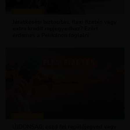
KEDVEZMÉNYEK
Járatkésési biztosítás, flexi fizetés vagy
extra kredit repjegyedhez? Ezért
érdemes a Pelikánon foglalni
KEDVEZMÉNYEK
ÚJDONSÁG: oszd fel repülőjegyed vagy