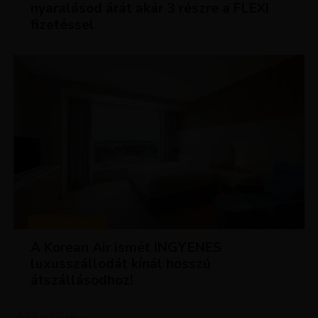
nyaralásod árát akár 3 részre a FLEXI
fizetéssel
KEDVEZMÉNYEK
A Korean Air ismét INGYENES
luxusszállodát kínál hosszú
átszállásodhoz!