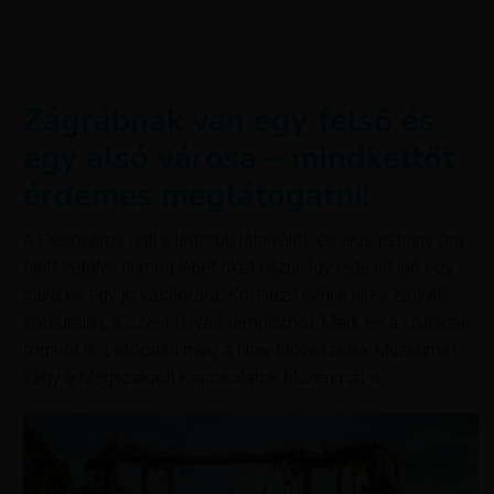
Zágrábnak van egy felső és
egy alsó városa – mindkettőt
érdemes meglátogatni!
A Felsőváros rejti a legtöbb látnivalót, és akár néhány óra
alatt sétálva is meg lehet őket nézni. Így este jut idő egy
italra és egy jó vacsorára. Kötelező látni a híres zágrábi
katedrálist, a Szent István-templomot, Márk és a Lotršćak-
tornyot is. Látogasd meg a Naiv Művészetek Múzeumát
vagy a Megszakadt Kapcsolatok Múzeumát is.