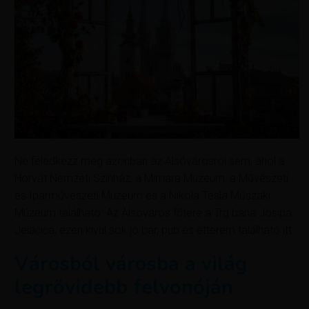
Ne feledkezz meg azonban az Alsóvárosról sem, ahol a
Horvát Nemzeti Színház, a Mimara Múzeum, a Művészeti
és Iparművészeti Múzeum és a Nikola Tesla Műszaki
Múzeum található. Az Alsóváros főtere a Trg bana Josipa
Jelačića, ezen kívül sok jó bár, pub és étterem található itt.
Városból városba a világ
legrövidebb felvonóján