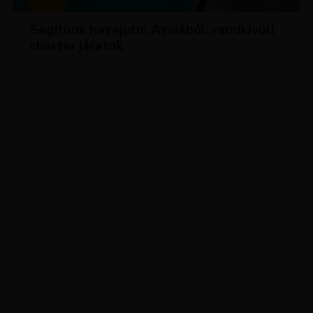
HÍREK
Segítünk hazajutni Ázsiából: rendkívüli
charter járatok
ADVERTISEMENT