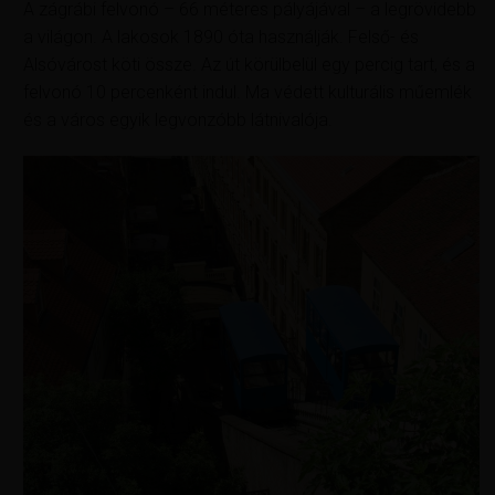
A zágrábi felvonó – 66 méteres pályájával – a legrövidebb
a világon. A lakosok 1890 óta használják. Felső- és
Alsóvárost köti össze. Az út körülbelül egy percig tart, és a
felvonó 10 percenként indul. Ma védett kulturális műemlék
és a város egyik legvonzóbb látnivalója.