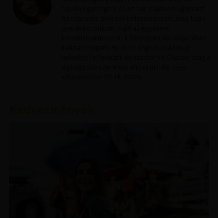
repülőjegyet igen, és az már majdnem ugyanaz."
Az utazásba gyorsan beleszerettem, még talán
gyerekkoromban, majd az egyetemi
tanulmányaim során a Repjegykirály csapatában
találtam magam. Ha időm engedi, imádok új
helyeket felfedezni, de számomra Olaszország a
legnagyobb szerelem, ahova mindig nagy
lelkesedéssel térek vissza.
Kedvezmények