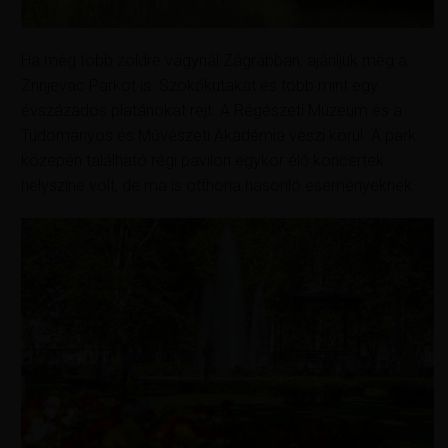
Ha még több zöldre vágynál Zágrábban, ajánljuk még a
Zrinjevac Parkot is. Szökőkutakat és több mint egy
évszázados platánokat rejt. A Régészeti Múzeum és a
Tudományos és Művészeti Akadémia veszi körül. A park
közepén található régi pavilon egykor élő koncertek
helyszíne volt, de ma is otthona hasonló eseményeknek.