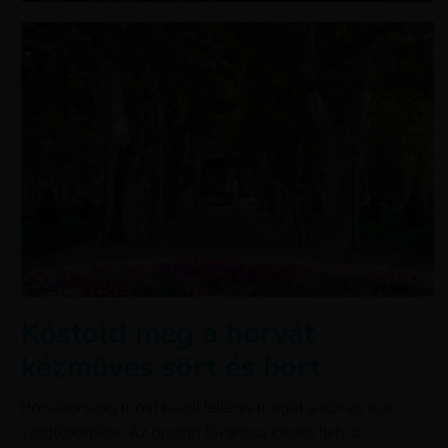
Kóstold meg a horvát
kézműves sört és bort
Horvátország most kezdi feltenni magát a sör és bor
világtérképére. Az ország fővárosa ideális hely a