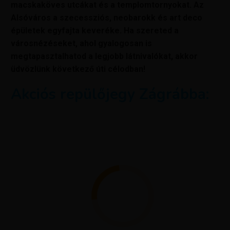
macskaköves utcákat és a templomtornyokat. Az
Alsóváros a szecessziós, neobarokk és art deco
épületek egyfajta keveréke. Ha szereted a
városnézéseket, ahol gyalogosan is
megtapasztalhatod a legjobb látnivalókat, akkor
üdvözlünk következő úti célodban!
Akciós repülőjegy Zágrábba: