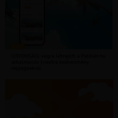
HÍREK
ÚJDONSÁG: végre létrejött a Pelikán.hu
alkalmazás (+extra kedvezmény
repjegyekre)