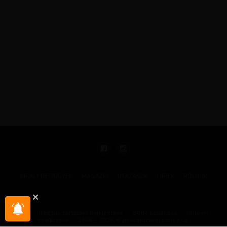
KIRÁLY REPJEGYEK
MAGAZIN
UTAZÁSOK
HÍREK
RÓLUNK
GYIK
Illegális tartalom bejelentése
Sütik beállítása
Hírlevél-
beállítások
2004 - 2025 © pelicantravel.com s.r.o.