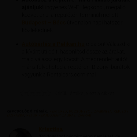
ajánljuk!
ingyenes Wi-Fi, légkondi, megálló
közvetlenül a repülőtéri terminál mellett.
Budapest – Bécs
útvonalon napi hatszor
közlekednek.
Autóbérlés a Pelikan.hu
oldalon! Válaszd ki
a kívánt úti célt, hasonlítsd össze az árakat,
majd válassz egy kocsit. A megrendelt autót
máris felveheted a reptéren. Bizony, barátok
vagyunk a Rentalcars.com-mal.
Kérjük, értékelje ezt a cikket.
KAPCSOLÓDÓ TÉMÁK:
FEATURED
,
POZSONYBOL ZAGRABBA
,
REPJEGY
ZAGRABBA
,
RETUR REPULOJEGY ZAGRAB
,
ZAGRAB
Krisztína
"Boldogságot pénzért venni nem lehet, de