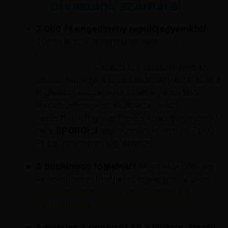
olvasóink számára!
7 000 Ft engedmény repülőjegyeinkből
-
Töltsd le az új alkalmazásunkat
(androidos
okostelefonnal és iPhone-nal egyaránt
kompatibilis).
. Válaszd ki a repülőjegyed az
akciós repjegyek kínálatából vagy kattints át a
foglalásra közvetlenül valamelyik cikkből –
természetesen az alkalmazásunkon
keresztül. A foglalás fizetés lépésben másold
be a
SPOROLJ
kedvezménykódot, és 7 000
Ft-tal olcsóbban foglalhatsz!
A bookingon foglalnál?
Most akár 50%-kal
kevesebbet is fizethetsz egy-egy szállásért
Csak kattints és keress rá az adott
célállomásra.
Autóbusz a reptérre? Mi a Flixbus járatait