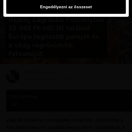
Engedélyezni az összeset
KIRÁLY REPJEGYEK
Repülj Zágrábba Pozsonyból
15 345 Ft-tól! Itt találod
Európa legszebb parkját és
a világ legrövidebb
felvonóját
Szerző
Krisztína
Megjelent
március 17, 2023
Cikk tartalma
Zágráb tökéletes a végtelen sétákhoz. Járd körbe a
Felsővárosban és csodáld meg a vörös háztetőket, a