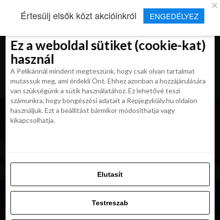
×
Új Repjegykirály alkalmazás
Értesülj elsők közt akcióinkról
ENGEDÉLYEZ
Beleegyezés
Beleegyezés
Részletek
Részletek
Sütikről
Sütikről
Telepítés
Aktuális hírek, cikkek és TOP utazási
ajánlatok egy kattintásnyira.
Ez a weboldal sütiket (cookie-kat)
Ez a weboldal sütiket (cookie-kat)
használ
használ
A Pelikánnál mindent megteszünk, hogy csak olyan tartalmat
A Pelikánnál mindent megteszünk, hogy csak olyan tartalmat
mutassuk meg, ami érdekli Önt. Ehhez azonban a hozzájárulására
mutassuk meg, ami érdekli Önt. Ehhez azonban a hozzájárulására
van szükségünk a sütik használatához. Ez lehetővé teszi
van szükségünk a sütik használatához. Ez lehetővé teszi
számunkra, hogy böngészési adatait a Repjegykiály.hu oldalon
számunkra, hogy böngészési adatait a Repjegykiály.hu oldalon
használjuk. Ezt a beállítást bármikor módosíthatja vagy
használjuk. Ezt a beállítást bármikor módosíthatja vagy
kikapcsolhatja.
kikapcsolhatja.
Elutasít
Elutasít
Testreszab
Testreszab
Engedélyezni az összeset