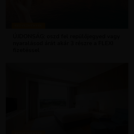
KEDVEZMÉNYEK
ÚJDONSÁG: oszd fel repülőjegyed vagy
nyaralásod árát akár 3 részre a FLEXI
fizetéssel
KEDVEZMÉNYEK