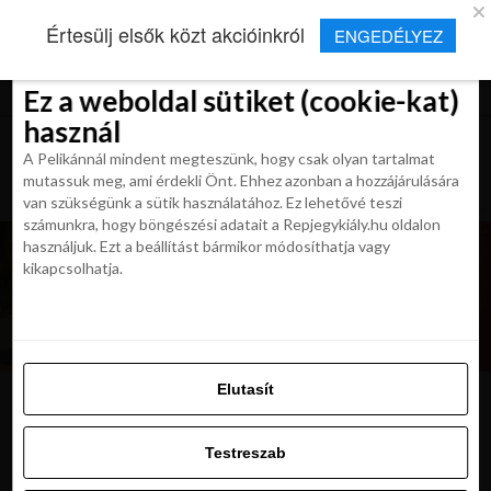
×
Új Repjegykirály alkalmazás
Értesülj elsők közt akcióinkról
ENGEDÉLYEZ
Beleegyezés
Beleegyezés
Részletek
Részletek
Sütikről
Sütikről
Telepítés
Aktuális hírek, cikkek és TOP utazási
ajánlatok egy kattintásnyira.
Ez a weboldal sütiket (cookie-kat)
Ez a weboldal sütiket (cookie-kat)
használ
használ
A Pelikánnál mindent megteszünk, hogy csak olyan tartalmat
A Pelikánnál mindent megteszünk, hogy csak olyan tartalmat
mutassuk meg, ami érdekli Önt. Ehhez azonban a hozzájárulására
mutassuk meg, ami érdekli Önt. Ehhez azonban a hozzájárulására
van szükségünk a sütik használatához. Ez lehetővé teszi
van szükségünk a sütik használatához. Ez lehetővé teszi
számunkra, hogy böngészési adatait a Repjegykiály.hu oldalon
számunkra, hogy böngészési adatait a Repjegykiály.hu oldalon
használjuk. Ezt a beállítást bármikor módosíthatja vagy
használjuk. Ezt a beállítást bármikor módosíthatja vagy
kikapcsolhatja.
kikapcsolhatja.
Elutasít
Elutasít
roma2
Testreszab
Testreszab
Engedélyezni az összeset