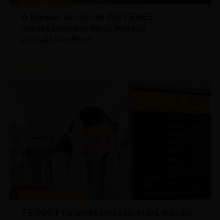
A Korean Air ismét INGYENES
luxusszállodát kínál hosszú
átszállásodhoz!
Ajánljuk:
TIPPEK ÉS TRÜKKÖK
75 000 Ft a problémás járatért. Késési