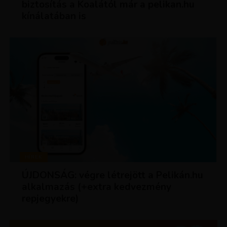
biztosítás a Koalától már a pelikan.hu
kínálatában is
HÍREK
ÚJDONSÁG: végre létrejött a Pelikán.hu
alkalmazás (+extra kedvezmény
repjegyekre)