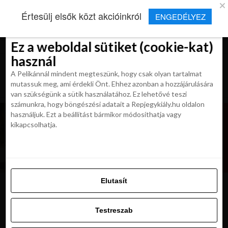
×
Új Repjegykirály alkalmazás
Értesülj elsők közt akcióinkról
ENGEDÉLYEZ
Beleegyezés
Beleegyezés
Részletek
Részletek
Sütikről
Sütikről
Telepítés
Aktuális hírek, cikkek és TOP utazási
ajánlatok egy kattintásnyira.
Ez a weboldal sütiket (cookie-kat)
Ez a weboldal sütiket (cookie-kat)
használ
használ
A Pelikánnál mindent megteszünk, hogy csak olyan tartalmat
A Pelikánnál mindent megteszünk, hogy csak olyan tartalmat
mutassuk meg, ami érdekli Önt. Ehhez azonban a hozzájárulására
mutassuk meg, ami érdekli Önt. Ehhez azonban a hozzájárulására
van szükségünk a sütik használatához. Ez lehetővé teszi
van szükségünk a sütik használatához. Ez lehetővé teszi
számunkra, hogy böngészési adatait a Repjegykiály.hu oldalon
számunkra, hogy böngészési adatait a Repjegykiály.hu oldalon
használjuk. Ezt a beállítást bármikor módosíthatja vagy
használjuk. Ezt a beállítást bármikor módosíthatja vagy
kikapcsolhatja.
kikapcsolhatja.
Elutasít
Elutasít
tokio-panorama
Testreszab
Testreszab
Engedélyezni az összeset