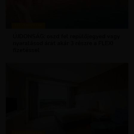
KEDVEZMÉNYEK
ÚJDONSÁG: oszd fel repülőjegyed vagy
nyaralásod árát akár 3 részre a FLEXI
fizetéssel
KEDVEZMÉNYEK