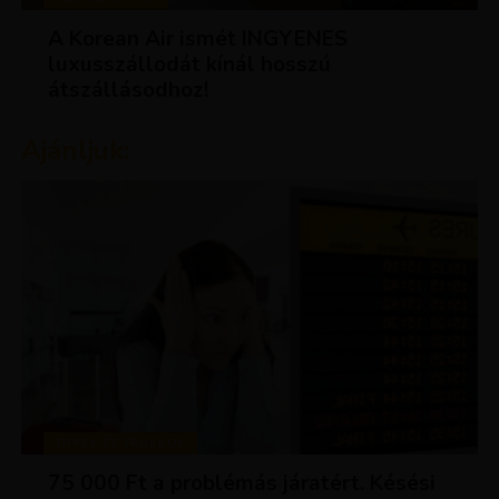
A Korean Air ismét INGYENES
luxusszállodát kínál hosszú
átszállásodhoz!
Ajánljuk:
TIPPEK ÉS TRÜKKÖK
75 000 Ft a problémás járatért. Késési