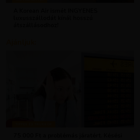
A Korean Air ismét INGYENES
luxusszállodát kínál hosszú
átszállásodhoz!
Ajánljuk:
TIPPEK ÉS TRÜKKÖK
75 000 Ft a problémás járatért. Késési