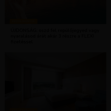
KEDVEZMÉNYEK
ÚJDONSÁG: oszd fel repülőjegyed vagy
nyaralásod árát akár 3 részre a FLEXI
fizetéssel
KEDVEZMÉNYEK