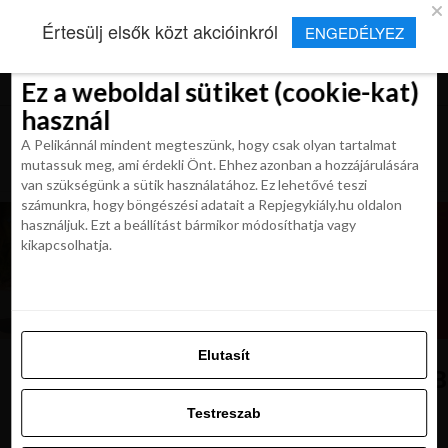
×
Új Repjegykirály alkalmazás
Értesülj elsők közt akcióinkról
ENGEDÉLYEZ
Beleegyezés
Beleegyezés
Részletek
Részletek
Sütikről
Sütikről
Telepítés
Aktuális hírek, cikkek és TOP utazási
ajánlatok egy kattintásnyira.
Ez a weboldal sütiket (cookie-kat)
Ez a weboldal sütiket (cookie-kat)
használ
használ
A Pelikánnál mindent megteszünk, hogy csak olyan tartalmat
A Pelikánnál mindent megteszünk, hogy csak olyan tartalmat
mutassuk meg, ami érdekli Önt. Ehhez azonban a hozzájárulására
mutassuk meg, ami érdekli Önt. Ehhez azonban a hozzájárulására
van szükségünk a sütik használatához. Ez lehetővé teszi
van szükségünk a sütik használatához. Ez lehetővé teszi
számunkra, hogy böngészési adatait a Repjegykiály.hu oldalon
számunkra, hogy böngészési adatait a Repjegykiály.hu oldalon
használjuk. Ezt a beállítást bármikor módosíthatja vagy
használjuk. Ezt a beállítást bármikor módosíthatja vagy
kikapcsolhatja.
kikapcsolhatja.
Elutasít
Elutasít
Sozopol,,Burgas,Province,,Bulgaria:,
Testreszab
Testreszab
Engedélyezni az összeset