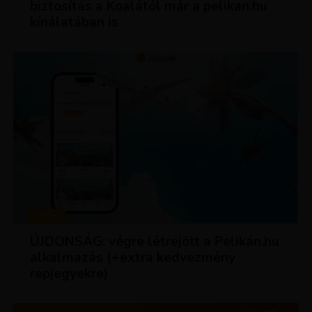
biztosítás a Koalától már a pelikan.hu
kínálatában is
HÍREK
ÚJDONSÁG: végre létrejött a Pelikán.hu
alkalmazás (+extra kedvezmény
repjegyekre)