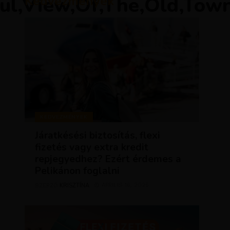
iful,View,Of,The,Old,Tow
Kedvezmények
KEDVEZMÉNYEK
Járatkésési biztosítás, flexi
fizetés vagy extra kredit
repjegyedhez? Ezért érdemes a
Pelikánon foglalni
KRISZTÍNA
ÁPRILIS 16, 2025
SZERZŐ