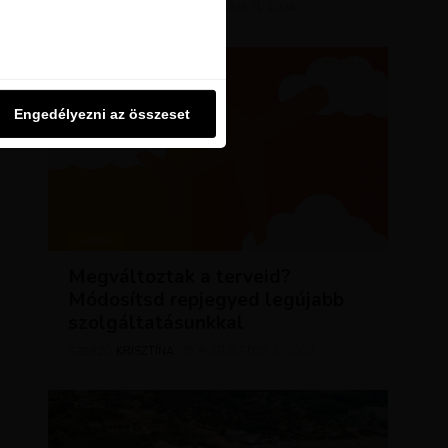
KRISZTÍNA
MÁRCIUS 11, 2024
u oldalon használjuk. Ezt a
SZERZŐ
Engedélyezni az összeset
Engedélyezni az összeset
HÍREK
Megváltoztak a terveid?
Módosítsd repjegyed legújabb
szolgáltatásunkkal
KRISZTÍNA
AUGUSZTUS 2, 2023
SZERZŐ