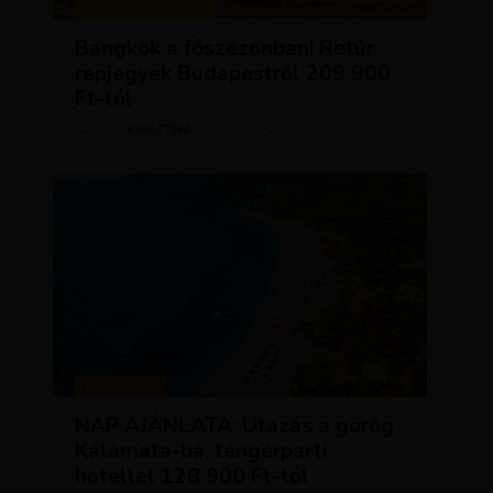
KIRÁLY REPJEGYEK
Bangkok a főszezonban! Retúr
repjegyek Budapestről 209 900
Ft-tól
KRISZTÍNA
ÁPRILIS 28, 2026
SZERZŐ
UTAZÁSOK
NAP AJÁNLATA: Utazás a görög
Kalamata-ba, tengerparti
hotellel 128 900 Ft-tól