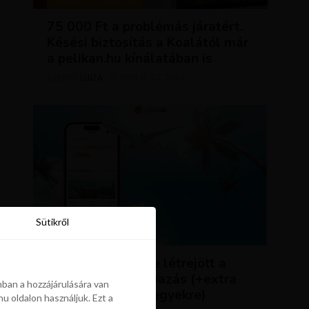
TIPPEK ÉS TRÜKKÖK
75 000 Ft a problémás járatért.
Késési biztosítás a Koalától már
a pelikan.hu kínálatában is
LUJZA
ÁPRILIS 23, 2024
SZERZŐ
Sütikről
Sütikről
HÍREK
ÚJDONSÁG: végre létrejött a
Pelikán.hu alkalmazás (+extra
ban a hozzájárulására van
kedvezmény repjegyekre)
u oldalon használjuk. Ezt a
ban a hozzájárulására van