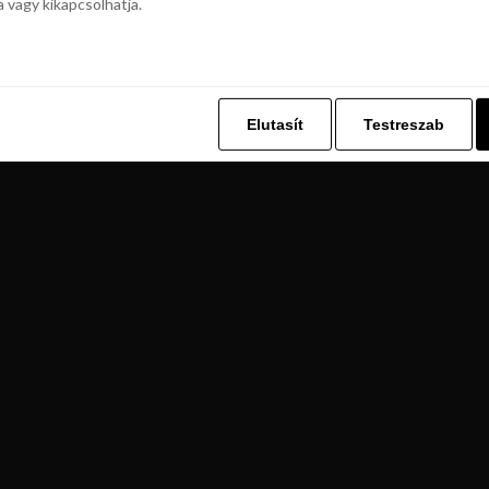
a vagy kikapcsolhatja.
z. Ez lehetővé teszi számunkra, hogy böngészési adatait a Repjegykiály.h
a vagy kikapcsolhatja.
Elutasít
Testreszab
Elutasít
Testreszab