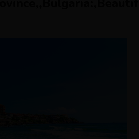
ovince,,Bulgaria:,Beaut