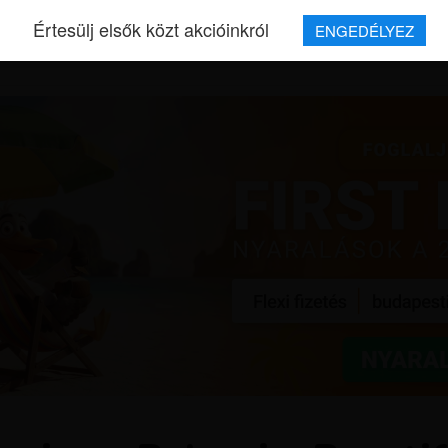
Értesülj elsők közt akcióinkról
ENGEDÉLYEZ
REPJEGYEK
MAGAZIN
UTAZÁSOK
HÍREK
RÓLUNK