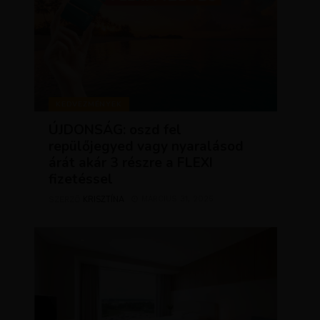
KEDVEZMÉNYEK
ÚJDONSÁG: oszd fel
repülőjegyed vagy nyaralásod
árát akár 3 részre a FLEXI
fizetéssel
KRISZTÍNA
MÁRCIUS 31, 2025
SZERZŐ