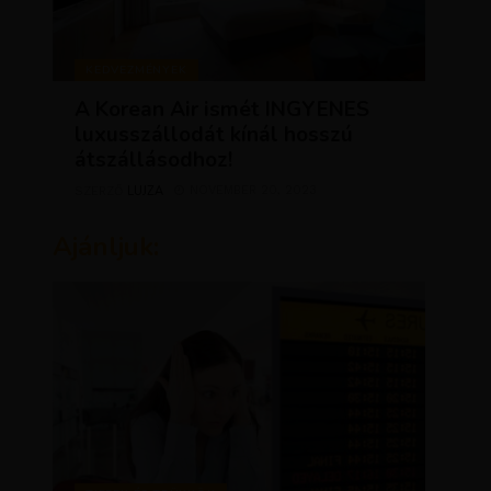
KEDVEZMÉNYEK
A Korean Air ismét INGYENES
luxusszállodát kínál hosszú
átszállásodhoz!
LUJZA
NOVEMBER 20, 2023
SZERZŐ
Ajánljuk: