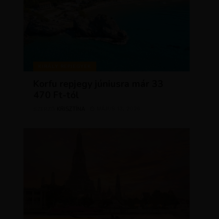
KIRÁLY REPJEGYEK
Korfu repjegy júniusra már 33
470 Ft-tól
KRISZTÍNA
MÁJUS 13, 2026
SZERZŐ