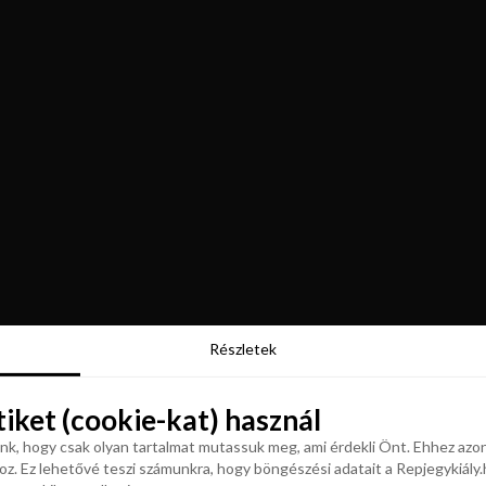
Részletek
Részletek
tiket (cookie-kat) használ
tiket (cookie-kat) használ
k, hogy csak olyan tartalmat mutassuk meg, ami érdekli Önt. Ehhez azon
z. Ez lehetővé teszi számunkra, hogy böngészési adatait a Repjegykiály.h
k, hogy csak olyan tartalmat mutassuk meg, ami érdekli Önt. Ehhez azon