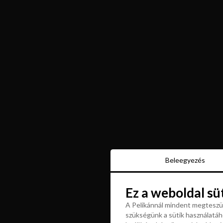
Beleegyezés
Beleegyezés
Ez a weboldal sü
Ez a weboldal sü
A Pelikánnál mindent megteszün
szükségünk a sütik használatáho
A Pelikánnál mindent megteszün