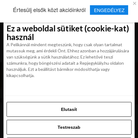
×
Új Repjegykirály alkalmazás
Értesülj elsők közt akcióinkról
ENGEDÉLYEZ
Beleegyezés
Beleegyezés
Részletek
Részletek
Sütikről
Sütikről
Telepítés
Aktuális hírek, cikkek és TOP utazási
ajánlatok egy kattintásnyira.
Ez a weboldal sütiket (cookie-kat)
Ez a weboldal sütiket (cookie-kat)
használ
használ
A Pelikánnál mindent megteszünk, hogy csak olyan tartalmat
A Pelikánnál mindent megteszünk, hogy csak olyan tartalmat
mutassuk meg, ami érdekli Önt. Ehhez azonban a hozzájárulására
mutassuk meg, ami érdekli Önt. Ehhez azonban a hozzájárulására
van szükségünk a sütik használatához. Ez lehetővé teszi
van szükségünk a sütik használatához. Ez lehetővé teszi
számunkra, hogy böngészési adatait a Repjegykiály.hu oldalon
számunkra, hogy böngészési adatait a Repjegykiály.hu oldalon
használjuk. Ezt a beállítást bármikor módosíthatja vagy
használjuk. Ezt a beállítást bármikor módosíthatja vagy
kikapcsolhatja.
kikapcsolhatja.
Elutasít
Elutasít
james-bond-jamaica
Testreszab
Testreszab
Engedélyezni az összeset