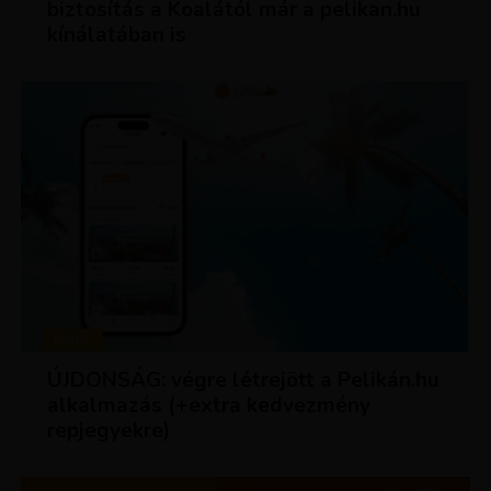
biztosítás a Koalától már a pelikan.hu
kínálatában is
HÍREK
ÚJDONSÁG: végre létrejött a Pelikán.hu
alkalmazás (+extra kedvezmény
repjegyekre)