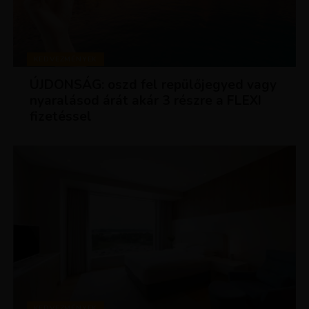
KEDVEZMÉNYEK
ÚJDONSÁG: oszd fel repülőjegyed vagy
nyaralásod árát akár 3 részre a FLEXI
fizetéssel
KEDVEZMÉNYEK