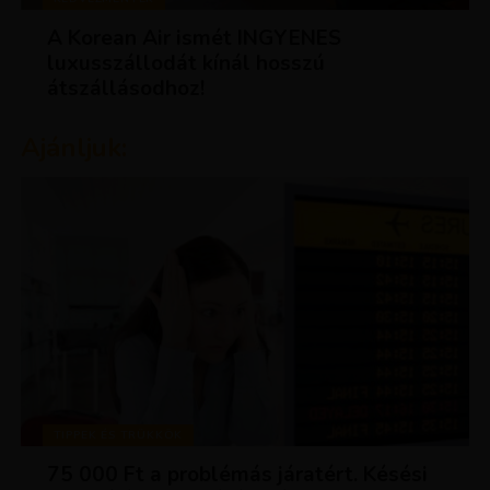
A Korean Air ismét INGYENES
luxusszállodát kínál hosszú
átszállásodhoz!
Ajánljuk:
TIPPEK ÉS TRÜKKÖK
75 000 Ft a problémás járatért. Késési