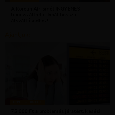
A Korean Air ismét INGYENES
luxusszállodát kínál hosszú
átszállásodhoz!
Ajánljuk:
TIPPEK ÉS TRÜKKÖK
75 000 Ft a problémás járatért. Késési