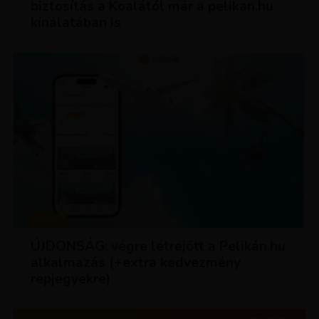
biztosítás a Koalától már a pelikan.hu
kínálatában is
HÍREK
ÚJDONSÁG: végre létrejött a Pelikán.hu
alkalmazás (+extra kedvezmény
repjegyekre)