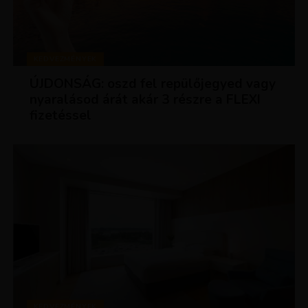
KEDVEZMÉNYEK
ÚJDONSÁG: oszd fel repülőjegyed vagy
nyaralásod árát akár 3 részre a FLEXI
fizetéssel
KEDVEZMÉNYEK