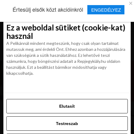
×
Új Repjegykirály alkalmazás
Értesülj elsők közt akcióinkról
ENGEDÉLYEZ
Beleegyezés
Beleegyezés
Részletek
Részletek
Sütikről
Sütikről
Telepítés
Aktuális hírek, cikkek és TOP utazási
ajánlatok egy kattintásnyira.
Ez a weboldal sütiket (cookie-kat)
Ez a weboldal sütiket (cookie-kat)
használ
használ
A Pelikánnál mindent megteszünk, hogy csak olyan tartalmat
A Pelikánnál mindent megteszünk, hogy csak olyan tartalmat
mutassuk meg, ami érdekli Önt. Ehhez azonban a hozzájárulására
mutassuk meg, ami érdekli Önt. Ehhez azonban a hozzájárulására
van szükségünk a sütik használatához. Ez lehetővé teszi
van szükségünk a sütik használatához. Ez lehetővé teszi
számunkra, hogy böngészési adatait a Repjegykiály.hu oldalon
számunkra, hogy böngészési adatait a Repjegykiály.hu oldalon
használjuk. Ezt a beállítást bármikor módosíthatja vagy
használjuk. Ezt a beállítást bármikor módosíthatja vagy
kikapcsolhatja.
kikapcsolhatja.
Elutasít
Elutasít
Back,View,Of,Woman,Smoking,Weed,I
Testreszab
Testreszab
Engedélyezni az összeset