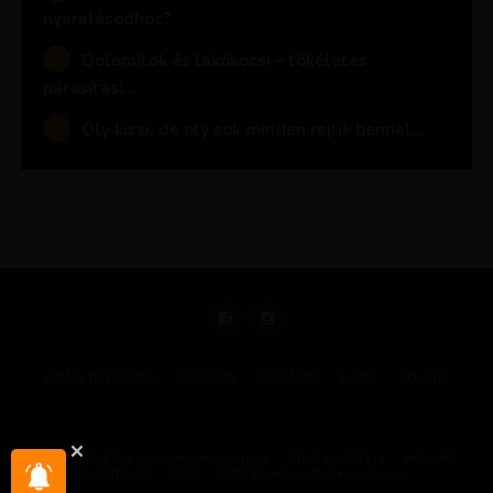
nyaralásodhoz?
Dolomitok és lakókocsi – tökéletes
párosítás!…
Oly kicsi, de oly sok minden rejlik benne!…
KIRÁLY REPJEGYEK
MAGAZIN
UTAZÁSOK
HÍREK
RÓLUNK
GYIK
Illegális tartalom bejelentése
Sütik beállítása
Hírlevél-
beállítások
2004 - 2025 © pelicantravel.com s.r.o.