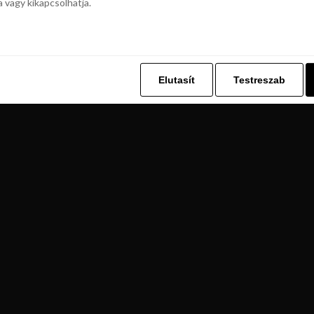
a vagy kikapcsolhatja.
z. Ez lehetővé teszi számunkra, hogy böngészési adatait a Repjegykiály.h
a vagy kikapcsolhatja.
Elutasít
Testreszab
Elutasít
Testreszab