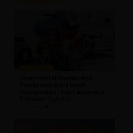
Kedvezmények
KEDVEZMÉNYEK
Járatkésési biztosítás, flexi
fizetés vagy extra kredit
repjegyedhez? Ezért érdemes a
Pelikánon foglalni
KRISZTÍNA
ÁPRILIS 16, 2025
SZERZŐ