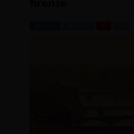
firenze
SHARE
TWEET