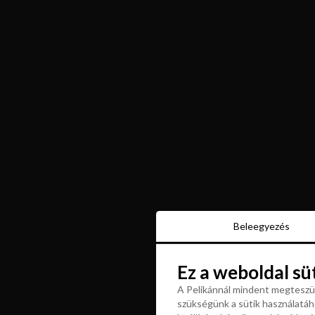
Beleegyezés
Beleegyezés
Ez a weboldal sü
Ez a weboldal sü
A Pelikánnál mindent megteszün
szükségünk a sütik használatáho
A Pelikánnál mindent megteszün