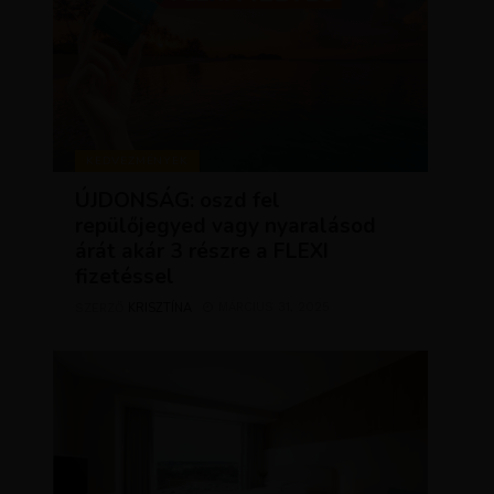
KEDVEZMÉNYEK
ÚJDONSÁG: oszd fel
repülőjegyed vagy nyaralásod
árát akár 3 részre a FLEXI
fizetéssel
KRISZTÍNA
MÁRCIUS 31, 2025
SZERZŐ