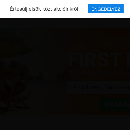
Értesülj elsők közt akcióinkról
ENGEDÉLYEZ
REPJEGYEK
MAGAZIN
UTAZÁSOK
HÍREK
RÓLUNK