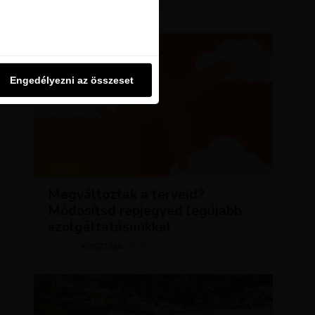
KRISZTÍNA
MÁRCIUS 11, 2024
u oldalon használjuk. Ezt a
SZERZŐ
Engedélyezni az összeset
Engedélyezni az összeset
HÍREK
Megváltoztak a terveid?
Módosítsd repjegyed legújabb
szolgáltatásunkkal
KRISZTÍNA
AUGUSZTUS 2, 2023
SZERZŐ