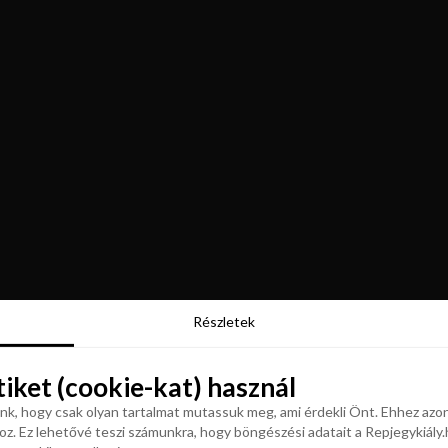
Részletek
Részletek
tiket (cookie-kat) használ
tiket (cookie-kat) használ
k, hogy csak olyan tartalmat mutassuk meg, ami érdekli Önt. Ehhez azon
z. Ez lehetővé teszi számunkra, hogy böngészési adatait a Repjegykiály.h
k, hogy csak olyan tartalmat mutassuk meg, ami érdekli Önt. Ehhez azon