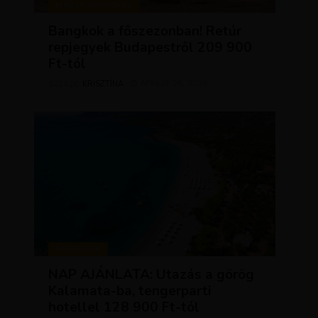
KIRÁLY REPJEGYEK
Bangkok a főszezonban! Retúr
repjegyek Budapestről 209 900
Ft-tól
KRISZTÍNA
ÁPRILIS 28, 2026
SZERZŐ
UTAZÁSOK
NAP AJÁNLATA: Utazás a görög
Kalamata-ba, tengerparti
hotellel 128 900 Ft-tól