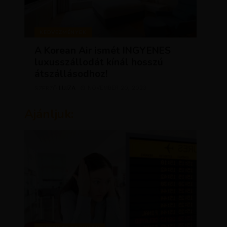
KEDVEZMÉNYEK
A Korean Air ismét INGYENES
luxusszállodát kínál hosszú
átszállásodhoz!
LUJZA
NOVEMBER 20, 2023
SZERZŐ
Ajánljuk: