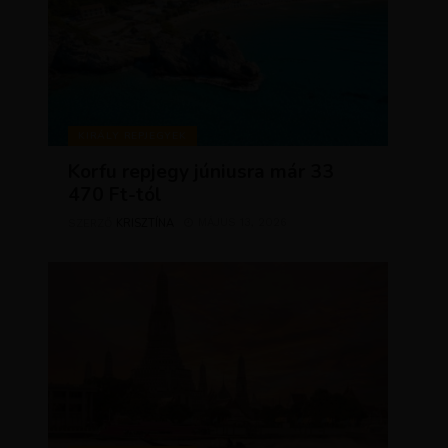
KIRÁLY REPJEGYEK
Korfu repjegy júniusra már 33
470 Ft-tól
KRISZTÍNA
MÁJUS 13, 2026
SZERZŐ