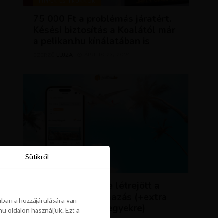
TIPPEK ÉS TRÜKKÖK
75 000 Ft a problémás járatért.
Késési biztosítás a Koalától már
a pelikan.hu kínálatában is
LUJZA
ÁPRILIS 23, 2024
SZERZŐ
Sütikről
Sütikről
HÍREK
ÚJDONSÁG: végre létrejött a
Pelikán.hu alkalmazás (+extra
ban a hozzájárulására van
kedvezmény repjegyekre)
u oldalon használjuk. Ezt a
ban a hozzájárulására van