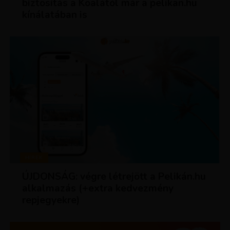
biztosítás a Koalától már a pelikan.hu
kínálatában is
HÍREK
ÚJDONSÁG: végre létrejött a Pelikán.hu
alkalmazás (+extra kedvezmény
repjegyekre)