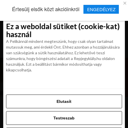
×
Új Repjegykirály alkalmazás
Értesülj elsők közt akcióinkról
ENGEDÉLYEZ
Beleegyezés
Beleegyezés
Részletek
Részletek
Sütikről
Sütikről
Telepítés
Aktuális hírek, cikkek és TOP utazási
ajánlatok egy kattintásnyira.
Ez a weboldal sütiket (cookie-kat)
Ez a weboldal sütiket (cookie-kat)
használ
használ
A Pelikánnál mindent megteszünk, hogy csak olyan tartalmat
A Pelikánnál mindent megteszünk, hogy csak olyan tartalmat
mutassuk meg, ami érdekli Önt. Ehhez azonban a hozzájárulására
mutassuk meg, ami érdekli Önt. Ehhez azonban a hozzájárulására
van szükségünk a sütik használatához. Ez lehetővé teszi
van szükségünk a sütik használatához. Ez lehetővé teszi
számunkra, hogy böngészési adatait a Repjegykiály.hu oldalon
számunkra, hogy böngészési adatait a Repjegykiály.hu oldalon
használjuk. Ezt a beállítást bármikor módosíthatja vagy
használjuk. Ezt a beállítást bármikor módosíthatja vagy
kikapcsolhatja.
kikapcsolhatja.
Elutasít
Elutasít
image
Testreszab
Testreszab
Engedélyezni az összeset