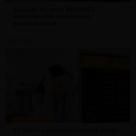
A Korean Air ismét INGYENES
luxusszállodát kínál hosszú
átszállásodhoz!
Ajánljuk:
TIPPEK ÉS TRÜKKÖK
75 000 Ft a problémás járatért. Késési