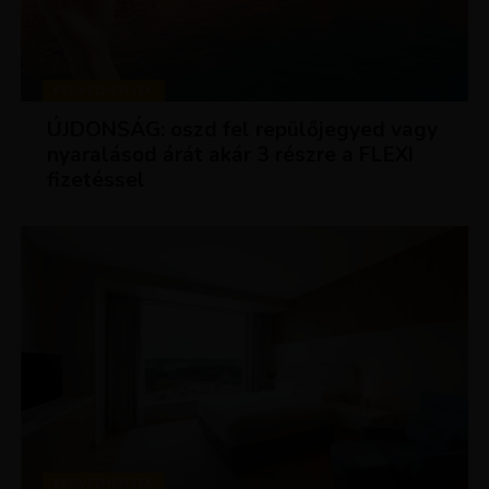
KEDVEZMÉNYEK
ÚJDONSÁG: oszd fel repülőjegyed vagy
nyaralásod árát akár 3 részre a FLEXI
fizetéssel
KEDVEZMÉNYEK