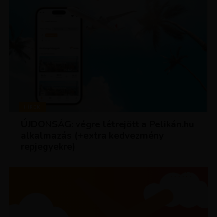
HÍREK
ÚJDONSÁG: végre létrejött a Pelikán.hu
alkalmazás (+extra kedvezmény
repjegyekre)