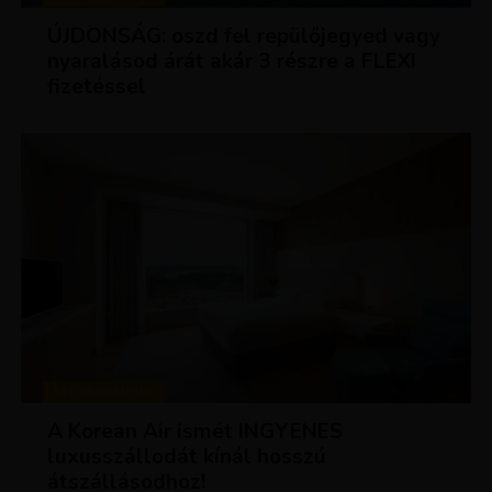
ÚJDONSÁG: oszd fel repülőjegyed vagy
nyaralásod árát akár 3 részre a FLEXI
fizetéssel
KEDVEZMÉNYEK
A Korean Air ismét INGYENES
luxusszállodát kínál hosszú
átszállásodhoz!