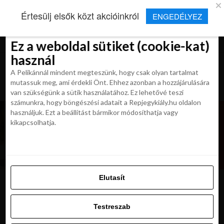
×
Új Repjegykirály alkalmazás
Értesülj elsők közt akcióinkról
ENGEDÉLYEZ
Beleegyezés
Beleegyezés
Részletek
Részletek
Sütikről
Sütikről
Telepítés
Aktuális hírek, cikkek és TOP utazási
ajánlatok egy kattintásnyira.
Ez a weboldal sütiket (cookie-kat)
Ez a weboldal sütiket (cookie-kat)
használ
használ
A Pelikánnál mindent megteszünk, hogy csak olyan tartalmat
A Pelikánnál mindent megteszünk, hogy csak olyan tartalmat
mutassuk meg, ami érdekli Önt. Ehhez azonban a hozzájárulására
mutassuk meg, ami érdekli Önt. Ehhez azonban a hozzájárulására
van szükségünk a sütik használatához. Ez lehetővé teszi
van szükségünk a sütik használatához. Ez lehetővé teszi
számunkra, hogy böngészési adatait a Repjegykiály.hu oldalon
számunkra, hogy böngészési adatait a Repjegykiály.hu oldalon
használjuk. Ezt a beállítást bármikor módosíthatja vagy
használjuk. Ezt a beállítást bármikor módosíthatja vagy
kikapcsolhatja.
kikapcsolhatja.
Elutasít
Elutasít
478827988
Testreszab
Testreszab
Engedélyezni az összeset