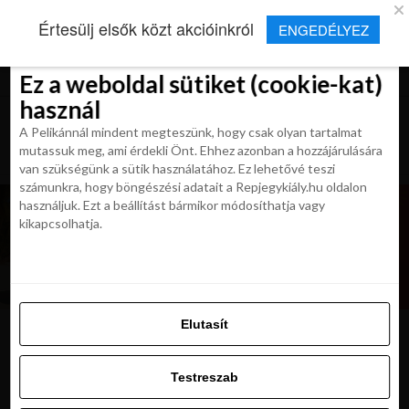
×
Új Repjegykirály alkalmazás
Értesülj elsők közt akcióinkról
ENGEDÉLYEZ
Beleegyezés
Beleegyezés
Részletek
Részletek
Sütikről
Sütikről
Telepítés
Aktuális hírek, cikkek és TOP utazási
ajánlatok egy kattintásnyira.
Ez a weboldal sütiket (cookie-kat)
Ez a weboldal sütiket (cookie-kat)
használ
használ
A Pelikánnál mindent megteszünk, hogy csak olyan tartalmat
A Pelikánnál mindent megteszünk, hogy csak olyan tartalmat
mutassuk meg, ami érdekli Önt. Ehhez azonban a hozzájárulására
mutassuk meg, ami érdekli Önt. Ehhez azonban a hozzájárulására
van szükségünk a sütik használatához. Ez lehetővé teszi
van szükségünk a sütik használatához. Ez lehetővé teszi
számunkra, hogy böngészési adatait a Repjegykiály.hu oldalon
számunkra, hogy böngészési adatait a Repjegykiály.hu oldalon
használjuk. Ezt a beállítást bármikor módosíthatja vagy
használjuk. Ezt a beállítást bármikor módosíthatja vagy
kikapcsolhatja.
kikapcsolhatja.
Elutasít
Elutasít
image
Testreszab
Testreszab
Engedélyezni az összeset