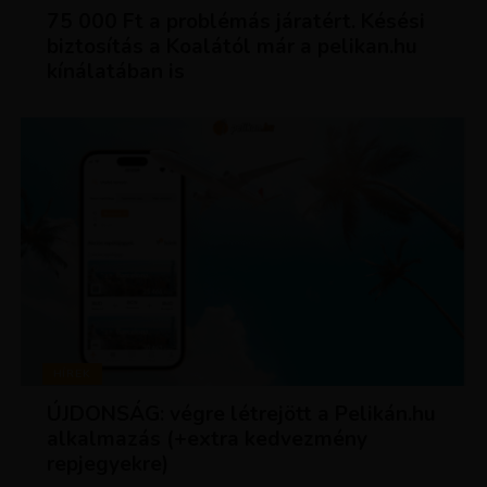
75 000 Ft a problémás járatért. Késési
biztosítás a Koalától már a pelikan.hu
kínálatában is
HÍREK
ÚJDONSÁG: végre létrejött a Pelikán.hu
alkalmazás (+extra kedvezmény
repjegyekre)