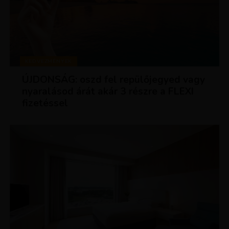
KEDVEZMÉNYEK
ÚJDONSÁG: oszd fel repülőjegyed vagy
nyaralásod árát akár 3 részre a FLEXI
fizetéssel