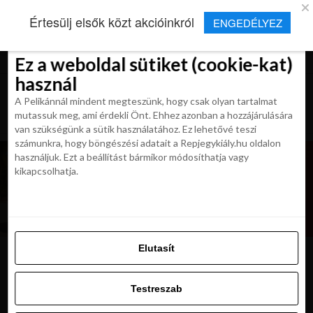
×
Új Repjegykirály alkalmazás
Értesülj elsők közt akcióinkról
ENGEDÉLYEZ
Beleegyezés
Beleegyezés
Részletek
Részletek
Sütikről
Sütikről
Telepítés
Aktuális hírek, cikkek és TOP utazási
ajánlatok egy kattintásnyira.
Ez a weboldal sütiket (cookie-kat)
Ez a weboldal sütiket (cookie-kat)
használ
használ
A Pelikánnál mindent megteszünk, hogy csak olyan tartalmat
A Pelikánnál mindent megteszünk, hogy csak olyan tartalmat
mutassuk meg, ami érdekli Önt. Ehhez azonban a hozzájárulására
mutassuk meg, ami érdekli Önt. Ehhez azonban a hozzájárulására
van szükségünk a sütik használatához. Ez lehetővé teszi
van szükségünk a sütik használatához. Ez lehetővé teszi
számunkra, hogy böngészési adatait a Repjegykiály.hu oldalon
számunkra, hogy böngészési adatait a Repjegykiály.hu oldalon
használjuk. Ezt a beállítást bármikor módosíthatja vagy
használjuk. Ezt a beállítást bármikor módosíthatja vagy
kikapcsolhatja.
kikapcsolhatja.
Elutasít
Elutasít
mallorca
Testreszab
Testreszab
Engedélyezni az összeset