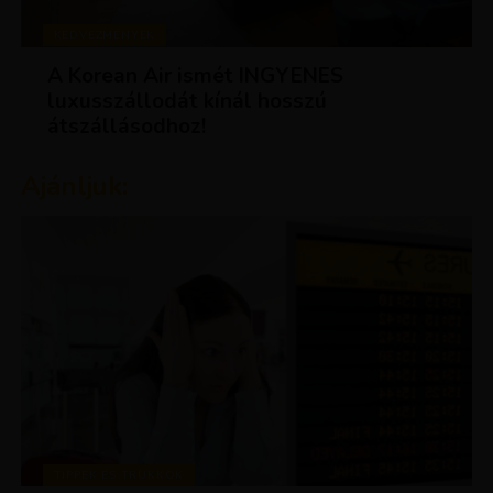
KEDVEZMÉNYEK
A Korean Air ismét INGYENES
luxusszállodát kínál hosszú
átszállásodhoz!
Ajánljuk:
TIPPEK ÉS TRÜKKÖK