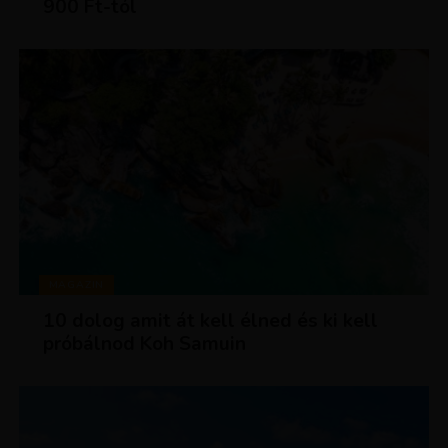
900 Ft-tól
MAGAZIN
10 dolog amit át kell élned és ki kell
próbálnod Koh Samuin