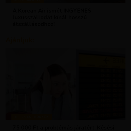
KEDVEZMÉNYEK
A Korean Air ismét INGYENES
luxusszállodát kínál hosszú
átszállásodhoz!
Ajánljuk:
TIPPEK ÉS TRÜKKÖK
75 000 Ft a problémás járatért. Késési