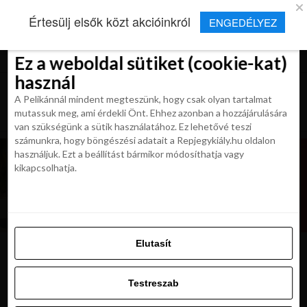
×
Új Repjegykirály alkalmazás
Értesülj elsők közt akcióinkról
ENGEDÉLYEZ
Beleegyezés
Beleegyezés
Részletek
Részletek
Sütikről
Sütikről
Telepítés
Aktuális hírek, cikkek és TOP utazási
ajánlatok egy kattintásnyira.
Ez a weboldal sütiket (cookie-kat)
Ez a weboldal sütiket (cookie-kat)
használ
használ
A Pelikánnál mindent megteszünk, hogy csak olyan tartalmat
A Pelikánnál mindent megteszünk, hogy csak olyan tartalmat
mutassuk meg, ami érdekli Önt. Ehhez azonban a hozzájárulására
mutassuk meg, ami érdekli Önt. Ehhez azonban a hozzájárulására
van szükségünk a sütik használatához. Ez lehetővé teszi
van szükségünk a sütik használatához. Ez lehetővé teszi
számunkra, hogy böngészési adatait a Repjegykiály.hu oldalon
számunkra, hogy böngészési adatait a Repjegykiály.hu oldalon
használjuk. Ezt a beállítást bármikor módosíthatja vagy
használjuk. Ezt a beállítást bármikor módosíthatja vagy
kikapcsolhatja.
kikapcsolhatja.
Elutasít
Elutasít
image
Testreszab
Testreszab
Engedélyezni az összeset