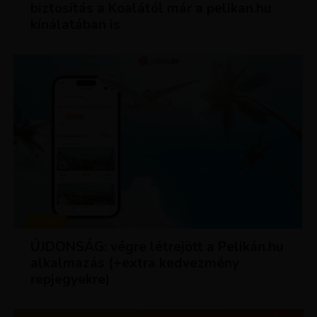
biztosítás a Koalától már a pelikan.hu
kínálatában is
HÍREK
ÚJDONSÁG: végre létrejött a Pelikán.hu
alkalmazás (+extra kedvezmény
repjegyekre)