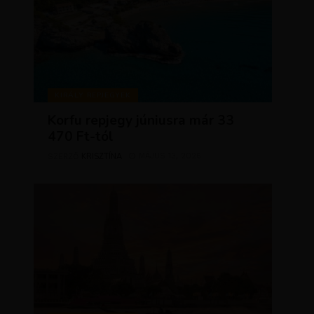
KIRÁLY REPJEGYEK
Korfu repjegy júniusra már 33
470 Ft-tól
KRISZTÍNA
MÁJUS 13, 2026
SZERZŐ