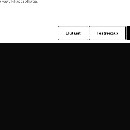
a vagy kikapcsolhatja.
z. Ez lehetővé teszi számunkra, hogy böngészési adatait a Repjegykiály.h
a vagy kikapcsolhatja.
Elutasít
Testreszab
Elutasít
Testreszab