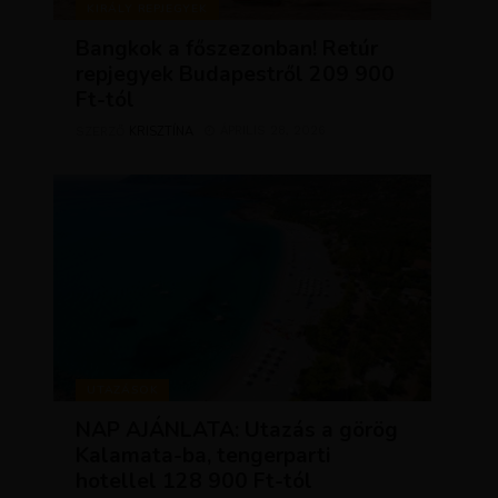
KIRÁLY REPJEGYEK
Bangkok a főszezonban! Retúr
repjegyek Budapestről 209 900
Ft-tól
KRISZTÍNA
ÁPRILIS 28, 2026
SZERZŐ
UTAZÁSOK
NAP AJÁNLATA: Utazás a görög
Kalamata-ba, tengerparti
hotellel 128 900 Ft-tól