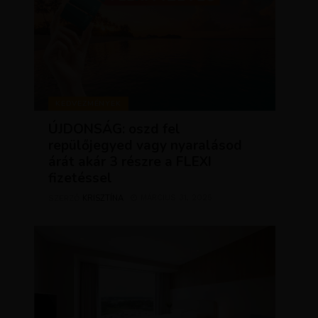
KEDVEZMÉNYEK
ÚJDONSÁG: oszd fel
repülőjegyed vagy nyaralásod
árát akár 3 részre a FLEXI
fizetéssel
KRISZTÍNA
MÁRCIUS 31, 2025
SZERZŐ