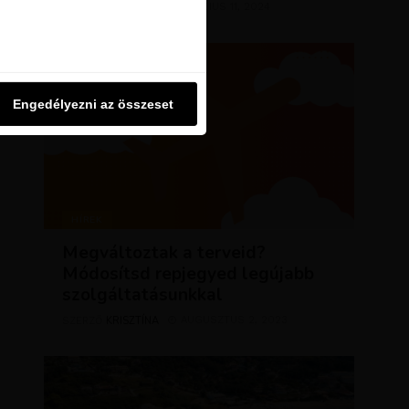
KRISZTÍNA
MÁRCIUS 11, 2024
u oldalon használjuk. Ezt a
SZERZŐ
Engedélyezni az összeset
Engedélyezni az összeset
HÍREK
Megváltoztak a terveid?
Módosítsd repjegyed legújabb
szolgáltatásunkkal
KRISZTÍNA
AUGUSZTUS 2, 2023
SZERZŐ