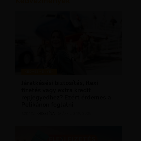
Kedvezmények
KEDVEZMÉNYEK
Járatkésési biztosítás, flexi
fizetés vagy extra kredit
repjegyedhez? Ezért érdemes a
Pelikánon foglalni
KRISZTÍNA
ÁPRILIS 16, 2025
SZERZŐ