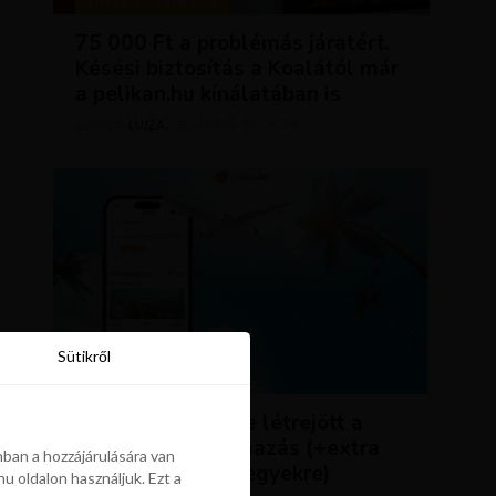
TIPPEK ÉS TRÜKKÖK
75 000 Ft a problémás járatért.
Késési biztosítás a Koalától már
a pelikan.hu kínálatában is
LUJZA
ÁPRILIS 23, 2024
SZERZŐ
Sütikről
Sütikről
HÍREK
ÚJDONSÁG: végre létrejött a
Pelikán.hu alkalmazás (+extra
ban a hozzájárulására van
kedvezmény repjegyekre)
u oldalon használjuk. Ezt a
ban a hozzájárulására van