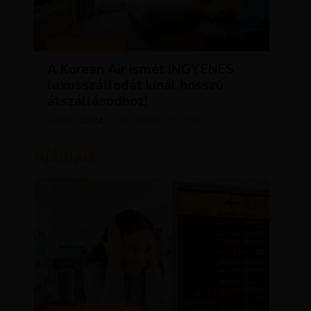
KEDVEZMÉNYEK
A Korean Air ismét INGYENES
luxusszállodát kínál hosszú
átszállásodhoz!
LUJZA
NOVEMBER 20, 2023
SZERZŐ
Ajánljuk: