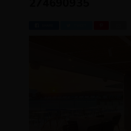
274690935
SHARE
TWEET