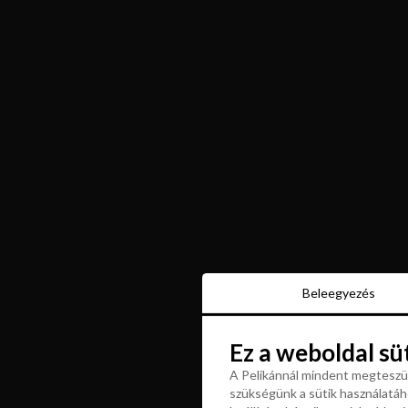
Beleegyezés
Beleegyezés
Ez a weboldal sü
Ez a weboldal sü
A Pelikánnál mindent megteszün
szükségünk a sütik használatáho
A Pelikánnál mindent megteszün