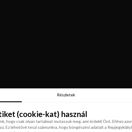
Részletek
Részletek
tiket (cookie-kat) használ
tiket (cookie-kat) használ
k, hogy csak olyan tartalmat mutassuk meg, ami érdekli Önt. Ehhez azon
z. Ez lehetővé teszi számunkra, hogy böngészési adatait a Repjegykiály.h
k, hogy csak olyan tartalmat mutassuk meg, ami érdekli Önt. Ehhez azon