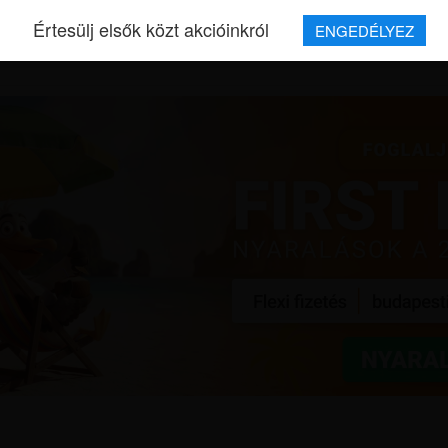
Értesülj elsők közt akcióinkról
ENGEDÉLYEZ
REPJEGYEK
MAGAZIN
UTAZÁSOK
HÍREK
RÓLUNK