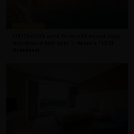
KEDVEZMÉNYEK
ÚJDONSÁG: oszd fel repülőjegyed vagy
nyaralásod árát akár 3 részre a FLEXI
fizetéssel
KEDVEZMÉNYEK