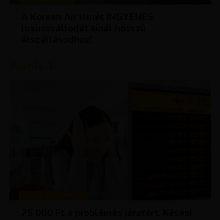
A Korean Air ismét INGYENES
luxusszállodát kínál hosszú
átszállásodhoz!
Ajánljuk:
TIPPEK ÉS TRÜKKÖK
75 000 Ft a problémás járatért. Késési