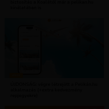
biztosítás a Koalától már a pelikan.hu
kínálatában is
HÍREK
ÚJDONSÁG: végre létrejött a Pelikán.hu
alkalmazás (+extra kedvezmény
repjegyekre)