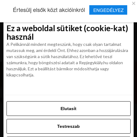
×
Új Repjegykirály alkalmazás
Értesülj elsők közt akcióinkról
ENGEDÉLYEZ
Beleegyezés
Beleegyezés
Részletek
Részletek
Sütikről
Sütikről
Telepítés
Aktuális hírek, cikkek és TOP utazási
ajánlatok egy kattintásnyira.
Ez a weboldal sütiket (cookie-kat)
Ez a weboldal sütiket (cookie-kat)
használ
használ
A Pelikánnál mindent megteszünk, hogy csak olyan tartalmat
A Pelikánnál mindent megteszünk, hogy csak olyan tartalmat
mutassuk meg, ami érdekli Önt. Ehhez azonban a hozzájárulására
mutassuk meg, ami érdekli Önt. Ehhez azonban a hozzájárulására
van szükségünk a sütik használatához. Ez lehetővé teszi
van szükségünk a sütik használatához. Ez lehetővé teszi
számunkra, hogy böngészési adatait a Repjegykiály.hu oldalon
számunkra, hogy böngészési adatait a Repjegykiály.hu oldalon
használjuk. Ezt a beállítást bármikor módosíthatja vagy
használjuk. Ezt a beállítást bármikor módosíthatja vagy
kikapcsolhatja.
kikapcsolhatja.
Elutasít
Elutasít
333842924
Testreszab
Testreszab
Engedélyezni az összeset