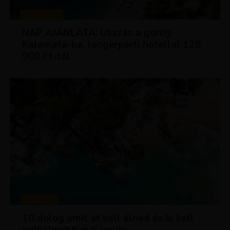
UTAZÁSOK
NAP AJÁNLATA: Utazás a görög
Kalamata-ba, tengerparti hotellel 128
900 Ft-tól
MAGAZIN
10 dolog amit át kell élned és ki kell
próbálnod Koh Samuin