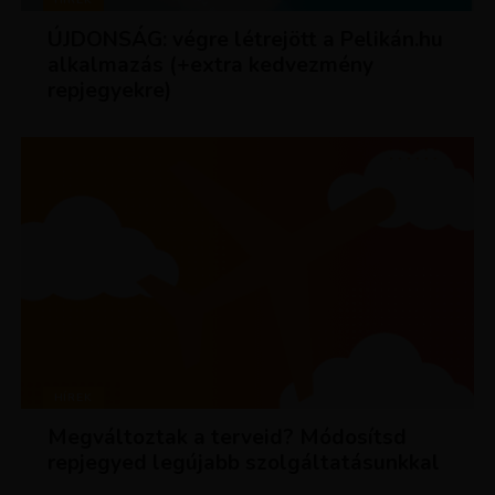
ÚJDONSÁG: végre létrejött a Pelikán.hu
alkalmazás (+extra kedvezmény
repjegyekre)
HÍREK
Megváltoztak a terveid? Módosítsd
repjegyed legújabb szolgáltatásunkkal