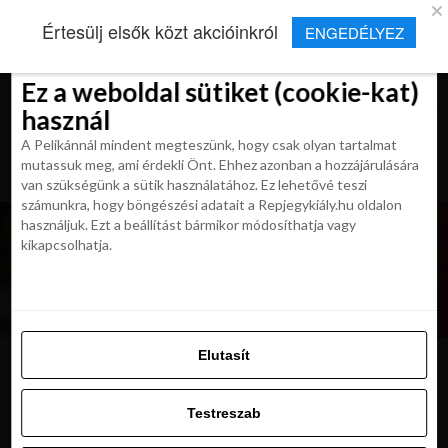
×
Új Repjegykirály alkalmazás
Értesülj elsők közt akcióinkról
ENGEDÉLYEZ
Beleegyezés
Beleegyezés
Részletek
Részletek
Sütikről
Sütikről
Telepítés
Aktuális hírek, cikkek és TOP utazási
ajánlatok egy kattintásnyira.
Ez a weboldal sütiket (cookie-kat)
Ez a weboldal sütiket (cookie-kat)
használ
használ
A Pelikánnál mindent megteszünk, hogy csak olyan tartalmat
A Pelikánnál mindent megteszünk, hogy csak olyan tartalmat
mutassuk meg, ami érdekli Önt. Ehhez azonban a hozzájárulására
mutassuk meg, ami érdekli Önt. Ehhez azonban a hozzájárulására
van szükségünk a sütik használatához. Ez lehetővé teszi
van szükségünk a sütik használatához. Ez lehetővé teszi
számunkra, hogy böngészési adatait a Repjegykiály.hu oldalon
számunkra, hogy böngészési adatait a Repjegykiály.hu oldalon
használjuk. Ezt a beállítást bármikor módosíthatja vagy
használjuk. Ezt a beállítást bármikor módosíthatja vagy
kikapcsolhatja.
kikapcsolhatja.
Elutasít
Elutasít
argentina
Testreszab
Testreszab
Engedélyezni az összeset