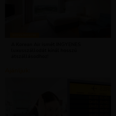
KEDVEZMÉNYEK
A Korean Air ismét INGYENES
luxusszállodát kínál hosszú
átszállásodhoz!
Ajánljuk: