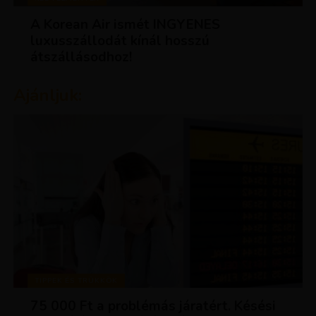
A Korean Air ismét INGYENES
luxusszállodát kínál hosszú
átszállásodhoz!
Ajánljuk:
TIPPEK ÉS TRÜKKÖK
75 000 Ft a problémás járatért. Késési