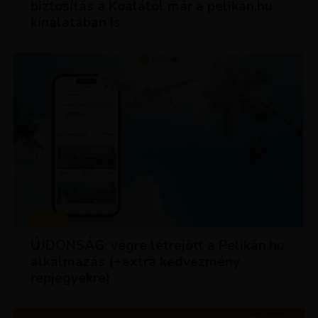
biztosítás a Koalától már a pelikan.hu
kínálatában is
HÍREK
ÚJDONSÁG: végre létrejött a Pelikán.hu
alkalmazás (+extra kedvezmény
repjegyekre)