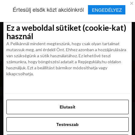
×
Új Repjegykirály alkalmazás
Értesülj elsők közt akcióinkról
ENGEDÉLYEZ
Beleegyezés
Beleegyezés
Részletek
Részletek
Sütikről
Sütikről
Telepítés
Aktuális hírek, cikkek és TOP utazási
ajánlatok egy kattintásnyira.
Ez a weboldal sütiket (cookie-kat)
Ez a weboldal sütiket (cookie-kat)
használ
használ
A Pelikánnál mindent megteszünk, hogy csak olyan tartalmat
A Pelikánnál mindent megteszünk, hogy csak olyan tartalmat
mutassuk meg, ami érdekli Önt. Ehhez azonban a hozzájárulására
mutassuk meg, ami érdekli Önt. Ehhez azonban a hozzájárulására
van szükségünk a sütik használatához. Ez lehetővé teszi
van szükségünk a sütik használatához. Ez lehetővé teszi
számunkra, hogy böngészési adatait a Repjegykiály.hu oldalon
számunkra, hogy böngészési adatait a Repjegykiály.hu oldalon
használjuk. Ezt a beállítást bármikor módosíthatja vagy
használjuk. Ezt a beállítást bármikor módosíthatja vagy
kikapcsolhatja.
kikapcsolhatja.
Elutasít
Elutasít
salt-lake-city
Testreszab
Testreszab
Engedélyezni az összeset