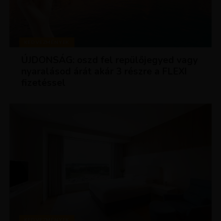
KEDVEZMÉNYEK
ÚJDONSÁG: oszd fel repülőjegyed vagy
nyaralásod árát akár 3 részre a FLEXI
fizetéssel
KEDVEZMÉNYEK