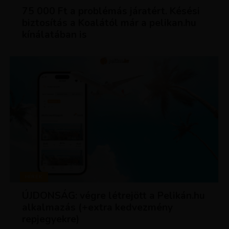
75 000 Ft a problémás járatért. Késési
biztosítás a Koalától már a pelikan.hu
kínálatában is
HÍREK
ÚJDONSÁG: végre létrejött a Pelikán.hu
alkalmazás (+extra kedvezmény
repjegyekre)