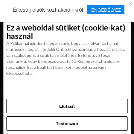
×
Új Repjegykirály alkalmazás
Értesülj elsők közt akcióinkról
ENGEDÉLYEZ
Beleegyezés
Beleegyezés
Részletek
Részletek
Sütikről
Sütikről
Telepítés
Aktuális hírek, cikkek és TOP utazási
ajánlatok egy kattintásnyira.
Ez a weboldal sütiket (cookie-kat)
Ez a weboldal sütiket (cookie-kat)
használ
használ
A Pelikánnál mindent megteszünk, hogy csak olyan tartalmat
A Pelikánnál mindent megteszünk, hogy csak olyan tartalmat
mutassuk meg, ami érdekli Önt. Ehhez azonban a hozzájárulására
mutassuk meg, ami érdekli Önt. Ehhez azonban a hozzájárulására
van szükségünk a sütik használatához. Ez lehetővé teszi
van szükségünk a sütik használatához. Ez lehetővé teszi
számunkra, hogy böngészési adatait a Repjegykiály.hu oldalon
számunkra, hogy böngészési adatait a Repjegykiály.hu oldalon
használjuk. Ezt a beállítást bármikor módosíthatja vagy
használjuk. Ezt a beállítást bármikor módosíthatja vagy
kikapcsolhatja.
kikapcsolhatja.
Elutasít
Elutasít
porto-azzurro-aparthotel-3-
Testreszab
650×450
Testreszab
Engedélyezni az összeset