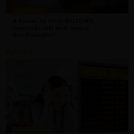
KEDVEZMÉNYEK
A Korean Air ismét INGYENES
luxusszállodát kínál hosszú
átszállásodhoz!
Ajánljuk:
TIPPEK ÉS TRÜKKÖK