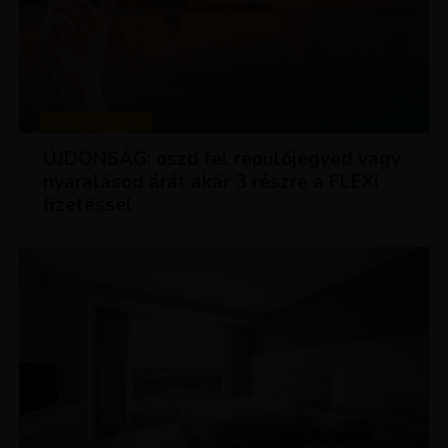
KEDVEZMÉNYEK
ÚJDONSÁG: oszd fel repülőjegyed vagy
nyaralásod árát akár 3 részre a FLEXI
fizetéssel