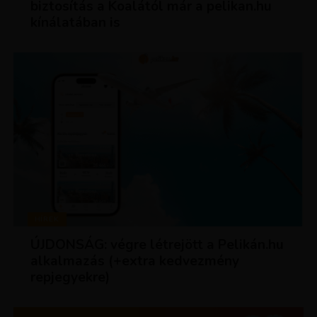
biztosítás a Koalától már a pelikan.hu
kínálatában is
HÍREK
ÚJDONSÁG: végre létrejött a Pelikán.hu
alkalmazás (+extra kedvezmény
repjegyekre)