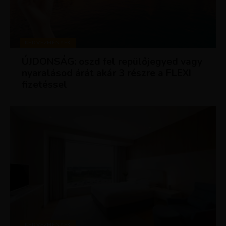
KEDVEZMÉNYEK
ÚJDONSÁG: oszd fel repülőjegyed vagy
nyaralásod árát akár 3 részre a FLEXI
fizetéssel
KEDVEZMÉNYEK