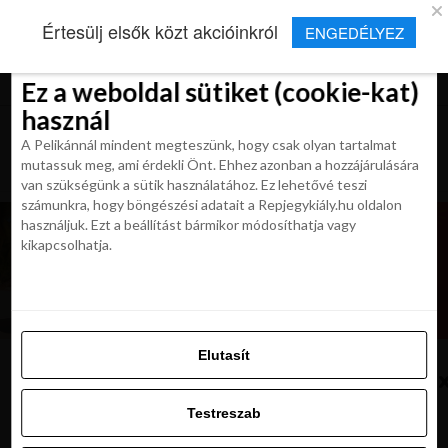
×
Új Repjegykirály alkalmazás
Értesülj elsők közt akcióinkról
ENGEDÉLYEZ
Beleegyezés
Beleegyezés
Részletek
Részletek
Sütikről
Sütikről
Telepítés
Aktuális hírek, cikkek és TOP utazási
ajánlatok egy kattintásnyira.
Ez a weboldal sütiket (cookie-kat)
Ez a weboldal sütiket (cookie-kat)
használ
használ
A Pelikánnál mindent megteszünk, hogy csak olyan tartalmat
A Pelikánnál mindent megteszünk, hogy csak olyan tartalmat
mutassuk meg, ami érdekli Önt. Ehhez azonban a hozzájárulására
mutassuk meg, ami érdekli Önt. Ehhez azonban a hozzájárulására
van szükségünk a sütik használatához. Ez lehetővé teszi
van szükségünk a sütik használatához. Ez lehetővé teszi
számunkra, hogy böngészési adatait a Repjegykiály.hu oldalon
számunkra, hogy böngészési adatait a Repjegykiály.hu oldalon
használjuk. Ezt a beállítást bármikor módosíthatja vagy
használjuk. Ezt a beállítást bármikor módosíthatja vagy
kikapcsolhatja.
kikapcsolhatja.
Elutasít
Elutasít
Natural,Sand,Beaches,Of,Cais,Do,Seix
Testreszab
Testreszab
Engedélyezni az összeset