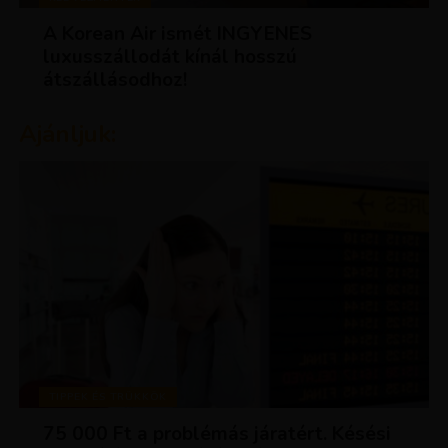
A Korean Air ismét INGYENES
luxusszállodát kínál hosszú
átszállásodhoz!
Ajánljuk:
TIPPEK ÉS TRÜKKÖK
75 000 Ft a problémás járatért. Késési