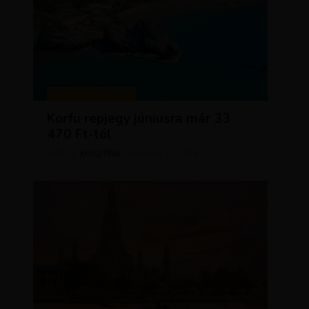
KIRÁLY REPJEGYEK
Korfu repjegy júniusra már 33
470 Ft-tól
KRISZTÍNA
MÁJUS 13, 2026
SZERZŐ