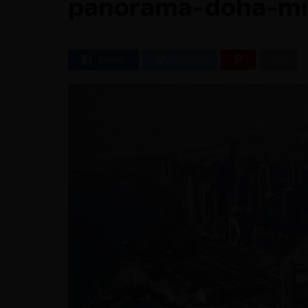
panorama-doha-m
SHARE
TWEET