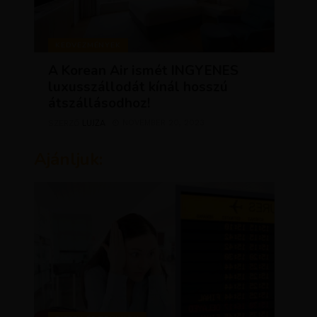
KEDVEZMÉNYEK
A Korean Air ismét INGYENES
luxusszállodát kínál hosszú
átszállásodhoz!
LUJZA
NOVEMBER 20, 2023
SZERZŐ
Ajánljuk: