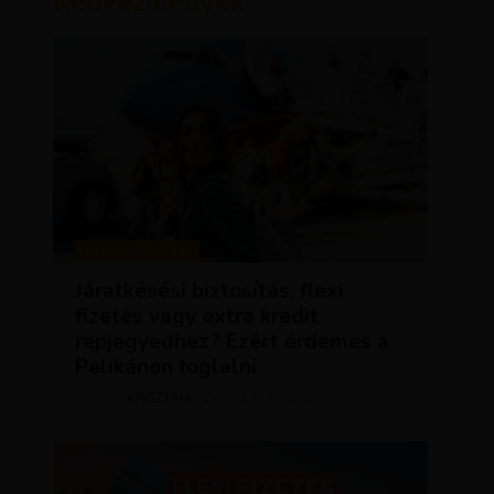
Kedvezmények
KEDVEZMÉNYEK
Járatkésési biztosítás, flexi
fizetés vagy extra kredit
repjegyedhez? Ezért érdemes a
Pelikánon foglalni
KRISZTÍNA
ÁPRILIS 16, 2025
SZERZŐ