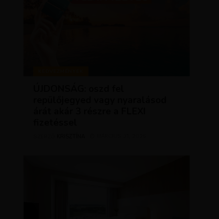
KEDVEZMÉNYEK
ÚJDONSÁG: oszd fel
repülőjegyed vagy nyaralásod
árát akár 3 részre a FLEXI
fizetéssel
KRISZTÍNA
MÁRCIUS 31, 2025
SZERZŐ