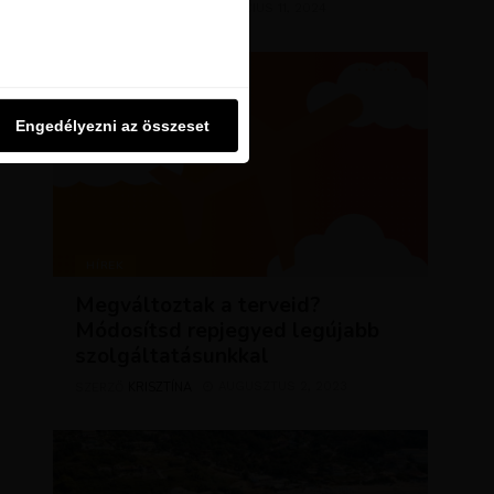
KRISZTÍNA
MÁRCIUS 11, 2024
u oldalon használjuk. Ezt a
SZERZŐ
Engedélyezni az összeset
Engedélyezni az összeset
HÍREK
Megváltoztak a terveid?
Módosítsd repjegyed legújabb
szolgáltatásunkkal
KRISZTÍNA
AUGUSZTUS 2, 2023
SZERZŐ