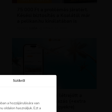
TIPPEK ÉS TRÜKKÖK
75 000 Ft a problémás járatért.
Késési biztosítás a Koalától már
a pelikan.hu kínálatában is
LUJZA
ÁPRILIS 23, 2024
SZERZŐ
Sütikről
Sütikről
HÍREK
ÚJDONSÁG: végre létrejött a
Pelikán.hu alkalmazás (+extra
ban a hozzájárulására van
kedvezmény repjegyekre)
u oldalon használjuk. Ezt a
ban a hozzájárulására van