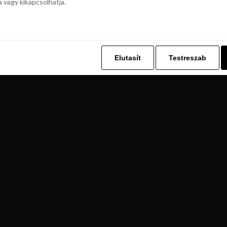
a vagy kikapcsolhatja.
z. Ez lehetővé teszi számunkra, hogy böngészési adatait a Repjegykiály.h
a vagy kikapcsolhatja.
Elutasít
Testreszab
Elutasít
Testreszab