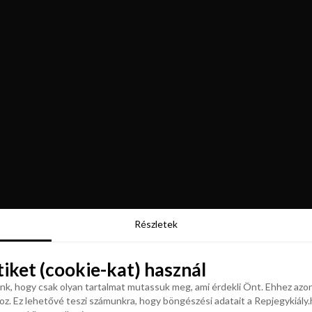
Részletek
Részletek
tiket (cookie-kat) használ
tiket (cookie-kat) használ
k, hogy csak olyan tartalmat mutassuk meg, ami érdekli Önt. Ehhez azon
z. Ez lehetővé teszi számunkra, hogy böngészési adatait a Repjegykiály.h
k, hogy csak olyan tartalmat mutassuk meg, ami érdekli Önt. Ehhez azon