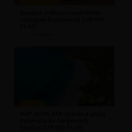
KIRÁLY REPJEGYEK
Bangkok a főszezonban! Retúr
repjegyek Budapestről 209 900
Ft-tól
KRISZTÍNA
ÁPRILIS 28, 2026
SZERZŐ
UTAZÁSOK
NAP AJÁNLATA: Utazás a görög
Kalamata-ba, tengerparti
hotellel 128 900 Ft-tól