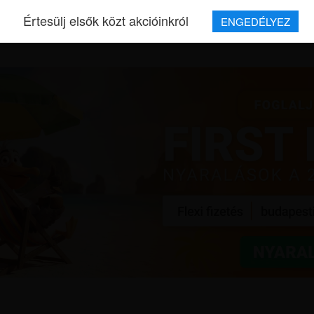
Értesülj elsők közt akcióinkról
ENGEDÉLYEZ
REPJEGYEK
MAGAZIN
UTAZÁSOK
HÍREK
RÓLUNK