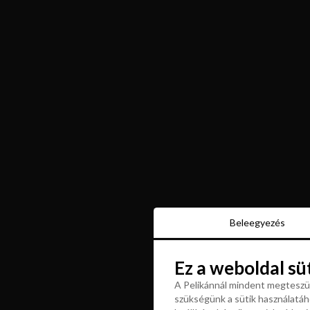
Beleegyezés
Beleegyezés
Ez a weboldal sü
Ez a weboldal sü
A Pelikánnál mindent megteszün
szükségünk a sütik használatáho
A Pelikánnál mindent megteszün