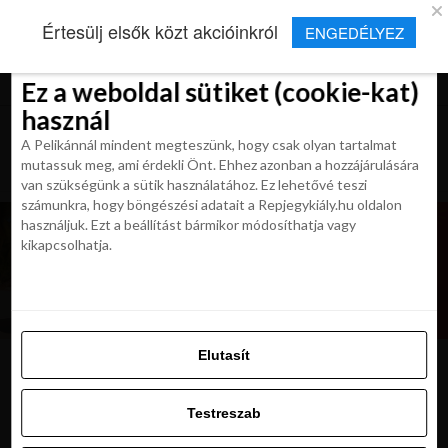
×
Új Repjegykirály alkalmazás
Értesülj elsők közt akcióinkról
ENGEDÉLYEZ
Beleegyezés
Beleegyezés
Részletek
Részletek
Sütikről
Sütikről
Telepítés
Aktuális hírek, cikkek és TOP utazási
ajánlatok egy kattintásnyira.
Ez a weboldal sütiket (cookie-kat)
Ez a weboldal sütiket (cookie-kat)
használ
használ
A Pelikánnál mindent megteszünk, hogy csak olyan tartalmat
A Pelikánnál mindent megteszünk, hogy csak olyan tartalmat
mutassuk meg, ami érdekli Önt. Ehhez azonban a hozzájárulására
mutassuk meg, ami érdekli Önt. Ehhez azonban a hozzájárulására
van szükségünk a sütik használatához. Ez lehetővé teszi
van szükségünk a sütik használatához. Ez lehetővé teszi
számunkra, hogy böngészési adatait a Repjegykiály.hu oldalon
számunkra, hogy böngészési adatait a Repjegykiály.hu oldalon
használjuk. Ezt a beállítást bármikor módosíthatja vagy
használjuk. Ezt a beállítást bármikor módosíthatja vagy
kikapcsolhatja.
kikapcsolhatja.
Elutasít
Elutasít
image
Testreszab
Testreszab
Engedélyezni az összeset