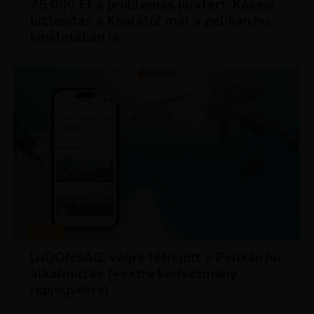
75 000 Ft a problémás járatért. Késési
biztosítás a Koalától már a pelikan.hu
kínálatában is
HÍREK
ÚJDONSÁG: végre létrejött a Pelikán.hu
alkalmazás (+extra kedvezmény
repjegyekre)