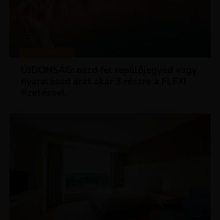
KEDVEZMÉNYEK
ÚJDONSÁG: oszd fel repülőjegyed vagy
nyaralásod árát akár 3 részre a FLEXI
fizetéssel