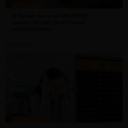
KEDVEZMÉNYEK
A Korean Air ismét INGYENES
luxusszállodát kínál hosszú
átszállásodhoz!
Ajánljuk:
TIPPEK ÉS TRÜKKÖK