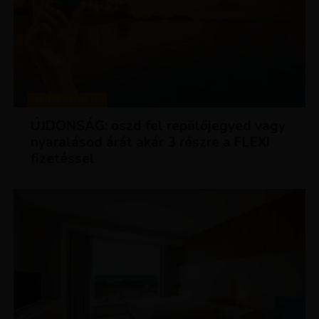
KEDVEZMÉNYEK
ÚJDONSÁG: oszd fel repülőjegyed vagy
nyaralásod árát akár 3 részre a FLEXI
fizetéssel