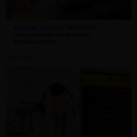
KEDVEZMÉNYEK
A Korean Air ismét INGYENES
luxusszállodát kínál hosszú
átszállásodhoz!
Ajánljuk: