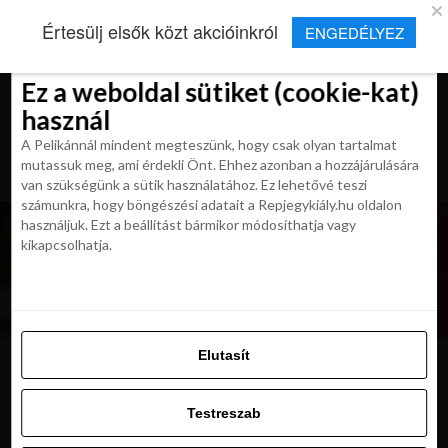
×
Új Repjegykirály alkalmazás
Értesülj elsők közt akcióinkról
ENGEDÉLYEZ
Beleegyezés
Beleegyezés
Részletek
Részletek
Sütikről
Sütikről
Telepítés
Aktuális hírek, cikkek és TOP utazási
ajánlatok egy kattintásnyira.
Ez a weboldal sütiket (cookie-kat)
Ez a weboldal sütiket (cookie-kat)
használ
használ
A Pelikánnál mindent megteszünk, hogy csak olyan tartalmat
A Pelikánnál mindent megteszünk, hogy csak olyan tartalmat
mutassuk meg, ami érdekli Önt. Ehhez azonban a hozzájárulására
mutassuk meg, ami érdekli Önt. Ehhez azonban a hozzájárulására
van szükségünk a sütik használatához. Ez lehetővé teszi
van szükségünk a sütik használatához. Ez lehetővé teszi
számunkra, hogy böngészési adatait a Repjegykiály.hu oldalon
számunkra, hogy böngészési adatait a Repjegykiály.hu oldalon
használjuk. Ezt a beállítást bármikor módosíthatja vagy
használjuk. Ezt a beállítást bármikor módosíthatja vagy
kikapcsolhatja.
kikapcsolhatja.
Elutasít
Elutasít
f6d2a67344f8c00f
Testreszab
Testreszab
Engedélyezni az összeset