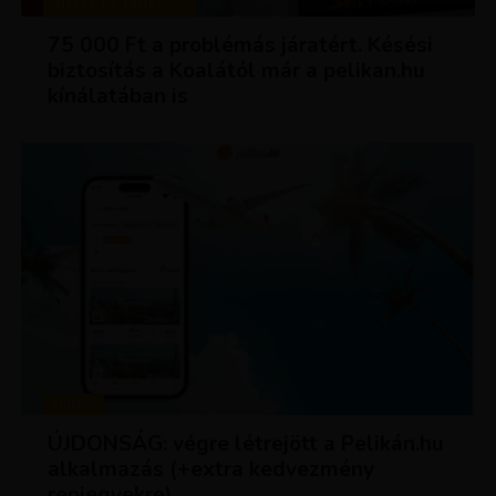
TIPPEK ÉS TRÜKKÖK
75 000 Ft a problémás járatért. Késési
biztosítás a Koalától már a pelikan.hu
kínálatában is
HÍREK
ÚJDONSÁG: végre létrejött a Pelikán.hu
alkalmazás (+extra kedvezmény
repjegyekre)