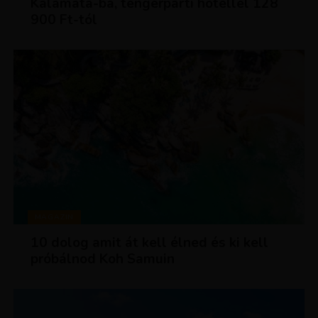
Kalamata-ba, tengerparti hotellel 128
900 Ft-tól
MAGAZIN
10 dolog amit át kell élned és ki kell
próbálnod Koh Samuin