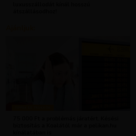
luxusszállodát kínál hosszú
átszállásodhoz!
Ajánljuk:
TIPPEK ÉS TRÜKKÖK
75 000 Ft a problémás járatért. Késési
biztosítás a Koalától már a pelikan.hu
kínálatában is