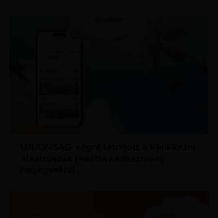
HÍREK
ÚJDONSÁG: végre létrejött a Pelikán.hu
alkalmazás (+extra kedvezmény
repjegyekre)