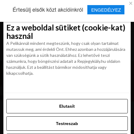
×
Új Repjegykirály alkalmazás
Értesülj elsők közt akcióinkról
ENGEDÉLYEZ
Beleegyezés
Beleegyezés
Részletek
Részletek
Sütikről
Sütikről
Telepítés
Aktuális hírek, cikkek és TOP utazási
ajánlatok egy kattintásnyira.
Ez a weboldal sütiket (cookie-kat)
Ez a weboldal sütiket (cookie-kat)
használ
használ
A Pelikánnál mindent megteszünk, hogy csak olyan tartalmat
A Pelikánnál mindent megteszünk, hogy csak olyan tartalmat
mutassuk meg, ami érdekli Önt. Ehhez azonban a hozzájárulására
mutassuk meg, ami érdekli Önt. Ehhez azonban a hozzájárulására
van szükségünk a sütik használatához. Ez lehetővé teszi
van szükségünk a sütik használatához. Ez lehetővé teszi
számunkra, hogy böngészési adatait a Repjegykiály.hu oldalon
számunkra, hogy böngészési adatait a Repjegykiály.hu oldalon
használjuk. Ezt a beállítást bármikor módosíthatja vagy
használjuk. Ezt a beállítást bármikor módosíthatja vagy
kikapcsolhatja.
kikapcsolhatja.
Elutasít
Elutasít
zth4cam_0
Testreszab
Testreszab
Engedélyezni az összeset