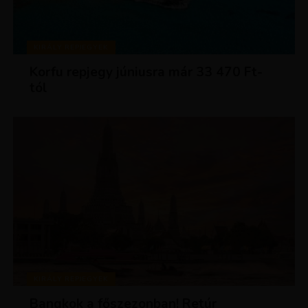
KIRÁLY REPJEGYEK
Korfu repjegy júniusra már 33 470 Ft-
tól
KIRÁLY REPJEGYEK
Bangkok a főszezonban! Retúr