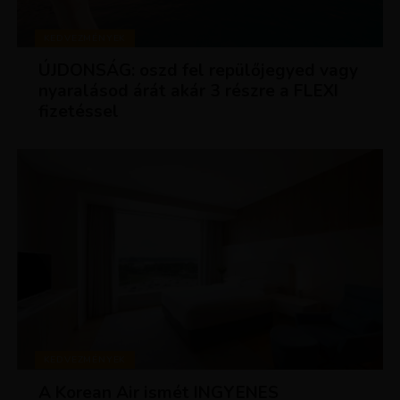
KEDVEZMÉNYEK
ÚJDONSÁG: oszd fel repülőjegyed vagy
nyaralásod árát akár 3 részre a FLEXI
fizetéssel
KEDVEZMÉNYEK
A Korean Air ismét INGYENES