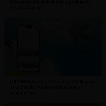
biztosítás a Koalától már a pelikan.hu
kínálatában is
HÍREK
ÚJDONSÁG: végre létrejött a Pelikán.hu
alkalmazás (+extra kedvezmény
repjegyekre)