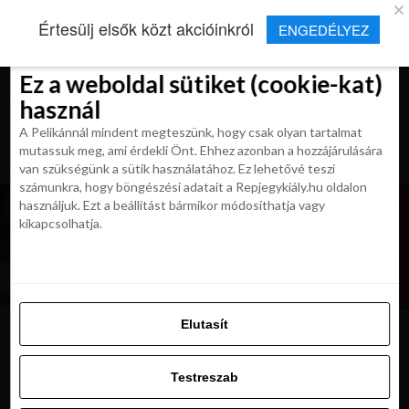
×
Új Repjegykirály alkalmazás
Értesülj elsők közt akcióinkról
ENGEDÉLYEZ
Beleegyezés
Beleegyezés
Részletek
Részletek
Sütikről
Sütikről
Telepítés
Aktuális hírek, cikkek és TOP utazási
ajánlatok egy kattintásnyira.
Ez a weboldal sütiket (cookie-kat)
Ez a weboldal sütiket (cookie-kat)
használ
használ
A Pelikánnál mindent megteszünk, hogy csak olyan tartalmat
A Pelikánnál mindent megteszünk, hogy csak olyan tartalmat
mutassuk meg, ami érdekli Önt. Ehhez azonban a hozzájárulására
mutassuk meg, ami érdekli Önt. Ehhez azonban a hozzájárulására
van szükségünk a sütik használatához. Ez lehetővé teszi
van szükségünk a sütik használatához. Ez lehetővé teszi
számunkra, hogy böngészési adatait a Repjegykiály.hu oldalon
számunkra, hogy böngészési adatait a Repjegykiály.hu oldalon
használjuk. Ezt a beállítást bármikor módosíthatja vagy
használjuk. Ezt a beállítást bármikor módosíthatja vagy
kikapcsolhatja.
kikapcsolhatja.
Elutasít
Elutasít
54334-180
Testreszab
Testreszab
Engedélyezni az összeset