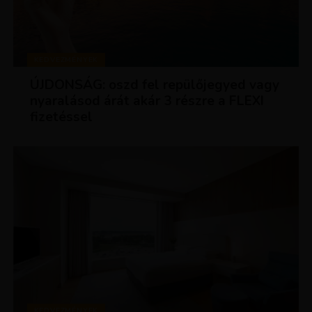
KEDVEZMÉNYEK
ÚJDONSÁG: oszd fel repülőjegyed vagy
nyaralásod árát akár 3 részre a FLEXI
fizetéssel
KEDVEZMÉNYEK