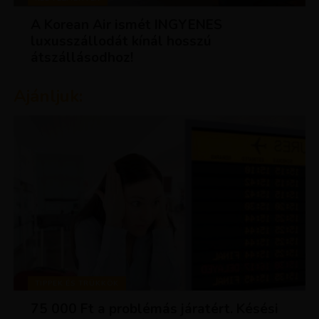
A Korean Air ismét INGYENES
luxusszállodát kínál hosszú
átszállásodhoz!
Ajánljuk:
TIPPEK ÉS TRÜKKÖK
75 000 Ft a problémás járatért. Késési