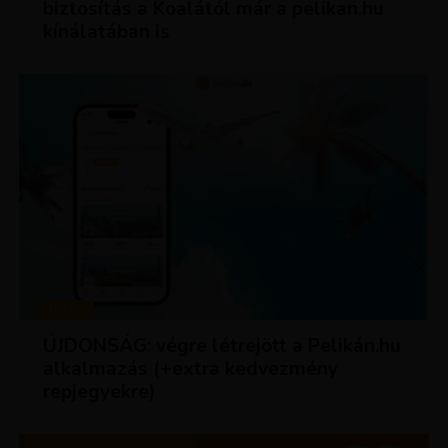
biztosítás a Koalától már a pelikan.hu
kínálatában is
HÍREK
ÚJDONSÁG: végre létrejött a Pelikán.hu
alkalmazás (+extra kedvezmény
repjegyekre)