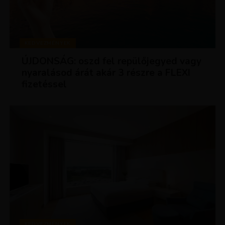
KEDVEZMÉNYEK
ÚJDONSÁG: oszd fel repülőjegyed vagy
nyaralásod árát akár 3 részre a FLEXI
fizetéssel
KEDVEZMÉNYEK