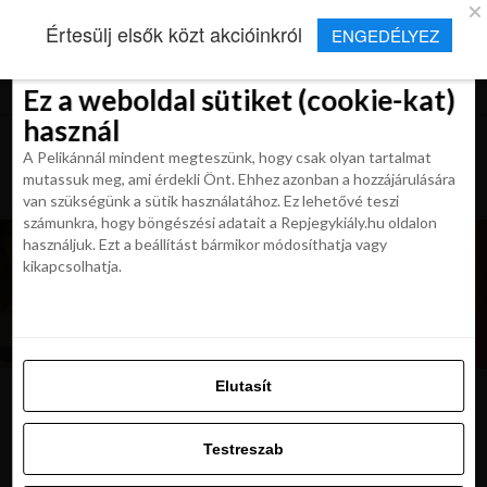
×
Új Repjegykirály alkalmazás
Értesülj elsők közt akcióinkról
ENGEDÉLYEZ
Beleegyezés
Beleegyezés
Részletek
Részletek
Sütikről
Sütikről
Telepítés
Aktuális hírek, cikkek és TOP utazási
ajánlatok egy kattintásnyira.
Ez a weboldal sütiket (cookie-kat)
Ez a weboldal sütiket (cookie-kat)
használ
használ
A Pelikánnál mindent megteszünk, hogy csak olyan tartalmat
A Pelikánnál mindent megteszünk, hogy csak olyan tartalmat
mutassuk meg, ami érdekli Önt. Ehhez azonban a hozzájárulására
mutassuk meg, ami érdekli Önt. Ehhez azonban a hozzájárulására
van szükségünk a sütik használatához. Ez lehetővé teszi
van szükségünk a sütik használatához. Ez lehetővé teszi
számunkra, hogy böngészési adatait a Repjegykiály.hu oldalon
számunkra, hogy böngészési adatait a Repjegykiály.hu oldalon
használjuk. Ezt a beállítást bármikor módosíthatja vagy
használjuk. Ezt a beállítást bármikor módosíthatja vagy
kikapcsolhatja.
kikapcsolhatja.
Elutasít
Elutasít
3787453-180
Testreszab
Testreszab
Engedélyezni az összeset