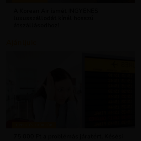
A Korean Air ismét INGYENES
luxusszállodát kínál hosszú
átszállásodhoz!
Ajánljuk:
TIPPEK ÉS TRÜKKÖK
75 000 Ft a problémás járatért. Késési