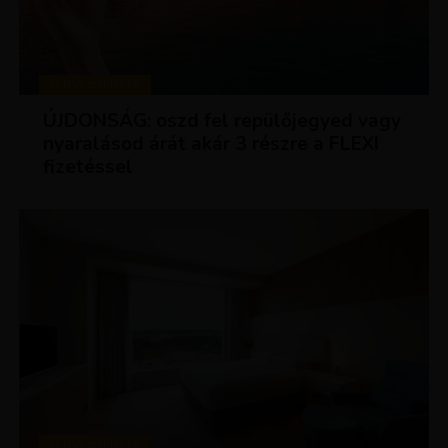
KEDVEZMÉNYEK
ÚJDONSÁG: oszd fel repülőjegyed vagy
nyaralásod árát akár 3 részre a FLEXI
fizetéssel
KEDVEZMÉNYEK