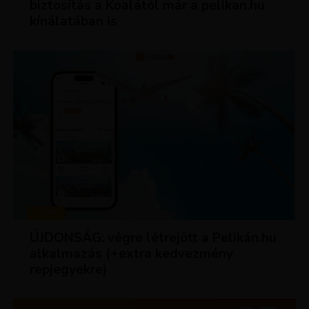
biztosítás a Koalától már a pelikan.hu
kínálatában is
HÍREK
ÚJDONSÁG: végre létrejött a Pelikán.hu
alkalmazás (+extra kedvezmény
repjegyekre)