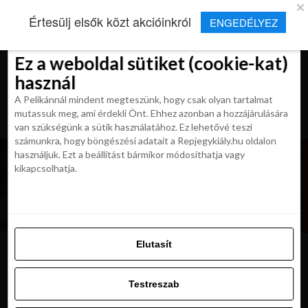
×
Új Repjegykirály alkalmazás
Értesülj elsők közt akcióinkról
ENGEDÉLYEZ
Beleegyezés
Beleegyezés
Részletek
Részletek
Sütikről
Sütikről
Telepítés
Aktuális hírek, cikkek és TOP utazási
ajánlatok egy kattintásnyira.
Ez a weboldal sütiket (cookie-kat)
Ez a weboldal sütiket (cookie-kat)
használ
használ
A Pelikánnál mindent megteszünk, hogy csak olyan tartalmat
A Pelikánnál mindent megteszünk, hogy csak olyan tartalmat
mutassuk meg, ami érdekli Önt. Ehhez azonban a hozzájárulására
mutassuk meg, ami érdekli Önt. Ehhez azonban a hozzájárulására
van szükségünk a sütik használatához. Ez lehetővé teszi
van szükségünk a sütik használatához. Ez lehetővé teszi
számunkra, hogy böngészési adatait a Repjegykiály.hu oldalon
számunkra, hogy böngészési adatait a Repjegykiály.hu oldalon
használjuk. Ezt a beállítást bármikor módosíthatja vagy
használjuk. Ezt a beállítást bármikor módosíthatja vagy
kikapcsolhatja.
kikapcsolhatja.
Elutasít
Elutasít
felso-to
Testreszab
Testreszab
Engedélyezni az összeset