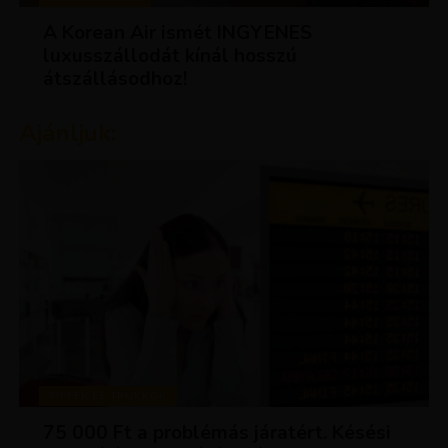
A Korean Air ismét INGYENES
luxusszállodát kínál hosszú
átszállásodhoz!
Ajánljuk:
TIPPEK ÉS TRÜKKÖK
75 000 Ft a problémás járatért. Késési