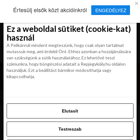
×
Új Repjegykirály alkalmazás
Értesülj elsők közt akcióinkról
ENGEDÉLYEZ
Beleegyezés
Beleegyezés
Részletek
Részletek
Sütikről
Sütikről
Telepítés
Aktuális hírek, cikkek és TOP utazási
ajánlatok egy kattintásnyira.
Ez a weboldal sütiket (cookie-kat)
Ez a weboldal sütiket (cookie-kat)
használ
használ
A Pelikánnál mindent megteszünk, hogy csak olyan tartalmat
A Pelikánnál mindent megteszünk, hogy csak olyan tartalmat
mutassuk meg, ami érdekli Önt. Ehhez azonban a hozzájárulására
mutassuk meg, ami érdekli Önt. Ehhez azonban a hozzájárulására
van szükségünk a sütik használatához. Ez lehetővé teszi
van szükségünk a sütik használatához. Ez lehetővé teszi
számunkra, hogy böngészési adatait a Repjegykiály.hu oldalon
számunkra, hogy böngészési adatait a Repjegykiály.hu oldalon
használjuk. Ezt a beállítást bármikor módosíthatja vagy
használjuk. Ezt a beállítást bármikor módosíthatja vagy
kikapcsolhatja.
kikapcsolhatja.
Elutasít
Elutasít
IMG_5342-768×576
Testreszab
Testreszab
Engedélyezni az összeset