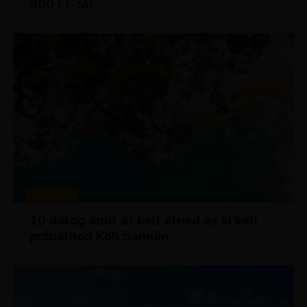
900 Ft-tól
MAGAZIN
10 dolog amit át kell élned és ki kell
próbálnod Koh Samuin