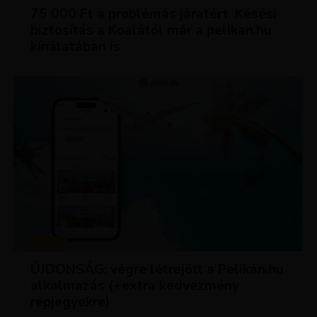
75 000 Ft a problémás járatért. Késési
biztosítás a Koalától már a pelikan.hu
kínálatában is
HÍREK
ÚJDONSÁG: végre létrejött a Pelikán.hu
alkalmazás (+extra kedvezmény
repjegyekre)