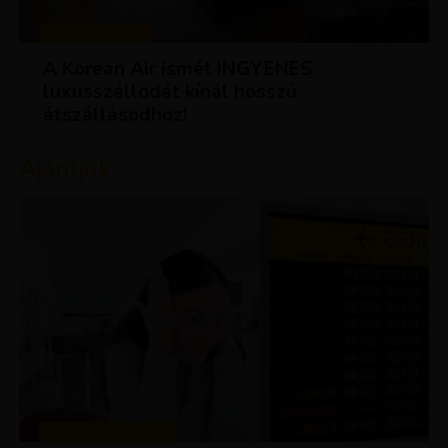
KEDVEZMÉNYEK
A Korean Air ismét INGYENES
luxusszállodát kínál hosszú
átszállásodhoz!
Ajánljuk:
TIPPEK ÉS TRÜKKÖK