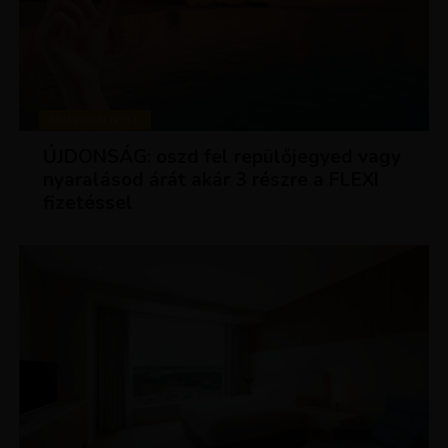
KEDVEZMÉNYEK
ÚJDONSÁG: oszd fel repülőjegyed vagy
nyaralásod árát akár 3 részre a FLEXI
fizetéssel