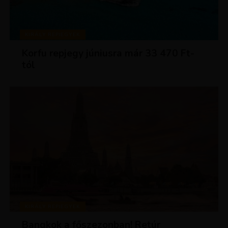
KIRÁLY REPJEGYEK
Korfu repjegy júniusra már 33 470 Ft-
tól
KIRÁLY REPJEGYEK
Bangkok a főszezonban! Retúr