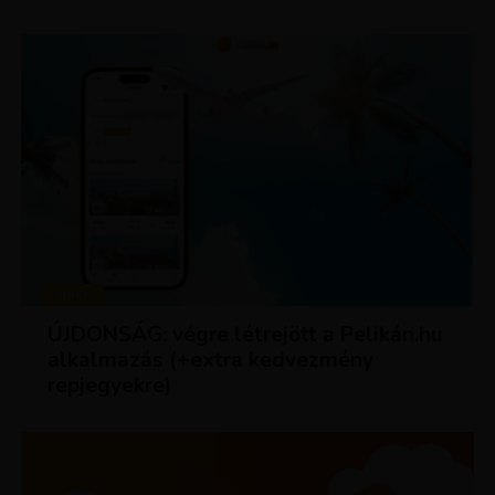
HÍREK
ÚJDONSÁG: végre létrejött a Pelikán.hu
alkalmazás (+extra kedvezmény
repjegyekre)