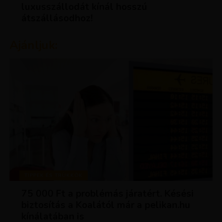
luxusszállodát kínál hosszú
átszállásodhoz!
Ajánljuk:
TIPPEK ÉS TRÜKKÖK
75 000 Ft a problémás járatért. Késési
biztosítás a Koalától már a pelikan.hu
kínálatában is