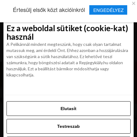
×
Új Repjegykirály alkalmazás
Értesülj elsők közt akcióinkról
ENGEDÉLYEZ
Beleegyezés
Beleegyezés
Részletek
Részletek
Sütikről
Sütikről
Telepítés
Aktuális hírek, cikkek és TOP utazási
ajánlatok egy kattintásnyira.
Ez a weboldal sütiket (cookie-kat)
Ez a weboldal sütiket (cookie-kat)
használ
használ
A Pelikánnál mindent megteszünk, hogy csak olyan tartalmat
A Pelikánnál mindent megteszünk, hogy csak olyan tartalmat
mutassuk meg, ami érdekli Önt. Ehhez azonban a hozzájárulására
mutassuk meg, ami érdekli Önt. Ehhez azonban a hozzájárulására
van szükségünk a sütik használatához. Ez lehetővé teszi
van szükségünk a sütik használatához. Ez lehetővé teszi
számunkra, hogy böngészési adatait a Repjegykiály.hu oldalon
számunkra, hogy böngészési adatait a Repjegykiály.hu oldalon
használjuk. Ezt a beállítást bármikor módosíthatja vagy
használjuk. Ezt a beállítást bármikor módosíthatja vagy
kikapcsolhatja.
kikapcsolhatja.
Elutasít
Elutasít
High,Angle,View,Of,A,Tropical,Beac
Testreszab
Testreszab
Engedélyezni az összeset