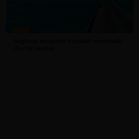
HÍREK
Segítünk hazajutni Ázsiából: rendkívüli
charter járatok
ADVERTISEMENT