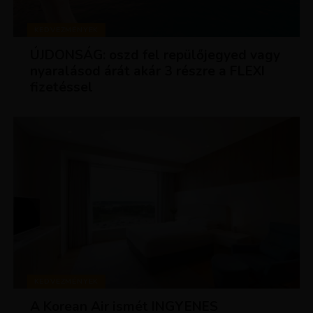
KEDVEZMÉNYEK
ÚJDONSÁG: oszd fel repülőjegyed vagy
nyaralásod árát akár 3 részre a FLEXI
fizetéssel
KEDVEZMÉNYEK
A Korean Air ismét INGYENES