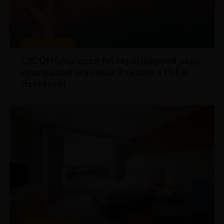
KEDVEZMÉNYEK
ÚJDONSÁG: oszd fel repülőjegyed vagy
nyaralásod árát akár 3 részre a FLEXI
fizetéssel
KEDVEZMÉNYEK