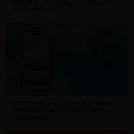
biztosítás a Koalától már a pelikan.hu
kínálatában is
HÍREK
ÚJDONSÁG: végre létrejött a Pelikán.hu
alkalmazás (+extra kedvezmény
repjegyekre)