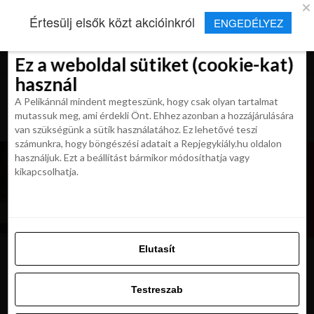
×
Új Repjegykirály alkalmazás
Értesülj elsők közt akcióinkról
ENGEDÉLYEZ
Beleegyezés
Beleegyezés
Részletek
Részletek
Sütikről
Sütikről
Telepítés
Aktuális hírek, cikkek és TOP utazási
ajánlatok egy kattintásnyira.
Ez a weboldal sütiket (cookie-kat)
Ez a weboldal sütiket (cookie-kat)
használ
használ
A Pelikánnál mindent megteszünk, hogy csak olyan tartalmat
A Pelikánnál mindent megteszünk, hogy csak olyan tartalmat
mutassuk meg, ami érdekli Önt. Ehhez azonban a hozzájárulására
mutassuk meg, ami érdekli Önt. Ehhez azonban a hozzájárulására
van szükségünk a sütik használatához. Ez lehetővé teszi
van szükségünk a sütik használatához. Ez lehetővé teszi
számunkra, hogy böngészési adatait a Repjegykiály.hu oldalon
számunkra, hogy böngészési adatait a Repjegykiály.hu oldalon
használjuk. Ezt a beállítást bármikor módosíthatja vagy
használjuk. Ezt a beállítást bármikor módosíthatja vagy
kikapcsolhatja.
kikapcsolhatja.
Elutasít
Elutasít
lanzarote4
Testreszab
Testreszab
Engedélyezni az összeset