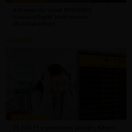
A Korean Air ismét INGYENES
luxusszállodát kínál hosszú
átszállásodhoz!
Ajánljuk:
TIPPEK ÉS TRÜKKÖK
75 000 Ft a problémás járatért. Késési