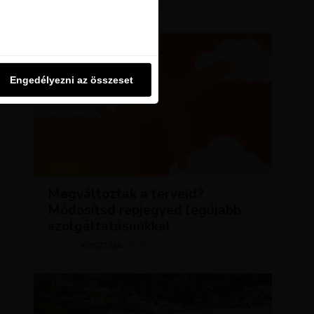
KRISZTÍNA
MÁRCIUS 11, 2024
u oldalon használjuk. Ezt a
SZERZŐ
Engedélyezni az összeset
Engedélyezni az összeset
HÍREK
Megváltoztak a terveid?
Módosítsd repjegyed legújabb
szolgáltatásunkkal
KRISZTÍNA
AUGUSZTUS 2, 2023
SZERZŐ