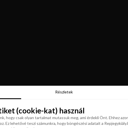
Részletek
Részletek
tiket (cookie-kat) használ
tiket (cookie-kat) használ
k, hogy csak olyan tartalmat mutassuk meg, ami érdekli Önt. Ehhez azon
z. Ez lehetővé teszi számunkra, hogy böngészési adatait a Repjegykiály.h
k, hogy csak olyan tartalmat mutassuk meg, ami érdekli Önt. Ehhez azon