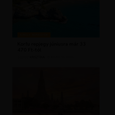
KIRÁLY REPJEGYEK
Korfu repjegy júniusra már 33
470 Ft-tól
KRISZTÍNA
MÁJUS 13, 2026
SZERZŐ