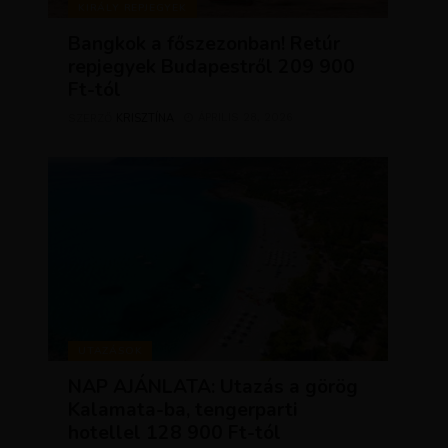
KIRÁLY REPJEGYEK
Bangkok a főszezonban! Retúr
repjegyek Budapestről 209 900
Ft-tól
KRISZTÍNA
ÁPRILIS 28, 2026
SZERZŐ
UTAZÁSOK
NAP AJÁNLATA: Utazás a görög
Kalamata-ba, tengerparti
hotellel 128 900 Ft-tól