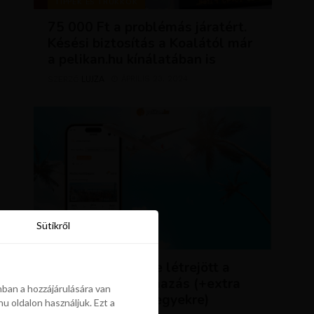
TIPPEK ÉS TRÜKKÖK
75 000 Ft a problémás járatért.
Késési biztosítás a Koalától már
a pelikan.hu kínálatában is
LUJZA
ÁPRILIS 23, 2024
SZERZŐ
Sütikről
Sütikről
HÍREK
ÚJDONSÁG: végre létrejött a
Pelikán.hu alkalmazás (+extra
ban a hozzájárulására van
kedvezmény repjegyekre)
u oldalon használjuk. Ezt a
ban a hozzájárulására van