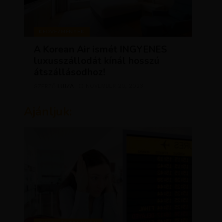
KEDVEZMÉNYEK
A Korean Air ismét INGYENES
luxusszállodát kínál hosszú
átszállásodhoz!
LUJZA
NOVEMBER 20, 2023
SZERZŐ
Ajánljuk: