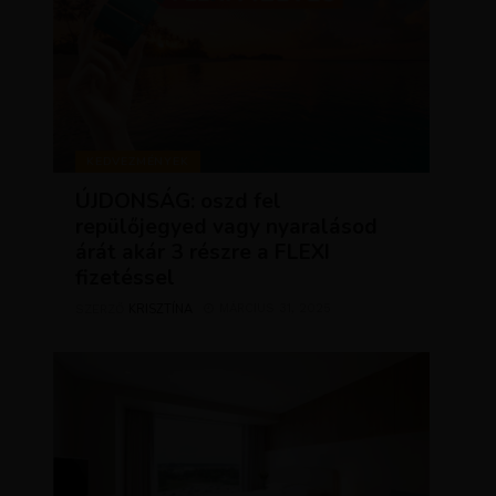
KEDVEZMÉNYEK
ÚJDONSÁG: oszd fel
repülőjegyed vagy nyaralásod
árát akár 3 részre a FLEXI
fizetéssel
KRISZTÍNA
MÁRCIUS 31, 2025
SZERZŐ