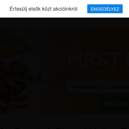
Értesülj elsők közt akcióinkról
ENGEDÉLYEZ
REPJEGYEK
MAGAZIN
UTAZÁSOK
HÍREK
RÓLUNK