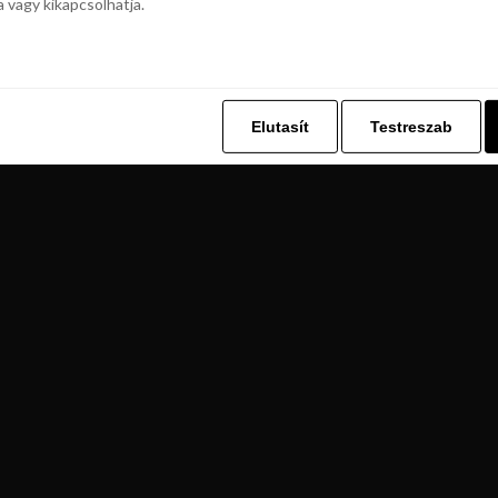
a vagy kikapcsolhatja.
z. Ez lehetővé teszi számunkra, hogy böngészési adatait a Repjegykiály.h
a vagy kikapcsolhatja.
Elutasít
Testreszab
Elutasít
Testreszab