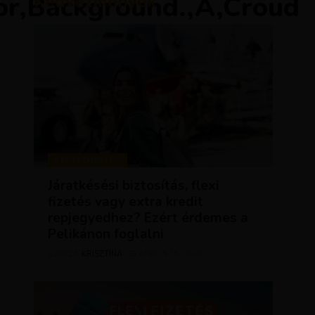
or,Background.,A,Croud
Kedvezmények
KEDVEZMÉNYEK
Járatkésési biztosítás, flexi
fizetés vagy extra kredit
repjegyedhez? Ezért érdemes a
Pelikánon foglalni
KRISZTÍNA
ÁPRILIS 16, 2025
SZERZŐ