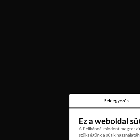
Beleegyezés
Beleegyezés
Ez a weboldal sü
Ez a weboldal sü
A Pelikánnál mindent megteszün
szükségünk a sütik használatáho
A Pelikánnál mindent megteszün