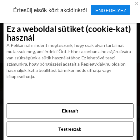
×
Új Repjegykirály alkalmazás
Értesülj elsők közt akcióinkról
ENGEDÉLYEZ
Beleegyezés
Beleegyezés
Részletek
Részletek
Sütikről
Sütikről
Telepítés
Aktuális hírek, cikkek és TOP utazási
ajánlatok egy kattintásnyira.
Ez a weboldal sütiket (cookie-kat)
Ez a weboldal sütiket (cookie-kat)
használ
használ
A Pelikánnál mindent megteszünk, hogy csak olyan tartalmat
A Pelikánnál mindent megteszünk, hogy csak olyan tartalmat
mutassuk meg, ami érdekli Önt. Ehhez azonban a hozzájárulására
mutassuk meg, ami érdekli Önt. Ehhez azonban a hozzájárulására
van szükségünk a sütik használatához. Ez lehetővé teszi
van szükségünk a sütik használatához. Ez lehetővé teszi
számunkra, hogy böngészési adatait a Repjegykiály.hu oldalon
számunkra, hogy böngészési adatait a Repjegykiály.hu oldalon
használjuk. Ezt a beállítást bármikor módosíthatja vagy
használjuk. Ezt a beállítást bármikor módosíthatja vagy
kikapcsolhatja.
kikapcsolhatja.
Elutasít
Elutasít
Pecorino,Cheese,From,Sardinia,,Italian
Testreszab
Testreszab
Engedélyezni az összeset