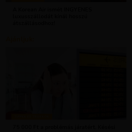
A Korean Air ismét INGYENES
luxusszállodát kínál hosszú
átszállásodhoz!
Ajánljuk:
TIPPEK ÉS TRÜKKÖK
75 000 Ft a problémás járatért. Késési