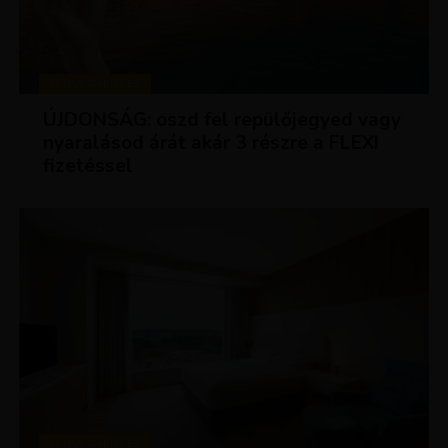
KEDVEZMÉNYEK
ÚJDONSÁG: oszd fel repülőjegyed vagy
nyaralásod árát akár 3 részre a FLEXI
fizetéssel
KEDVEZMÉNYEK