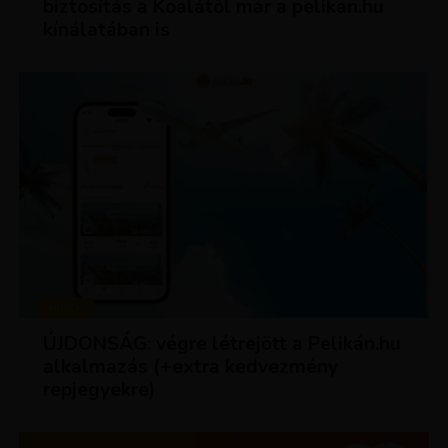
biztosítás a Koalától már a pelikan.hu
kínálatában is
HÍREK
ÚJDONSÁG: végre létrejött a Pelikán.hu
alkalmazás (+extra kedvezmény
repjegyekre)