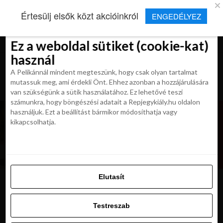
×
Új Repjegykirály alkalmazás
Értesülj elsők közt akcióinkról
ENGEDÉLYEZ
Beleegyezés
Beleegyezés
Részletek
Részletek
Sütikről
Sütikről
Telepítés
Aktuális hírek, cikkek és TOP utazási
ajánlatok egy kattintásnyira.
Ez a weboldal sütiket (cookie-kat)
Ez a weboldal sütiket (cookie-kat)
használ
használ
A Pelikánnál mindent megteszünk, hogy csak olyan tartalmat
A Pelikánnál mindent megteszünk, hogy csak olyan tartalmat
mutassuk meg, ami érdekli Önt. Ehhez azonban a hozzájárulására
mutassuk meg, ami érdekli Önt. Ehhez azonban a hozzájárulására
van szükségünk a sütik használatához. Ez lehetővé teszi
van szükségünk a sütik használatához. Ez lehetővé teszi
számunkra, hogy böngészési adatait a Repjegykiály.hu oldalon
számunkra, hogy böngészési adatait a Repjegykiály.hu oldalon
használjuk. Ezt a beállítást bármikor módosíthatja vagy
használjuk. Ezt a beállítást bármikor módosíthatja vagy
kikapcsolhatja.
kikapcsolhatja.
Elutasít
Elutasít
valencia-more
Testreszab
Testreszab
Engedélyezni az összeset