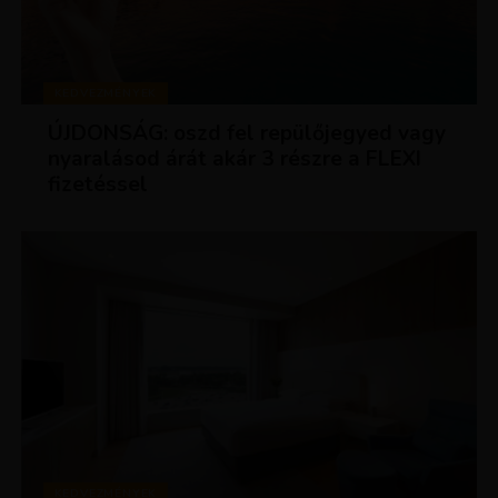
KEDVEZMÉNYEK
ÚJDONSÁG: oszd fel repülőjegyed vagy
nyaralásod árát akár 3 részre a FLEXI
fizetéssel
KEDVEZMÉNYEK