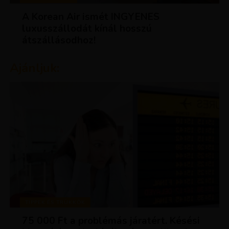
A Korean Air ismét INGYENES
luxusszállodát kínál hosszú
átszállásodhoz!
Ajánljuk:
TIPPEK ÉS TRÜKKÖK
75 000 Ft a problémás járatért. Késési