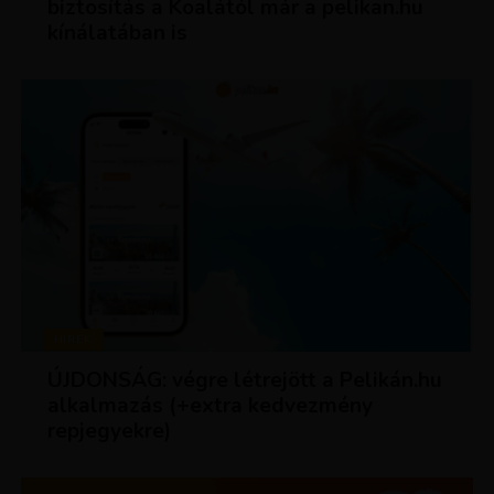
biztosítás a Koalától már a pelikan.hu
kínálatában is
HÍREK
ÚJDONSÁG: végre létrejött a Pelikán.hu
alkalmazás (+extra kedvezmény
repjegyekre)