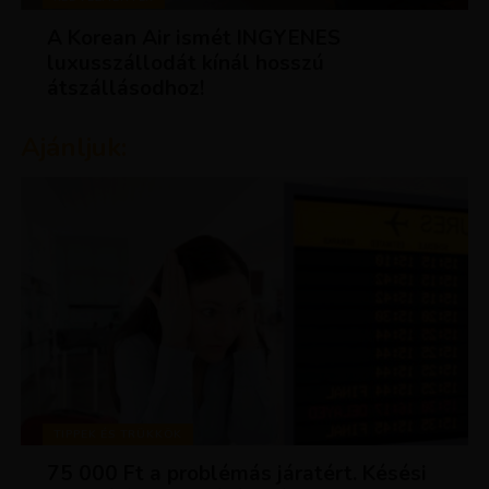
A Korean Air ismét INGYENES
luxusszállodát kínál hosszú
átszállásodhoz!
Ajánljuk:
TIPPEK ÉS TRÜKKÖK
75 000 Ft a problémás járatért. Késési