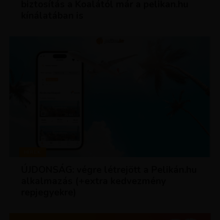
biztosítás a Koalától már a pelikan.hu
kínálatában is
HÍREK
ÚJDONSÁG: végre létrejött a Pelikán.hu
alkalmazás (+extra kedvezmény
repjegyekre)