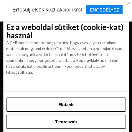
×
Új Repjegykirály alkalmazás
Értesülj elsők közt akcióinkról
ENGEDÉLYEZ
Beleegyezés
Beleegyezés
Részletek
Részletek
Sütikről
Sütikről
Telepítés
Aktuális hírek, cikkek és TOP utazási
ajánlatok egy kattintásnyira.
Ez a weboldal sütiket (cookie-kat)
Ez a weboldal sütiket (cookie-kat)
használ
használ
A Pelikánnál mindent megteszünk, hogy csak olyan tartalmat
A Pelikánnál mindent megteszünk, hogy csak olyan tartalmat
mutassuk meg, ami érdekli Önt. Ehhez azonban a hozzájárulására
mutassuk meg, ami érdekli Önt. Ehhez azonban a hozzájárulására
van szükségünk a sütik használatához. Ez lehetővé teszi
van szükségünk a sütik használatához. Ez lehetővé teszi
számunkra, hogy böngészési adatait a Repjegykiály.hu oldalon
számunkra, hogy böngészési adatait a Repjegykiály.hu oldalon
használjuk. Ezt a beállítást bármikor módosíthatja vagy
használjuk. Ezt a beállítást bármikor módosíthatja vagy
kikapcsolhatja.
kikapcsolhatja.
Elutasít
Elutasít
moscow-lounge
Testreszab
Testreszab
Engedélyezni az összeset