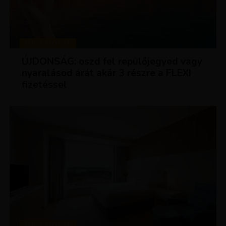
KEDVEZMÉNYEK
ÚJDONSÁG: oszd fel repülőjegyed vagy
nyaralásod árát akár 3 részre a FLEXI
fizetéssel
KEDVEZMÉNYEK