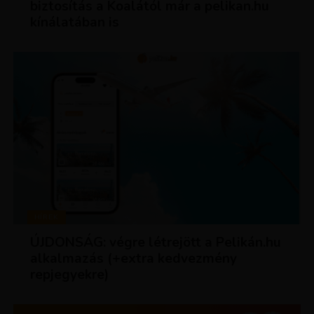
biztosítás a Koalától már a pelikan.hu
kínálatában is
HÍREK
ÚJDONSÁG: végre létrejött a Pelikán.hu
alkalmazás (+extra kedvezmény
repjegyekre)