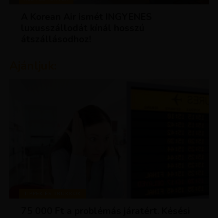
A Korean Air ismét INGYENES
luxusszállodát kínál hosszú
átszállásodhoz!
Ajánljuk:
TIPPEK ÉS TRÜKKÖK
75 000 Ft a problémás járatért. Késési