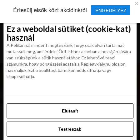
×
Új Repjegykirály alkalmazás
Értesülj elsők közt akcióinkról
ENGEDÉLYEZ
Beleegyezés
Beleegyezés
Részletek
Részletek
Sütikről
Sütikről
Telepítés
Aktuális hírek, cikkek és TOP utazási
ajánlatok egy kattintásnyira.
Ez a weboldal sütiket (cookie-kat)
Ez a weboldal sütiket (cookie-kat)
használ
használ
A Pelikánnál mindent megteszünk, hogy csak olyan tartalmat
A Pelikánnál mindent megteszünk, hogy csak olyan tartalmat
mutassuk meg, ami érdekli Önt. Ehhez azonban a hozzájárulására
mutassuk meg, ami érdekli Önt. Ehhez azonban a hozzájárulására
van szükségünk a sütik használatához. Ez lehetővé teszi
van szükségünk a sütik használatához. Ez lehetővé teszi
számunkra, hogy böngészési adatait a Repjegykiály.hu oldalon
számunkra, hogy böngészési adatait a Repjegykiály.hu oldalon
használjuk. Ezt a beállítást bármikor módosíthatja vagy
használjuk. Ezt a beállítást bármikor módosíthatja vagy
kikapcsolhatja.
kikapcsolhatja.
Elutasít
Elutasít
stokholm-napnyugta
Testreszab
Testreszab
Engedélyezni az összeset