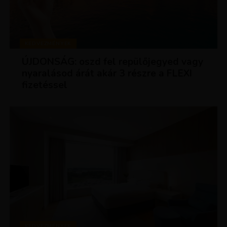
KEDVEZMÉNYEK
ÚJDONSÁG: oszd fel repülőjegyed vagy
nyaralásod árát akár 3 részre a FLEXI
fizetéssel
KEDVEZMÉNYEK