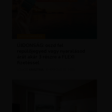
KEDVEZMÉNYEK
ÚJDONSÁG: oszd fel
repülőjegyed vagy nyaralásod
árát akár 3 részre a FLEXI
fizetéssel
KRISZTÍNA
MÁRCIUS 31, 2025
SZERZŐ