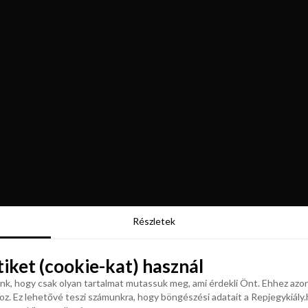
Részletek
Részletek
tiket (cookie-kat) használ
tiket (cookie-kat) használ
k, hogy csak olyan tartalmat mutassuk meg, ami érdekli Önt. Ehhez azon
z. Ez lehetővé teszi számunkra, hogy böngészési adatait a Repjegykiály.h
k, hogy csak olyan tartalmat mutassuk meg, ami érdekli Önt. Ehhez azon