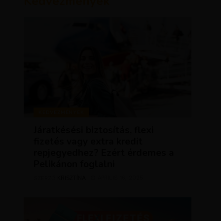
Kedvezmények
KEDVEZMÉNYEK
Járatkésési biztosítás, flexi
fizetés vagy extra kredit
repjegyedhez? Ezért érdemes a
Pelikánon foglalni
KRISZTÍNA
ÁPRILIS 16, 2025
SZERZŐ