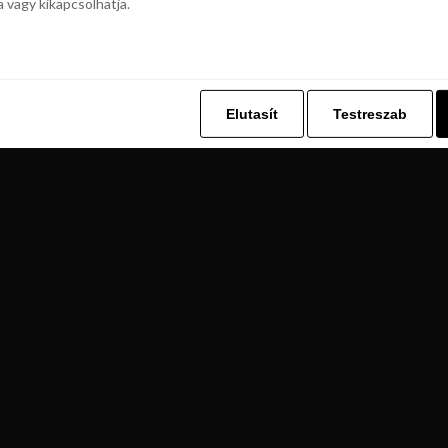
a vagy kikapcsolhatja.
z. Ez lehetővé teszi számunkra, hogy böngészési adatait a Repjegykiály.h
a vagy kikapcsolhatja.
Elutasít
Testreszab
Elutasít
Testreszab