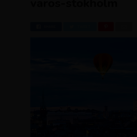
varos-stokholm
SHARE
TWEET