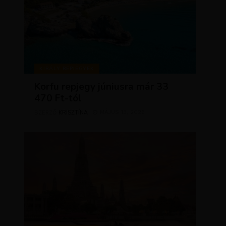
KIRÁLY REPJEGYEK
Korfu repjegy júniusra már 33
470 Ft-tól
KRISZTÍNA
MÁJUS 13, 2026
SZERZŐ