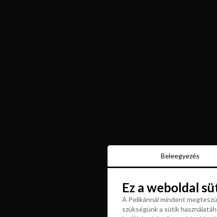
Beleegyezés
Beleegyezés
Ez a weboldal sü
Ez a weboldal sü
A Pelikánnál mindent megteszün
szükségünk a sütik használatáho
A Pelikánnál mindent megteszün