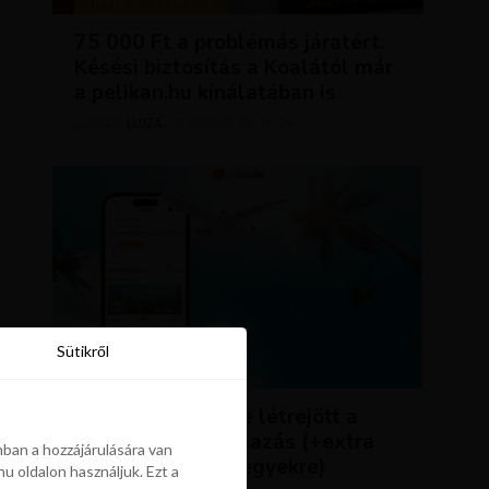
TIPPEK ÉS TRÜKKÖK
75 000 Ft a problémás járatért.
Késési biztosítás a Koalától már
a pelikan.hu kínálatában is
LUJZA
ÁPRILIS 23, 2024
SZERZŐ
Sütikről
Sütikről
HÍREK
ÚJDONSÁG: végre létrejött a
Pelikán.hu alkalmazás (+extra
ban a hozzájárulására van
kedvezmény repjegyekre)
u oldalon használjuk. Ezt a
ban a hozzájárulására van