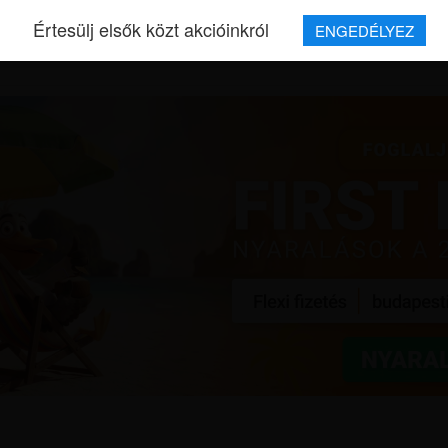
Értesülj elsők közt akcióinkról
ENGEDÉLYEZ
REPJEGYEK
MAGAZIN
UTAZÁSOK
HÍREK
RÓLUNK