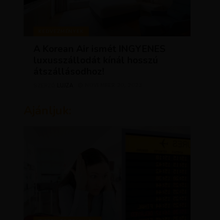
KEDVEZMÉNYEK
A Korean Air ismét INGYENES
luxusszállodát kínál hosszú
átszállásodhoz!
LUJZA
NOVEMBER 20, 2023
SZERZŐ
Ajánljuk: