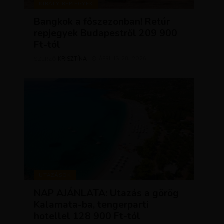
KIRÁLY REPJEGYEK
Bangkok a főszezonban! Retúr
repjegyek Budapestről 209 900
Ft-tól
KRISZTÍNA
ÁPRILIS 28, 2026
SZERZŐ
UTAZÁSOK
NAP AJÁNLATA: Utazás a görög
Kalamata-ba, tengerparti
hotellel 128 900 Ft-tól