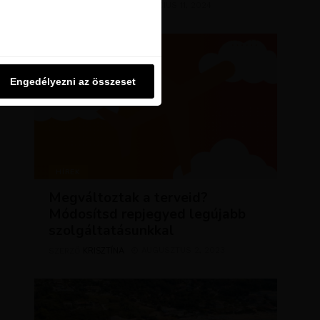
KRISZTÍNA
MÁRCIUS 11, 2024
u oldalon használjuk. Ezt a
SZERZŐ
Engedélyezni az összeset
Engedélyezni az összeset
HÍREK
Megváltoztak a terveid?
Módosítsd repjegyed legújabb
szolgáltatásunkkal
KRISZTÍNA
AUGUSZTUS 2, 2023
SZERZŐ