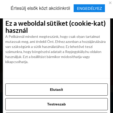
×
Új Repjegykirály alkalmazás
Értesülj elsők közt akcióinkról
ENGEDÉLYEZ
Beleegyezés
Beleegyezés
Részletek
Részletek
Sütikről
Sütikről
Telepítés
Aktuális hírek, cikkek és TOP utazási
ajánlatok egy kattintásnyira.
Ez a weboldal sütiket (cookie-kat)
Ez a weboldal sütiket (cookie-kat)
használ
használ
A Pelikánnál mindent megteszünk, hogy csak olyan tartalmat
A Pelikánnál mindent megteszünk, hogy csak olyan tartalmat
mutassuk meg, ami érdekli Önt. Ehhez azonban a hozzájárulására
mutassuk meg, ami érdekli Önt. Ehhez azonban a hozzájárulására
van szükségünk a sütik használatához. Ez lehetővé teszi
van szükségünk a sütik használatához. Ez lehetővé teszi
számunkra, hogy böngészési adatait a Repjegykiály.hu oldalon
számunkra, hogy böngészési adatait a Repjegykiály.hu oldalon
használjuk. Ezt a beállítást bármikor módosíthatja vagy
használjuk. Ezt a beállítást bármikor módosíthatja vagy
kikapcsolhatja.
kikapcsolhatja.
Elutasít
Elutasít
Testreszab
Testreszab
Engedélyezni az összeset