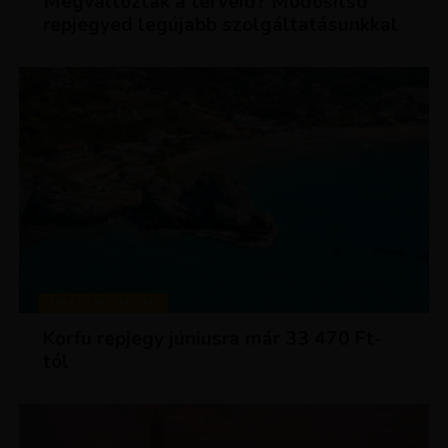
Megváltoztak a terveid? Módosítsd
repjegyed legújabb szolgáltatásunkkal
KIRÁLY REPJEGYEK
Korfu repjegy júniusra már 33 470 Ft-
tól