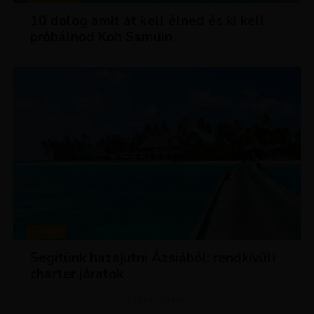
10 dolog amit át kell élned és ki kell
próbálnod Koh Samuin
HÍREK
Segítünk hazajutni Ázsiából: rendkívüli
charter járatok
ADVERTISEMENT