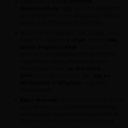
Szerencsére, a sziget
könnyen
megközelíthető
. Saját reptérrel rendelkezik,
de komppal is könnyen látogatható, illetve a
szigeten autóbuszok is közlekednek.
Azok számára, akik nem csak a tengerparton
süttetnék a hasukat,
a sziget
szintén
több,
remek programot kínál
. Ha épp túrázni
lenne kedvünk, a buja fenyvesekben azt is
megtehetjük. De bejárhatjuk a várost is.
Érdemes sétát tenni
az öböl keleti
felén
fekvő kis félszigetre, ahol
egy kis
történelmet is láthatunk
– egy erőd
maradványait.
Bájos tavernák!
Ha igazán különleges, görög
hangulatra vágysz, akkor keresd fel azokat,
amelyek csak hajóval, csónakkal érhetők el.
Szerintem nem is kell többet mondanunk…