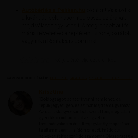
Autóbérlés a Pelikan.hu
oldalon! Válaszd ki
a kívánt úti célt, hasonlítsd össze az árakat,
majd válassz egy kocsit. A megrendelt autót
máris felveheted a reptéren. Bizony, barátok
vagyunk a Rentalcars.com-mal.
Kérjük, értékelje ezt a cikket.
KAPCSOLÓDÓ TÉMÁK:
FEATURED
,
SKIATHOS
,
SKIATHOS BUDAPESTROL
Krisztína
"Boldogságot pénzért venni nem lehet, de
repülőjegyet igen, és az már majdnem ugyanaz."
Az utazásba gyorsan beleszerettem, még talán
gyerekkoromban, majd az egyetemi
tanulmányaim során a Repjegykirály csapatában
találtam magam. Ha időm engedi, imádok új
helyeket felfedezni, de számomra Olaszország a