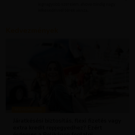
legnagyobb szerelem, ahova mindig nagy
lelkesedéssel térek vissza.
Kedvezmények
KEDVEZMÉNYEK
Járatkésési biztosítás, flexi fizetés vagy
extra kredit repjegyedhez? Ezért
érdemes a Pelikánon foglalni