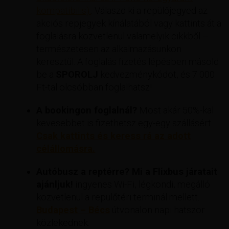
kompatibilis).
. Válaszd ki a repülőjegyed az
akciós repjegyek kínálatából vagy kattints át a
foglalásra közvetlenül valamelyik cikkből –
természetesen az alkalmazásunkon
keresztül. A foglalás fizetés lépésben másold
be a
SPOROLJ
kedvezménykódot, és 7 000
Ft-tal olcsóbban foglalhatsz!
A bookingon foglalnál?
Most akár 50%-kal
kevesebbet is fizethetsz egy-egy szállásért
Csak kattints és keress rá az adott
célállomásra.
Autóbusz a reptérre? Mi a Flixbus járatait
ajánljuk!
ingyenes Wi-Fi, légkondi, megálló
közvetlenül a repülőtéri terminál mellett.
Budapest – Bécs
útvonalon napi hatszor
közlekednek.