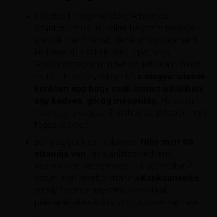
Felejtesd el egy kis időre Athént és
Szantorinit! Bár mindkét helyszínt melegen
ajánljuk utazóinknak, de Skiathos valamiért
kedvesebb a szívünknek. Igaz, hogy
Görögországon minden sziget valami mást
mutat, de ez az „eldugott ”,
a magyar utazók
körében épp hogy csak ismert üdülőhely
egy kedves, görög mesevilág.
Ha valami
másra, újra vágysz: Skiathos szigetében nem
fogsz csalódni!
Bár a sziget kicsi, valamivel
több mint 60
strandja van
, így ajánlatos kedvenc
naptejünket becsomagolni a bőröndbe! A
sziget leghíresebb strandja
Koukounariés
,
amely finom aranyszínű homokkal,
pálmafákkal és kristálytiszta vízzel vár ránk.