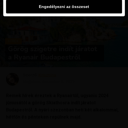
Engedélyezni az összeset
HÍREK
Görög szigetre indít járatot
a Ryanair Budapestről
Szerző
Krisztína
Megjelent
december 5, 2023
Remek hírek éreztek a Ryanairtől, ugyanis 2024
júniusától a görög Skiathosra indít járatot
Budapestről. A nyári szezonban heti két alkalommal,
hétfőn és pénteken repülnek majd.