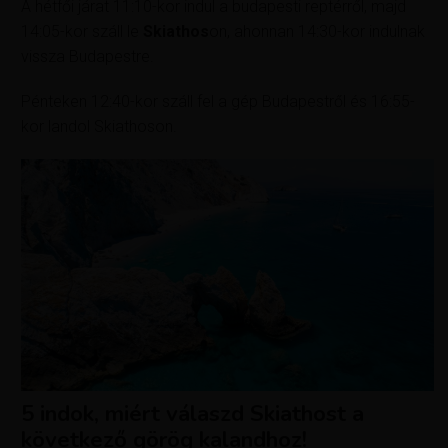
A hétfői járat 11:10-kor indul a budapesti reptérről, majd
14:05-kor száll le
Skiathos
on, ahonnan 14:30-kor indulnak
vissza Budapestre.
Pénteken 12:40-kor száll fel a gép Budapestről és 16:55-
kor landol Skiathoson.
5 indok, miért válaszd Skiathost a
következő görög kalandhoz!