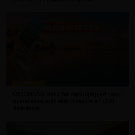
KEDVEZMÉNYEK
ÚJDONSÁG: oszd fel repülőjegyed vagy
nyaralásod árát akár 3 részre a FLEXI
fizetéssel