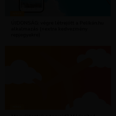
HÍREK
ÚJDONSÁG: végre létrejött a Pelikán.hu
alkalmazás (+extra kedvezmény
repjegyekre)
HÍREK