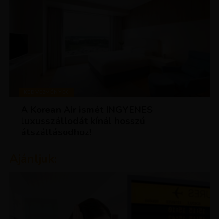
KEDVEZMÉNYEK
A Korean Air ismét INGYENES
luxusszállodát kínál hosszú
átszállásodhoz!
Ajánljuk: