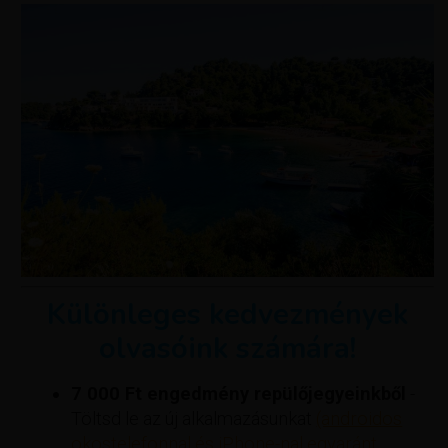
Különleges kedvezmények
olvasóink számára!
7 000 Ft engedmény repülőjegyeinkből
-
Töltsd le az új alkalmazásunkat
(androidos
okostelefonnal és iPhone-nal egyaránt