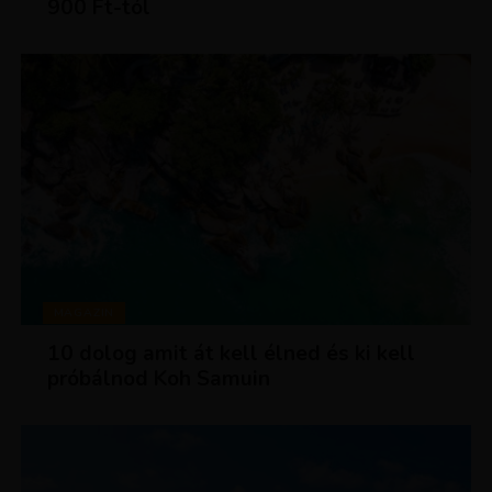
900 Ft-tól
MAGAZIN
10 dolog amit át kell élned és ki kell
próbálnod Koh Samuin