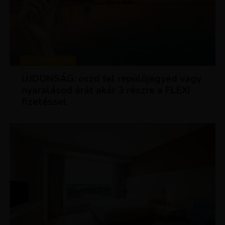
KEDVEZMÉNYEK
ÚJDONSÁG: oszd fel repülőjegyed vagy
nyaralásod árát akár 3 részre a FLEXI
fizetéssel