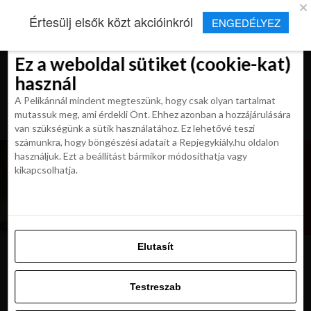
×
Új Repjegykirály alkalmazás
Értesülj elsők közt akcióinkról
ENGEDÉLYEZ
Beleegyezés
Beleegyezés
Részletek
Részletek
Sütikről
Sütikről
Telepítés
Aktuális hírek, cikkek és TOP utazási
ajánlatok egy kattintásnyira.
Ez a weboldal sütiket (cookie-kat)
Ez a weboldal sütiket (cookie-kat)
használ
használ
A Pelikánnál mindent megteszünk, hogy csak olyan tartalmat
A Pelikánnál mindent megteszünk, hogy csak olyan tartalmat
mutassuk meg, ami érdekli Önt. Ehhez azonban a hozzájárulására
mutassuk meg, ami érdekli Önt. Ehhez azonban a hozzájárulására
van szükségünk a sütik használatához. Ez lehetővé teszi
van szükségünk a sütik használatához. Ez lehetővé teszi
számunkra, hogy böngészési adatait a Repjegykiály.hu oldalon
számunkra, hogy böngészési adatait a Repjegykiály.hu oldalon
használjuk. Ezt a beállítást bármikor módosíthatja vagy
használjuk. Ezt a beállítást bármikor módosíthatja vagy
kikapcsolhatja.
kikapcsolhatja.
Elutasít
Elutasít
p1050113-min-1024×768
Testreszab
Testreszab
Engedélyezni az összeset