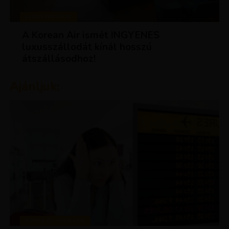
KEDVEZMÉNYEK
A Korean Air ismét INGYENES
luxusszállodát kínál hosszú
átszállásodhoz!
Ajánljuk:
TIPPEK ÉS TRÜKKÖK