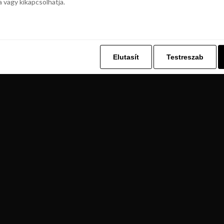
a vagy kikapcsolhatja.
z. Ez lehetővé teszi számunkra, hogy böngészési adatait a Repjegykiály.h
a vagy kikapcsolhatja.
Elutasít
Testreszab
Elutasít
Testreszab