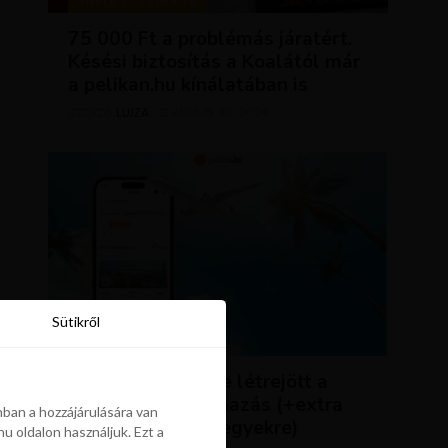
TIPPEK ÉS TRÜKKÖK
75 000 Ft a problémás járatért.
Késési biztosítás a Koalától már
a pelikan.hu kínálatában is
LUJZA
ÁPRILIS 23, 2024
SZERZŐ
Sütikről
Sütikről
HÍREK
ÚJDONSÁG: végre létrejött a
Pelikán.hu alkalmazás (+extra
ban a hozzájárulására van
kedvezmény repjegyekre)
u oldalon használjuk. Ezt a
ban a hozzájárulására van