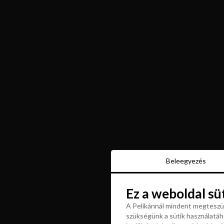
Beleegyezés
Beleegyezés
Ez a weboldal sü
Ez a weboldal sü
A Pelikánnál mindent megteszün
szükségünk a sütik használatáho
A Pelikánnál mindent megteszün