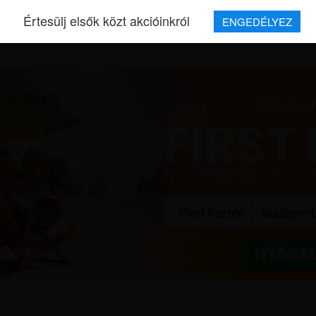
Értesülj elsők közt akcióinkról
ENGEDÉLYEZ
REPJEGYEK
MAGAZIN
UTAZÁSOK
HÍREK
RÓLUNK