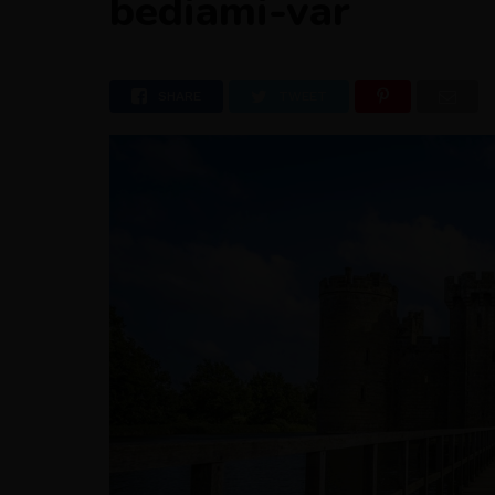
bediami-var
SHARE
TWEET