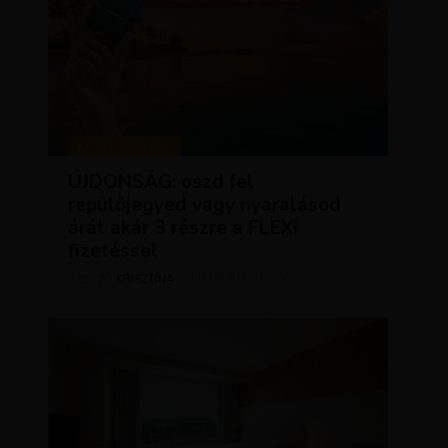
KEDVEZMÉNYEK
ÚJDONSÁG: oszd fel
repülőjegyed vagy nyaralásod
árát akár 3 részre a FLEXI
fizetéssel
KRISZTÍNA
MÁRCIUS 31, 2025
SZERZŐ