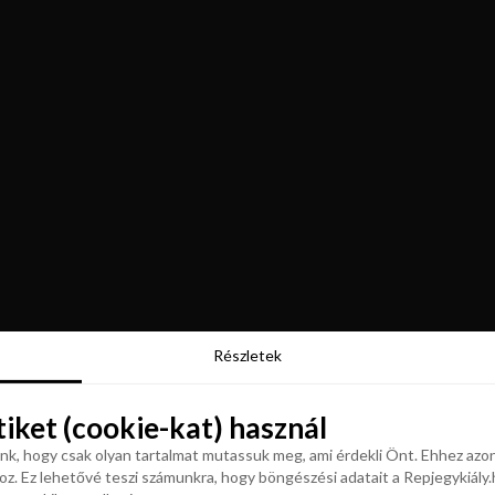
Részletek
Részletek
tiket (cookie-kat) használ
tiket (cookie-kat) használ
k, hogy csak olyan tartalmat mutassuk meg, ami érdekli Önt. Ehhez azon
z. Ez lehetővé teszi számunkra, hogy böngészési adatait a Repjegykiály.h
k, hogy csak olyan tartalmat mutassuk meg, ami érdekli Önt. Ehhez azon