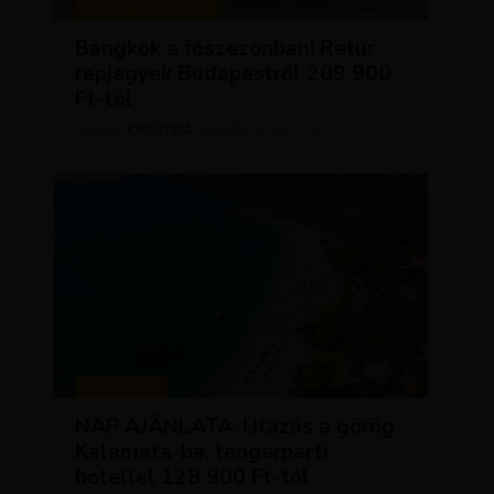
KIRÁLY REPJEGYEK
Bangkok a főszezonban! Retúr
repjegyek Budapestről 209 900
Ft-tól
KRISZTÍNA
ÁPRILIS 28, 2026
SZERZŐ
UTAZÁSOK
NAP AJÁNLATA: Utazás a görög
Kalamata-ba, tengerparti
hotellel 128 900 Ft-tól