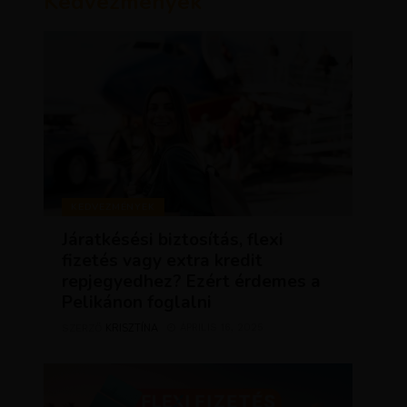
Kedvezmények
KEDVEZMÉNYEK
Járatkésési biztosítás, flexi
fizetés vagy extra kredit
repjegyedhez? Ezért érdemes a
Pelikánon foglalni
KRISZTÍNA
ÁPRILIS 16, 2025
SZERZŐ