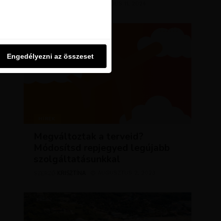
KRISZTÍNA
MÁRCIUS 11, 2024
u oldalon használjuk. Ezt a
SZERZŐ
Engedélyezni az összeset
Engedélyezni az összeset
HÍREK
Megváltoztak a terveid?
Módosítsd repjegyed legújabb
szolgáltatásunkkal
KRISZTÍNA
AUGUSZTUS 2, 2023
SZERZŐ