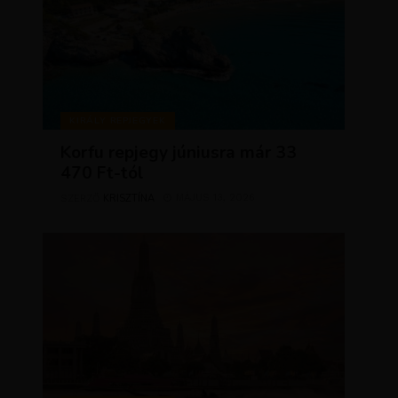
KIRÁLY REPJEGYEK
Korfu repjegy júniusra már 33
470 Ft-tól
KRISZTÍNA
MÁJUS 13, 2026
SZERZŐ