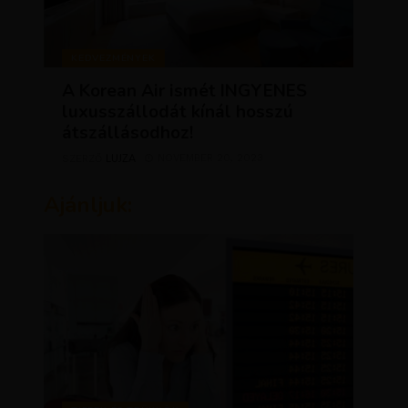
KEDVEZMÉNYEK
A Korean Air ismét INGYENES
luxusszállodát kínál hosszú
átszállásodhoz!
LUJZA
NOVEMBER 20, 2023
SZERZŐ
Ajánljuk: