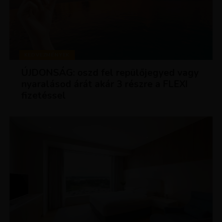
KEDVEZMÉNYEK
ÚJDONSÁG: oszd fel repülőjegyed vagy
nyaralásod árát akár 3 részre a FLEXI
fizetéssel