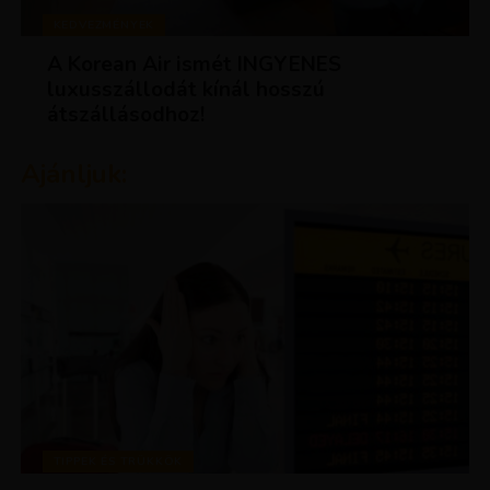
KEDVEZMÉNYEK
A Korean Air ismét INGYENES
luxusszállodát kínál hosszú
átszállásodhoz!
Ajánljuk:
TIPPEK ÉS TRÜKKÖK