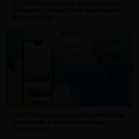
75 000 Ft a problémás járatért. Késési
biztosítás a Koalától már a pelikan.hu
kínálatában is
HÍREK
ÚJDONSÁG: végre létrejött a Pelikán.hu
alkalmazás (+extra kedvezmény
repjegyekre)