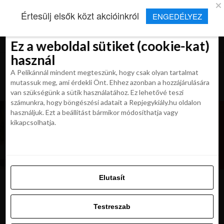
×
Új Repjegykirály alkalmazás
Értesülj elsők közt akcióinkról
ENGEDÉLYEZ
Beleegyezés
Beleegyezés
Részletek
Részletek
Sütikről
Sütikről
Telepítés
Aktuális hírek, cikkek és TOP utazási
ajánlatok egy kattintásnyira.
Ez a weboldal sütiket (cookie-kat)
Ez a weboldal sütiket (cookie-kat)
használ
használ
A Pelikánnál mindent megteszünk, hogy csak olyan tartalmat
A Pelikánnál mindent megteszünk, hogy csak olyan tartalmat
mutassuk meg, ami érdekli Önt. Ehhez azonban a hozzájárulására
mutassuk meg, ami érdekli Önt. Ehhez azonban a hozzájárulására
van szükségünk a sütik használatához. Ez lehetővé teszi
van szükségünk a sütik használatához. Ez lehetővé teszi
számunkra, hogy böngészési adatait a Repjegykiály.hu oldalon
számunkra, hogy böngészési adatait a Repjegykiály.hu oldalon
használjuk. Ezt a beállítást bármikor módosíthatja vagy
használjuk. Ezt a beállítást bármikor módosíthatja vagy
kikapcsolhatja.
kikapcsolhatja.
Elutasít
Elutasít
headline-1
Testreszab
Testreszab
Engedélyezni az összeset