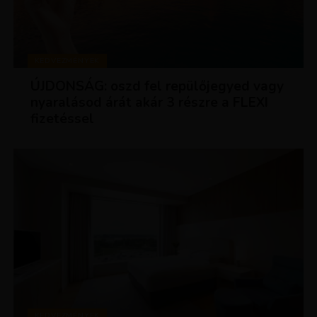
KEDVEZMÉNYEK
ÚJDONSÁG: oszd fel repülőjegyed vagy
nyaralásod árát akár 3 részre a FLEXI
fizetéssel
KEDVEZMÉNYEK