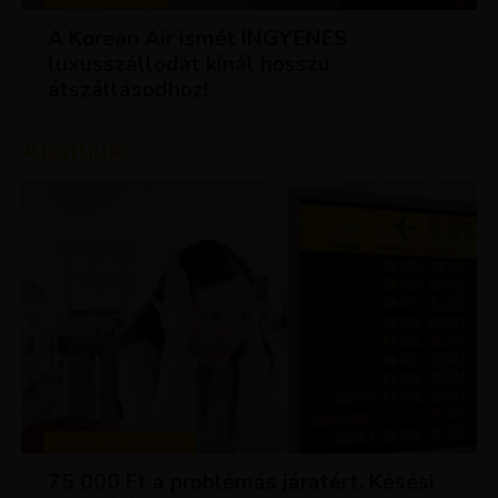
A Korean Air ismét INGYENES
luxusszállodát kínál hosszú
átszállásodhoz!
Ajánljuk:
TIPPEK ÉS TRÜKKÖK
75 000 Ft a problémás járatért. Késési