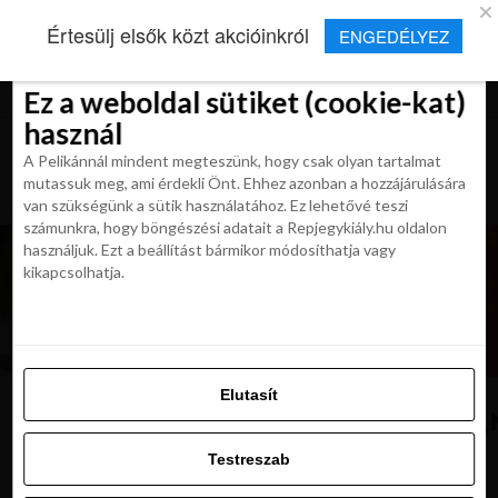
×
Új Repjegykirály alkalmazás
Értesülj elsők közt akcióinkról
ENGEDÉLYEZ
Beleegyezés
Beleegyezés
Részletek
Részletek
Sütikről
Sütikről
Telepítés
Aktuális hírek, cikkek és TOP utazási
ajánlatok egy kattintásnyira.
Ez a weboldal sütiket (cookie-kat)
Ez a weboldal sütiket (cookie-kat)
használ
használ
A Pelikánnál mindent megteszünk, hogy csak olyan tartalmat
A Pelikánnál mindent megteszünk, hogy csak olyan tartalmat
mutassuk meg, ami érdekli Önt. Ehhez azonban a hozzájárulására
mutassuk meg, ami érdekli Önt. Ehhez azonban a hozzájárulására
van szükségünk a sütik használatához. Ez lehetővé teszi
van szükségünk a sütik használatához. Ez lehetővé teszi
számunkra, hogy böngészési adatait a Repjegykiály.hu oldalon
számunkra, hogy böngészési adatait a Repjegykiály.hu oldalon
használjuk. Ezt a beállítást bármikor módosíthatja vagy
használjuk. Ezt a beállítást bármikor módosíthatja vagy
kikapcsolhatja.
kikapcsolhatja.
Elutasít
Elutasít
View,Of,The,Famous,Santa,Maria,De,
Testreszab
Testreszab
Engedélyezni az összeset