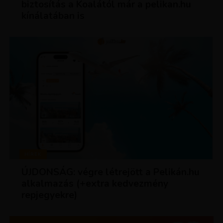
biztosítás a Koalától már a pelikan.hu
kínálatában is
HÍREK
ÚJDONSÁG: végre létrejött a Pelikán.hu
alkalmazás (+extra kedvezmény
repjegyekre)