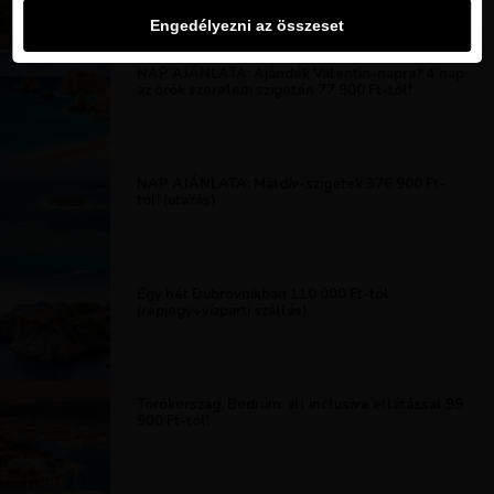
Engedélyezni az összeset
NAP AJÁNLATA: Ajándék Valentin-napra? 4 nap
az örök szerelem szigetén 77 900 Ft-tól!
NAP AJÁNLATA: Maldív-szigetek 376 900 Ft-
tól! (utazás)
Egy hét Dubrovnikban 110 000 Ft-tól
(repjegy+vízparti szállás)
Törökország, Bodrum: all inclusive ellátással 99
900 Ft-tól!