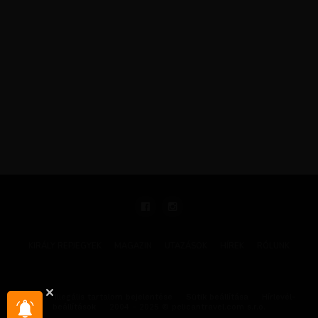
KIRÁLY REPJEGYEK
MAGAZIN
UTAZÁSOK
HÍREK
RÓLUNK
GYIK
Illegális tartalom bejelentése
Sütik beállítása
Hírlevél-
beállítások
2004 - 2025 © pelicantravel.com s.r.o.