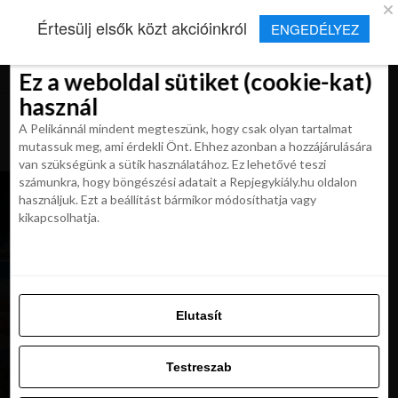
×
Új Repjegykirály alkalmazás
Értesülj elsők közt akcióinkról
ENGEDÉLYEZ
Beleegyezés
Beleegyezés
Részletek
Részletek
Sütikről
Sütikről
Telepítés
Aktuális hírek, cikkek és TOP utazási
ajánlatok egy kattintásnyira.
Ez a weboldal sütiket (cookie-kat)
Ez a weboldal sütiket (cookie-kat)
használ
használ
A Pelikánnál mindent megteszünk, hogy csak olyan tartalmat
A Pelikánnál mindent megteszünk, hogy csak olyan tartalmat
mutassuk meg, ami érdekli Önt. Ehhez azonban a hozzájárulására
mutassuk meg, ami érdekli Önt. Ehhez azonban a hozzájárulására
van szükségünk a sütik használatához. Ez lehetővé teszi
van szükségünk a sütik használatához. Ez lehetővé teszi
számunkra, hogy böngészési adatait a Repjegykiály.hu oldalon
NAP AJÁNLATA: 4 napos Dubaj Hilton
számunkra, hogy böngészési adatait a Repjegykiály.hu oldalon
használjuk. Ezt a beállítást bármikor módosíthatja vagy
szállodával 119 900 Ft-tól!
használjuk. Ezt a beállítást bármikor módosíthatja vagy
kikapcsolhatja.
kikapcsolhatja.
NAP AJÁNLATA: All inclusive utazás Krétára 99
900 Ft-tól!
Elutasít
Elutasít
Testreszab
Testreszab
NAP AJÁNLATA: 9 nap a Seychelle-szigeteken
338 900 Ft-tól!
Engedélyezni az összeset