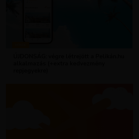
HÍREK
ÚJDONSÁG: végre létrejött a Pelikán.hu
alkalmazás (+extra kedvezmény
repjegyekre)