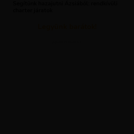
Segítünk hazajutni Ázsiából: rendkívüli
charter járatok
Legyünk barátok!
ADVERTISEMENT