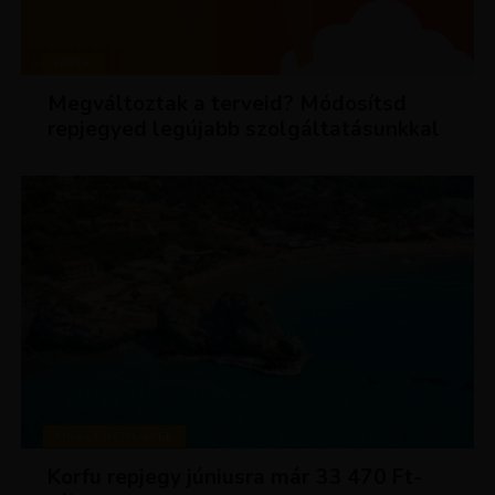
HÍREK
Megváltoztak a terveid? Módosítsd
repjegyed legújabb szolgáltatásunkkal
KIRÁLY REPJEGYEK
Korfu repjegy júniusra már 33 470 Ft-