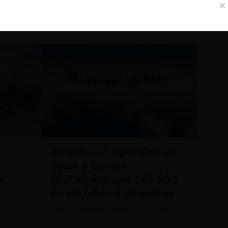
Amerika és egzotikus úti
a
célok a Condor
ly
légitársasággal 144 900
Ft-tól (utolsó dátumok)
5
SZERZŐ
KRISZTÍNA
MÁRCIUS 13, 2025