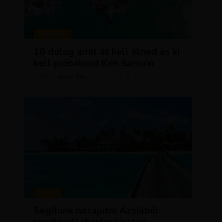
MAGAZIN
10 dolog amit át kell élned és ki
kell próbálnod Koh Samuin
KRISZTÍNA
MÁRCIUS 18, 2026
SZERZŐ
HÍREK
Segítünk hazajutni Ázsiából: