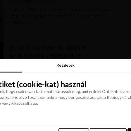
SZERZŐ
ANNA
DECEMBER 3, 2024
Valencia 2024-ben elnyerte az Európa zöld fővárosa
címet. Ez igazolja és megerősíti a fenntartható
fejlődés és...
BLACK FRIDAY: 10 000 Ft
kedvezmény repjegyekre
Részletek
SZERZŐ
KRISZTÍNA
NOVEMBER 25, 2024
Részletek
A pelikan.hu-t sem kerülte el a BLACK FRIDAY őrület.
December 1.-ig ideig most akár 10 000 Ft-al...
tiket (cookie-kat) használ
tiket (cookie-kat) használ
k, hogy csak olyan tartalmat mutassuk meg, ami érdekli Önt. Ehhez azon
z. Ez lehetővé teszi számunkra, hogy böngészési adatait a Repjegykiály.h
k, hogy csak olyan tartalmat mutassuk meg, ami érdekli Önt. Ehhez azon
a vagy kikapcsolhatja.
z. Ez lehetővé teszi számunkra, hogy böngészési adatait a Repjegykiály.h
a vagy kikapcsolhatja.
TÖBB