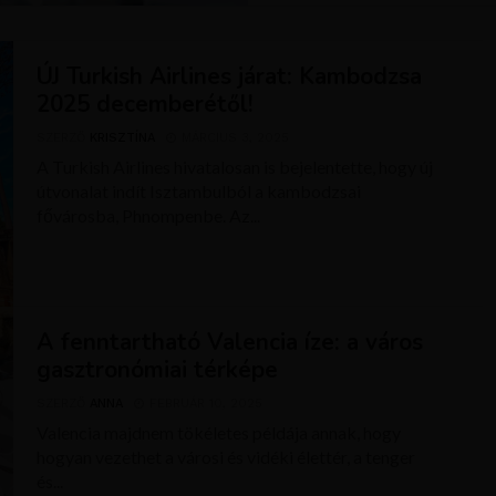
ÚJ Turkish Airlines járat: Kambodzsa
2025 decemberétől!
SZERZŐ
KRISZTÍNA
MÁRCIUS 3, 2025
A Turkish Airlines hivatalosan is bejelentette, hogy új
útvonalat indít Isztambulból a kambodzsai
fővárosba, Phnompenbe. Az...
A fenntartható Valencia íze: a város
gasztronómiai térképe
SZERZŐ
ANNA
FEBRUÁR 10, 2025
Valencia majdnem tökéletes példája annak, hogy
hogyan vezethet a városi és vidéki élettér, a tenger
és...