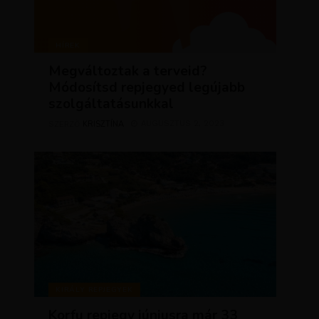
HÍREK
Megváltoztak a terveid?
Módosítsd repjegyed legújabb
szolgáltatásunkkal
KRISZTÍNA
AUGUSZTUS 2, 2023
SZERZŐ
KIRÁLY REPJEGYEK
Korfu repjegy júniusra már 33