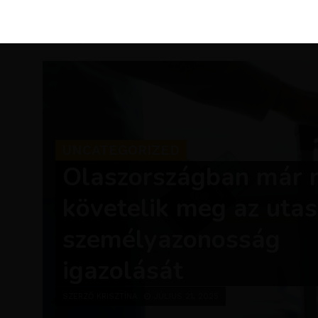
KIRÁLY 
UNCATEGORIZED
Olaszországban már
követelik meg az utas
személyazonosság
igazolását
SZERZŐ KRISZTÍNA
JÚLIUS 21, 2025