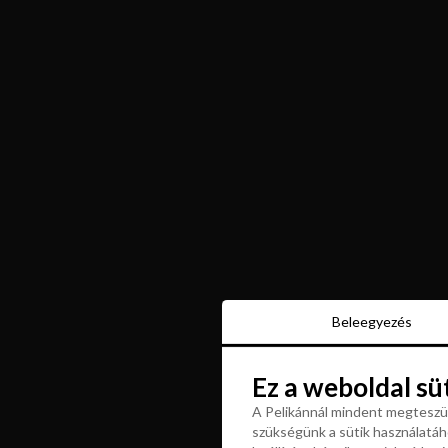
Beleegyezés
Beleegyezés
Ez a weboldal sü
Ez a weboldal sü
A Pelikánnál mindent megteszün
szükségünk a sütik használatáho
A Pelikánnál mindent megteszün