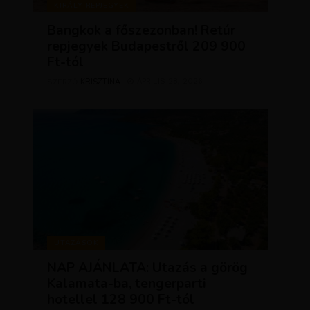
KIRÁLY REPJEGYEK
Bangkok a főszezonban! Retúr
repjegyek Budapestről 209 900
Ft-tól
KRISZTÍNA
ÁPRILIS 28, 2026
SZERZŐ
UTAZÁSOK
NAP AJÁNLATA: Utazás a görög
Kalamata-ba, tengerparti
hotellel 128 900 Ft-tól