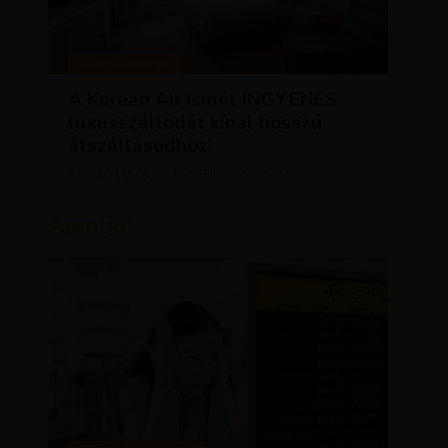
KEDVEZMÉNYEK
A Korean Air ismét INGYENES
luxusszállodát kínál hosszú
átszállásodhoz!
LUJZA
NOVEMBER 20, 2023
SZERZŐ
Ajánljuk: