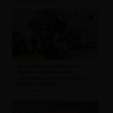
Kedvezmények
KEDVEZMÉNYEK
Járatkésési biztosítás, flexi
fizetés vagy extra kredit
repjegyedhez? Ezért érdemes a
Pelikánon foglalni
KRISZTÍNA
ÁPRILIS 16, 2025
SZERZŐ