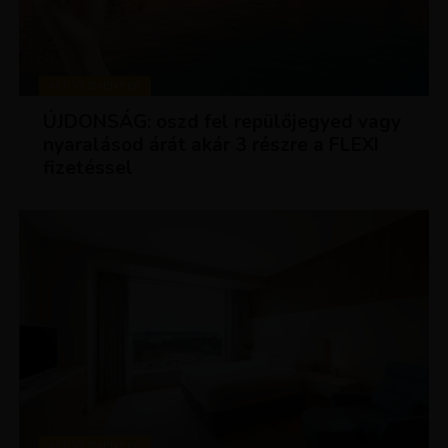
KEDVEZMÉNYEK
ÚJDONSÁG: oszd fel repülőjegyed vagy
nyaralásod árát akár 3 részre a FLEXI
fizetéssel
KEDVEZMÉNYEK