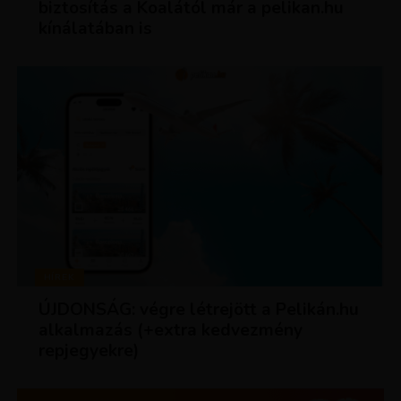
biztosítás a Koalától már a pelikan.hu
kínálatában is
HÍREK
ÚJDONSÁG: végre létrejött a Pelikán.hu
alkalmazás (+extra kedvezmény
repjegyekre)