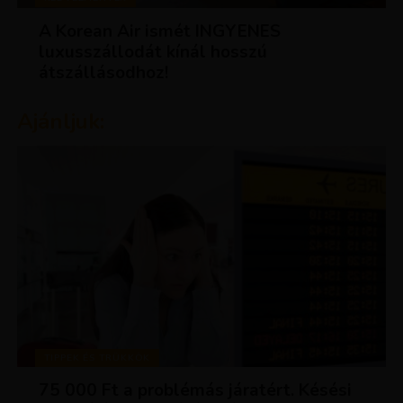
A Korean Air ismét INGYENES
luxusszállodát kínál hosszú
átszállásodhoz!
Ajánljuk:
TIPPEK ÉS TRÜKKÖK
75 000 Ft a problémás járatért. Késési