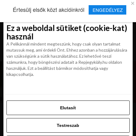
×
Új Repjegykirály alkalmazás
Értesülj elsők közt akcióinkról
ENGEDÉLYEZ
Beleegyezés
Beleegyezés
Részletek
Részletek
Sütikről
Sütikről
Telepítés
Aktuális hírek, cikkek és TOP utazási
ajánlatok egy kattintásnyira.
Ez a weboldal sütiket (cookie-kat)
Ez a weboldal sütiket (cookie-kat)
használ
használ
A Pelikánnál mindent megteszünk, hogy csak olyan tartalmat
A Pelikánnál mindent megteszünk, hogy csak olyan tartalmat
mutassuk meg, ami érdekli Önt. Ehhez azonban a hozzájárulására
mutassuk meg, ami érdekli Önt. Ehhez azonban a hozzájárulására
van szükségünk a sütik használatához. Ez lehetővé teszi
van szükségünk a sütik használatához. Ez lehetővé teszi
számunkra, hogy böngészési adatait a Repjegykiály.hu oldalon
számunkra, hogy böngészési adatait a Repjegykiály.hu oldalon
használjuk. Ezt a beállítást bármikor módosíthatja vagy
használjuk. Ezt a beállítást bármikor módosíthatja vagy
kikapcsolhatja.
kikapcsolhatja.
Elutasít
Elutasít
bali
Testreszab
Testreszab
Engedélyezni az összeset