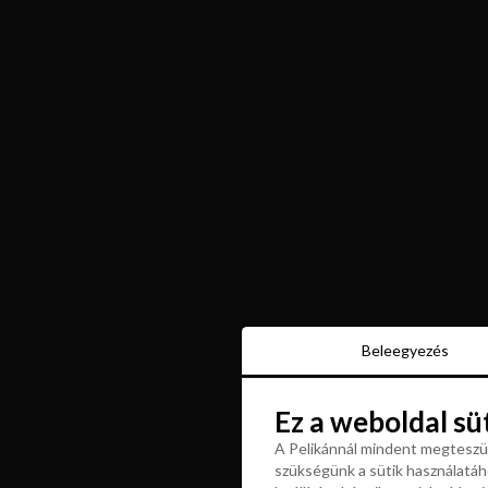
Beleegyezés
Beleegyezés
Ez a weboldal sü
Ez a weboldal sü
A Pelikánnál mindent megteszün
szükségünk a sütik használatáho
A Pelikánnál mindent megteszün