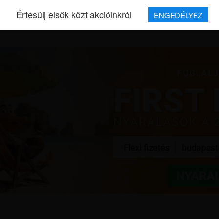
Értesülj elsők közt akcióinkról
ENGEDÉLYEZ
REPJEGYEK
MAGAZIN
UTAZÁSOK
HÍREK
RÓLUNK