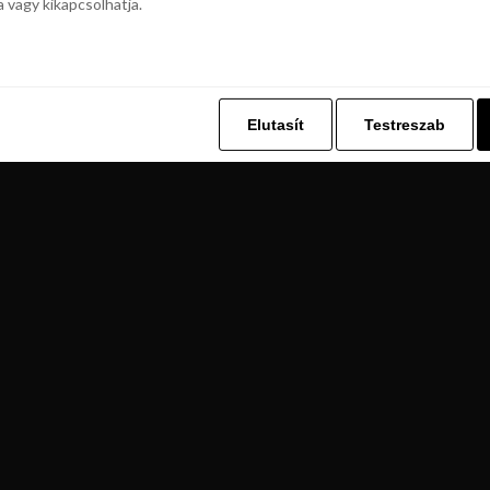
a vagy kikapcsolhatja.
z. Ez lehetővé teszi számunkra, hogy böngészési adatait a Repjegykiály.h
a vagy kikapcsolhatja.
Elutasít
Testreszab
Elutasít
Testreszab