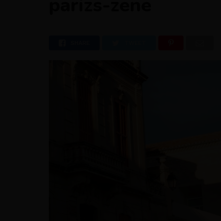
parizs-zene
SHARE
TWEET