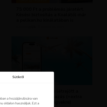
TIPPEK ÉS TRÜKKÖK
75 000 Ft a problémás járatért.
Késési biztosítás a Koalától már
a pelikan.hu kínálatában is
LUJZA
ÁPRILIS 23, 2024
SZERZŐ
Sütikről
Sütikről
HÍREK
ÚJDONSÁG: végre létrejött a
Pelikán.hu alkalmazás (+extra
ban a hozzájárulására van
kedvezmény repjegyekre)
u oldalon használjuk. Ezt a
ban a hozzájárulására van