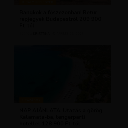
KIRÁLY REPJEGYEK
Bangkok a főszezonban! Retúr
repjegyek Budapestről 209 900
Ft-tól
KRISZTÍNA
ÁPRILIS 28, 2026
SZERZŐ
UTAZÁSOK
NAP AJÁNLATA: Utazás a görög
Kalamata-ba, tengerparti
hotellel 128 900 Ft-tól