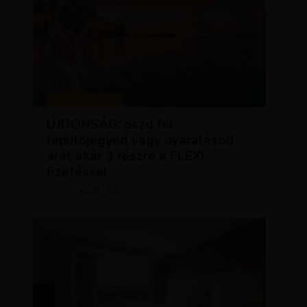
KEDVEZMÉNYEK
ÚJDONSÁG: oszd fel
repülőjegyed vagy nyaralásod
árát akár 3 részre a FLEXI
fizetéssel
KRISZTÍNA
MÁRCIUS 31, 2025
SZERZŐ