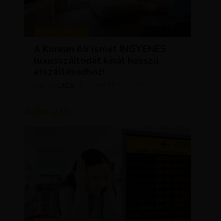
KEDVEZMÉNYEK
A Korean Air ismét INGYENES
luxusszállodát kínál hosszú
átszállásodhoz!
LUJZA
NOVEMBER 20, 2023
SZERZŐ
Ajánljuk: