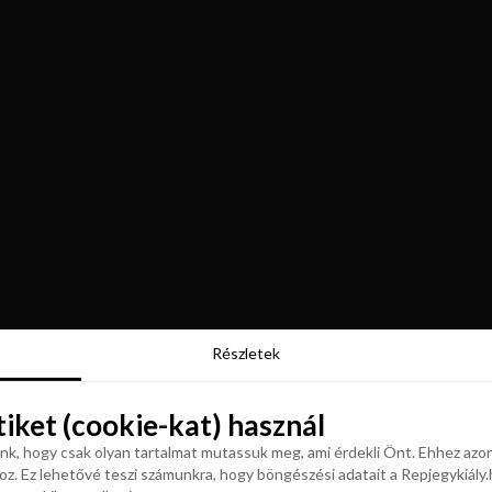
Részletek
Részletek
tiket (cookie-kat) használ
tiket (cookie-kat) használ
k, hogy csak olyan tartalmat mutassuk meg, ami érdekli Önt. Ehhez azon
z. Ez lehetővé teszi számunkra, hogy böngészési adatait a Repjegykiály.h
k, hogy csak olyan tartalmat mutassuk meg, ami érdekli Önt. Ehhez azon