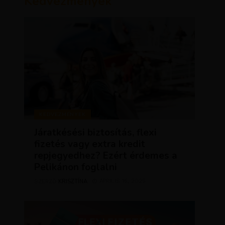
Kedvezmények
KEDVEZMÉNYEK
Járatkésési biztosítás, flexi
fizetés vagy extra kredit
repjegyedhez? Ezért érdemes a
Pelikánon foglalni
KRISZTÍNA
ÁPRILIS 16, 2025
SZERZŐ