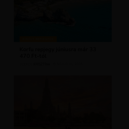
KIRÁLY REPJEGYEK
Korfu repjegy júniusra már 33
470 Ft-tól
KRISZTÍNA
MÁJUS 13, 2026
SZERZŐ