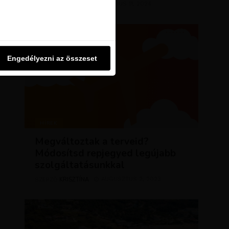
KRISZTÍNA
MÁRCIUS 11, 2024
u oldalon használjuk. Ezt a
SZERZŐ
Engedélyezni az összeset
Engedélyezni az összeset
HÍREK
Megváltoztak a terveid?
Módosítsd repjegyed legújabb
szolgáltatásunkkal
KRISZTÍNA
AUGUSZTUS 2, 2023
SZERZŐ