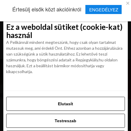
×
Új Repjegykirály alkalmazás
Értesülj elsők közt akcióinkról
ENGEDÉLYEZ
Beleegyezés
Beleegyezés
Részletek
Részletek
Sütikről
Sütikről
Telepítés
Aktuális hírek, cikkek és TOP utazási
ajánlatok egy kattintásnyira.
Ez a weboldal sütiket (cookie-kat)
Ez a weboldal sütiket (cookie-kat)
használ
használ
A Pelikánnál mindent megteszünk, hogy csak olyan tartalmat
A Pelikánnál mindent megteszünk, hogy csak olyan tartalmat
mutassuk meg, ami érdekli Önt. Ehhez azonban a hozzájárulására
mutassuk meg, ami érdekli Önt. Ehhez azonban a hozzájárulására
van szükségünk a sütik használatához. Ez lehetővé teszi
van szükségünk a sütik használatához. Ez lehetővé teszi
számunkra, hogy böngészési adatait a Repjegykiály.hu oldalon
számunkra, hogy böngészési adatait a Repjegykiály.hu oldalon
használjuk. Ezt a beállítást bármikor módosíthatja vagy
használjuk. Ezt a beállítást bármikor módosíthatja vagy
kikapcsolhatja.
kikapcsolhatja.
Elutasít
Elutasít
sigiriya-min
Testreszab
Testreszab
Engedélyezni az összeset