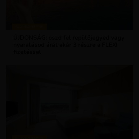
KEDVEZMÉNYEK
ÚJDONSÁG: oszd fel repülőjegyed vagy
nyaralásod árát akár 3 részre a FLEXI
fizetéssel
KEDVEZMÉNYEK