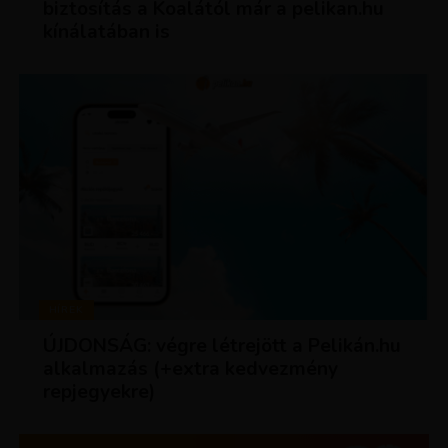
biztosítás a Koalától már a pelikan.hu
kínálatában is
HÍREK
ÚJDONSÁG: végre létrejött a Pelikán.hu
alkalmazás (+extra kedvezmény
repjegyekre)