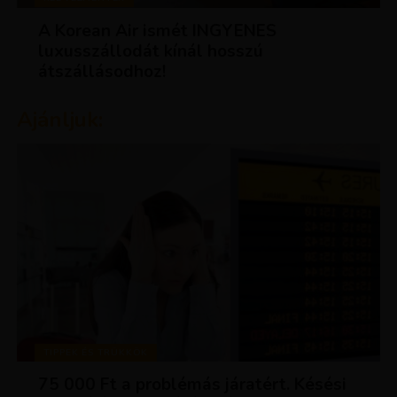
A Korean Air ismét INGYENES
luxusszállodát kínál hosszú
átszállásodhoz!
Ajánljuk:
TIPPEK ÉS TRÜKKÖK
75 000 Ft a problémás járatért. Késési